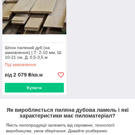
Ціна ламелі із дуба вказана за 1 кв.м. Вартість кожної пачки
розраховується індивідуально. Забрати пиляний шпон зі
складу можна самовивозом. Виконуємо відправлення
пилопродукції транспортними компаніями до інших
населених пунктів України.
Ламель дубова відвантажується після повної оплати.
Шпон пиляний дуб (на
замовлення) | Т: 2-10 мм, Ш:
Фактичні розміри пачок пиляного шпону з деревини
10-21 см, Д: 0,5-3,5 м
дуба надасть менеджер.
Під замовлення
2 079
від
₴/кв.м
Купити
Як виробляється пиляна дубова ламель і які
характеристики має пиломатеріал?
Якість пилопродукції залежить від сировини, технології
виробництва, умов зберігання. Давайте розберемо