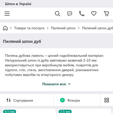
Шпон в Україні
Товари та послуги
Пиляний шпон
Пиляний шпон ду
Пиляний шпон дуб
Пиляна дубова ламель – цінний оздоблювальний матеріал.
Натуральний шпон із дуба завтовшки зазвичай 2-10 мм
використовується при виробництві меблів, покриттів для
підлоги, стін, стель, виготовлення дверей, різноманітних
побутових виробів та інтер'єрного декору.
Ламель із дуба досить щільна та зносостійка, проста в роботі,
Показати все
естетична. Пиломатеріал легко розпилюється, склеюється,
полірується, брашується, тонується, лакується. Вироби,
облицьовані пиляним дубовим шпоном, вибирають для
Сортування
0
Фільтри
практичних сучасних і статусних традиційних інтер'єрів.
Пиляна ламель (шпон) дуба: розміри,
4,5 мм
2,5 мм