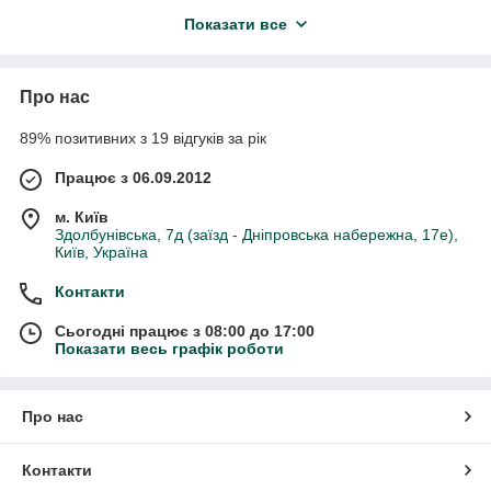
брусків (ламелей). Панель використовується у виробництві
Показати все
меблів, сходів, стільниць, підвіконь, полиць.
Самовивіз, відправка по Україні
. Можливий
самовивіз зі складу в Києві або відправка по Україні
через транспортні компанії.
Про нас
Актуальні розміри соснових щитів уточнюйте у
89% позитивних з 19 відгуків за рік
менеджера.
Працює з 06.09.2012
Відвантаження плитного матеріалу виконується
після 100% оплати.
м. Київ
Здолбунівська, 7д (заїзд - Дніпровська набережна, 17е),
Київ, Україна
Контакти
Сьогодні працює з 08:00 до 17:00
Показати весь графік роботи
Про нас
Контакти