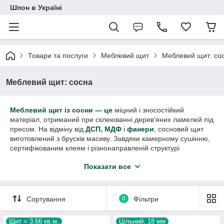
Шпон в Україні
Товари та послуги
Меблевий щит
Меблевий щит: со
Меблевий щит: сосна
Меблевий щит із сосни — це
міцний і зносостійкий
матеріал, отриманий при склеюванні дерев'яних ламелей під
пресом. На відміну від
ДСП
,
МДФ
і
фанери
, сосновий щит
виготовлений з брусків масиву. Завдяки камерному сушінню,
сертифікованим клеям і різнонаправленій структурі
досягаються висока міцність і стабільна форма.
Показати все
Залежно від способу виробництва виділяють зрощений щит,
який складається з коротких ламелей, з'єднаних по торцях
методом «мікрошипа» (шип-паз), а також цільноламельний
Сортування
0
Фільтри
щит, виконаний із сегментів однакової довжини і склеєних
поздовжньо.
Щит = 3,66 кв.м.
Щит меблевий сосни: розміри
Цільний, 18 мм