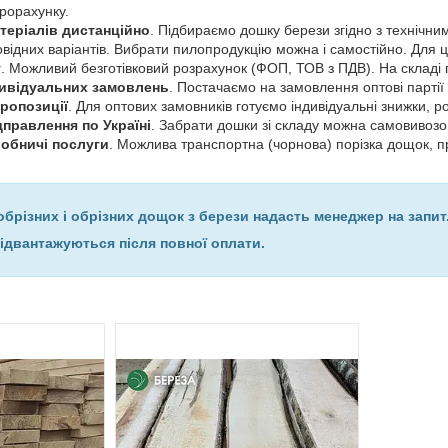
рорахунку.
теріалів дистанційно
. Підбираємо дошку берези згідно з технічни
овідних варіантів. Вибрати пилопродукцію можна і самостійно. Для ць
у
. Можливий безготівковий розрахунок (ФОП, ТОВ з ПДВ). На складі 
дивідуальних замовлень
. Постачаємо на замовлення оптові партії
ропозиції
. Для оптових замовників готуємо індивідуальні знижки, ро
дправлення по Україні
. Забрати дошки зі складу можна самовивоз
обничі послуги
. Можлива транспортна (чорнова) порізка дощок, 
обрізних і обрізних дощок з берези надасть менеджер на запит
ідвантажуються після повної оплати.