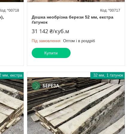
*00718
*00717
),
Дошка необрізна берези 52 мм, екстра
ґатунок
31 142 ₴/куб.м
Під замовлення
Оптом і в роздріб
Купити
2 мм, екстра
32 мм, 1 ґатунок