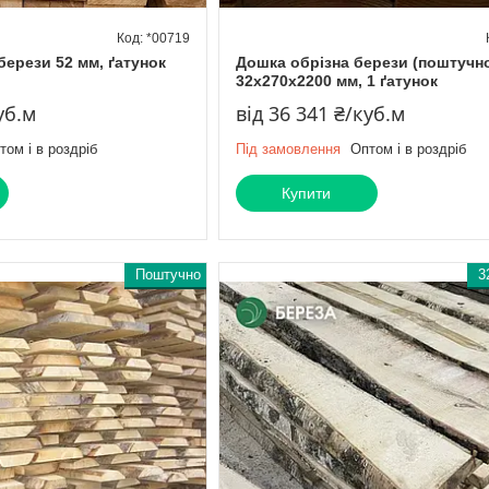
*00719
берези 52 мм, ґатунок
Дошка обрізна берези (поштучно
32х270х2200 мм, 1 ґатунок
уб.м
від 36 341 ₴/куб.м
том і в роздріб
Під замовлення
Оптом і в роздріб
Купити
Поштучно
3