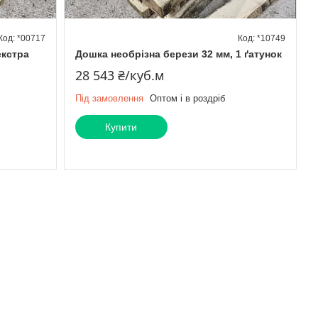
*00717
*10749
екстра
Дошка необрізна берези 32 мм, 1 ґатунок
28 543 ₴/куб.м
Під замовлення
Оптом і в роздріб
Купити