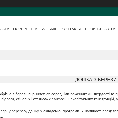
ЛАТА
ПОВЕРНЕННЯ ТА ОБМІН
КОНТАКТИ
НОВИНИ ТА СТАТ
ДОШКА З БЕРЕЗИ
брізна з берези вирізняється середніми показниками твердості та п
я підлоги, стінових і стельових панелей, некапітальних конструкцій, 
ярну березову дошку зі складської програми. У наявності представл
нку;