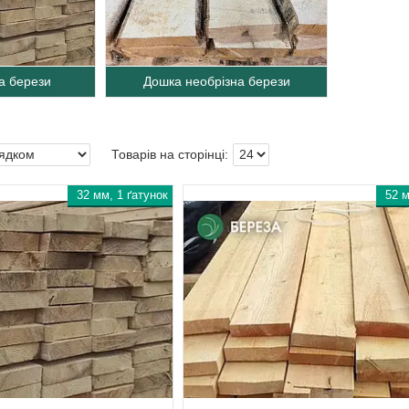
а берези
Дошка необрізна берези
32 мм, 1 ґатунок
52 м