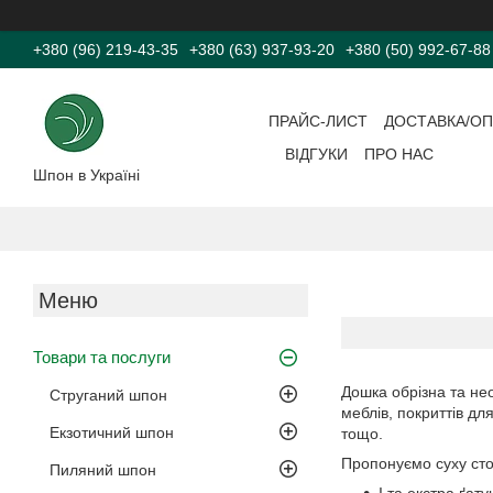
+380 (96) 219-43-35
+380 (63) 937-93-20
+380 (50) 992-67-88
ПРАЙС-ЛИСТ
ДОСТАВКА/ОП
ВІДГУКИ
ПРО НАС
Шпон в Україні
Товари та послуги
Дошка обрізна та нео
Струганий шпон
меблів, покриттів дл
Екзотичний шпон
тощо.
Пропонуємо суху стол
Пиляний шпон
I та екстра ґату