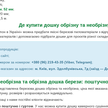
%;
м
,
52 мм
;
20 мм;
,5 м.
Де купити дошку обрізну та необрізну
он в Україні» можна придбати якісні березові пиломатеріали з відп
матеріалів і допомагаємо підібрати дошки для проєктів різної складн
опродукцію:
сайті;
джером за номером:
+380 (96) 219-43-35 (Viber, Telegram)
;
д-магазин за адресою:
м. Київ, вул. Здолбунівська, 7д (заїзд — Д
еобрізна та обрізна дошка берези: поштучно 
едставлена березова дошка обрізна та необрізна, ціна якої вказана
тунку, розмірів і розраховується індивідуально.
аці з нами постійні клієнти відзначають:
 поштучно і гуртом
. У нас можна купити дошку камерного сушіння