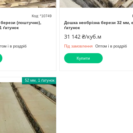
*10749
 берези (поштучно),
Дошка необрізна берези 32 мм, 
1 ґатунок
ґатунок
31 142 ₴/куб.м
том і в роздріб
Під замовлення
Оптом і в роздріб
Купити
52 мм, 1 ґатунок