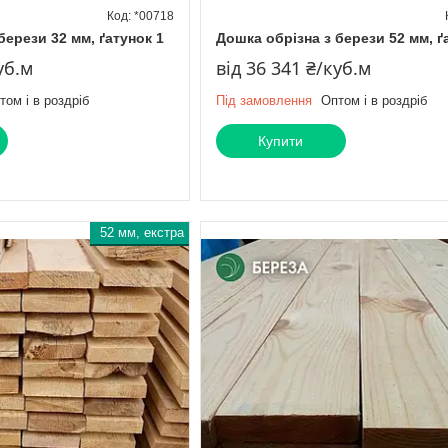
*00718
берези 32 мм, ґатунок 1
Дошка обрізна з берези 52 мм, ґ
уб.м
від 36 341 ₴/куб.м
том і в роздріб
Під замовлення
Оптом і в роздріб
Купити
52 мм, екстра