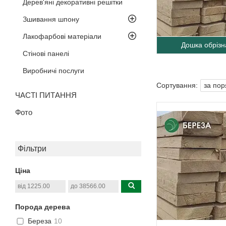
Дерев'яні декоративні решітки
Зшивання шпону
Лакофарбові матеріали
Дошка обрізн
Стінові панелі
Виробничі послуги
ЧАСТІ ПИТАННЯ
Фото
Фільтри
Ціна
Порода дерева
Береза
10