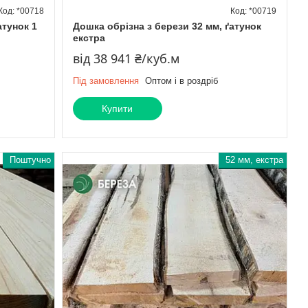
*00718
*00719
атунок 1
Дошка обрізна з берези 32 мм, ґатунок
екстра
від 38 941 ₴/куб.м
Під замовлення
Оптом і в роздріб
Купити
Поштучно
52 мм, екстра