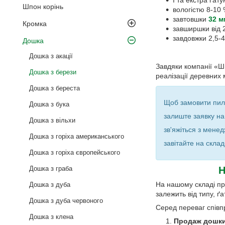
Шпон корінь
вологістю 8-10 
завтовшки
32 м
Кромка
завширшки від 
завдовжки 2,5-4
Дошка
Дошка з акації
Завдяки компанії «Шп
Дошка з берези
реалізації деревних 
Дошка з береста
Щоб замовити пил
Дошка з бука
залиште заявку на 
Дошка з вільхи
зв'яжіться з мене
Дошка з горіха американського
завітайте на скла
Дошка з горіха європейського
Дошка з граба
Н
На нашому складі пр
Дошка з дуба
залежить від типу, ґа
Дошка з дуба червоного
Серед переваг співпр
Дошка з клена
Продаж дошки