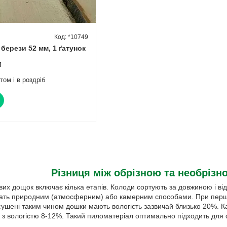
*10749
берези 52 мм, 1 ґатунок
м
том і в роздріб
Різниця між обрізною та необріз
их дощок включає кілька етапів. Колоди сортують за довжиною і в
ть природним (атмосферним) або камерним способами. При першому
Висушені таким чином дошки мають вологість зазвичай близько 20%. 
з вологістю 8-12%. Такий пиломатеріал оптимально підходить для 