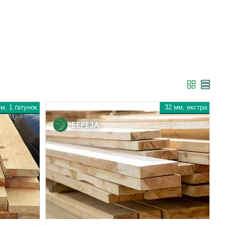
м, 1 ґатунок
32 мм, екстра