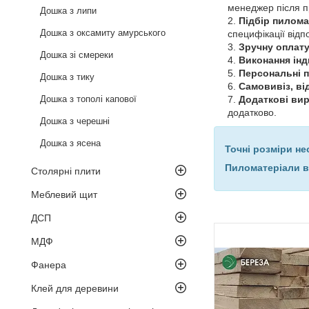
менеджер після п
Дошка з липи
Підбір пилома
Дошка з оксамиту амурського
специфікації відп
Зручну оплат
Дошка зі смереки
Виконання ін
Персональні п
Дошка з тику
Самовивіз, ві
Дошка з тополі капової
Додаткові вир
додатково.
Дошка з черешні
Дошка з ясена
Точні розміри не
Пиломатеріали в
Столярні плити
Меблевий щит
ДСП
МДФ
Фанера
Клей для деревини