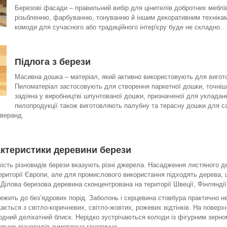
Березові фасади – правильний вибір для цінителів добротних мебл
різьбленню, фарбуванню, тонуванню й іншим декоративним технікам
комоди для сучасного або традиційного інтер'єру буде не складно.
Підлога з берези
Масивна дошка – матеріал, який активно використовують для вигото
Пиломатеріал застосовують для створення паркетної дошки, точні
задіяна у виробництві шпунтованої дошки, призначеної для укладан
пилопродукції також виготовляють палубну та терасну дошки для са
 веранд.
актеристики деревини берези
ькість різновидів берези вказують різні джерела. Насадження листяного д
ериторії Європи, але для промислового використання підходять дерева, 
 Ділова березова деревина сконцентрована на території Швеції, Фінляндії,
належить до без’ядрових порід. Заболонь і серцевина стовбура практично 
ається з світло-коричневих, світло-жовтих, рожевих відтінків. На повер
родний делікатний блиск. Нерідко зустрічаються колоди із фігурним зерно
вних різновидів зумовлена генетично.