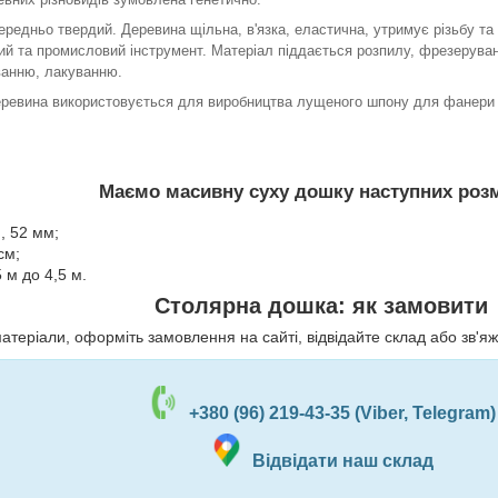
редньо твердий. Деревина щільна, в'язка, еластична, утримує різьбу та
ий та промисловий інструмент. Матеріал піддається розпилу, фрезерува
ванню, лакуванню.
еревина використовується для виробництва лущеного шпону для фанери т
Маємо масивну суху дошку наступних розм
, 52 мм;
см;
 м до 4,5 м.
Столярна дошка: як замовити
теріали, оформіть замовлення на сайті, відвідайте склад або зв'я
+380 (96) 219-43-35 (Viber, Telegram)
Відвідати наш склад