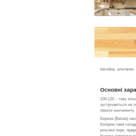
басейну, альтанок,
Основні хар
100-120 – таку кіл
зустрічаються на т
півночі континенту.
Береза ​​(Betula) 
Колірна гама склад
розсіяні пори, при
будова деревини пе