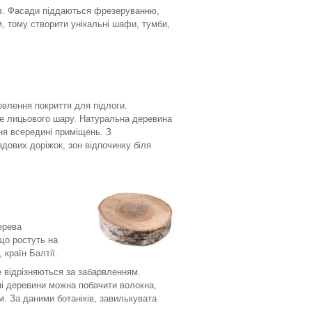
ів. Фасади піддаються фрезеруванню,
, тому створити унікальні шафи, тумби,
влення покриття для підлоги.
ше лицьового шару. Натуральна деревина
ня всередині приміщень. З
дових доріжок, зон відпочинку біля
ерева
що ростуть на
 країн Балтії.
не відрізняються за забарвленням.
хні деревини можна побачити волокна,
м. За даними ботаніків, завилькувата