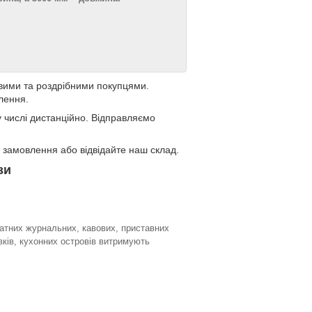
овими та роздрібними покупцями.
лення.
 числі дистанційно. Відправляємо
 замовлення або відвідайте наш склад.
зи
ратних журнальних, кавових, приставних
авків, кухонних островів витримують