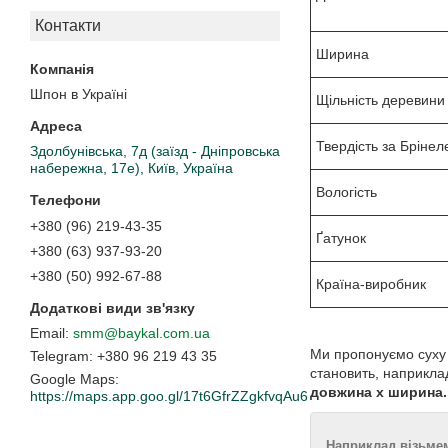
Контакти
Ширина
Шпон в Україні
Щільність деревини
Твердість за Бріне
Здолбунівська, 7д (заїзд - Дніпровська
набережна, 17е), Київ, Україна
Вологість
+380 (96) 219-43-35
Ґатунок
+380 (63) 937-93-20
+380 (50) 992-67-88
Країна-виробник
smm@baykal.com.ua
Ми пропонуємо суху д
+380 96 219 43 35
становить, наприклад
Google Maps
довжина x ширина.
https://maps.app.goo.gl/17t6GfrZZgkfvqAu6
Наприклад візьмем