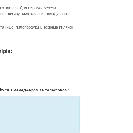
 кріплення. Для обробки берези
нню, вигину, склеюванню, шліфуванню,
а іншої пилопродукції, зокрема пиляної
ірів:
жіться з менеджером за телефоном: