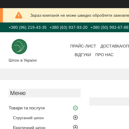
Зараз компанія не може швидко обробляти замовлен
+380 (96) 219-43-35
+380 (63) 937-93-20
+380 (50) 992-67-88
ПРАЙС-ЛИСТ
ДОСТАВКА/ОП
ВІДГУКИ
ПРО НАС
Шпон в Україні
Товари та послуги
Струганий шпон
Екзотичний шпон