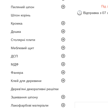
Під 
Пиляний шпон
Відправка з 07
Шпон корінь
Кромка
Дошка
Столярні плити
Меблевий щит
ДСП
МДФ
Фанера
Клей для деревини
Дерев'яні декоративні решітки
Зшивання шпону
Лакофарбові матеріали