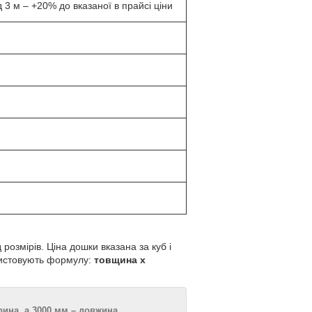
3 м – +20% до вказаної в прайсі ціни
озмірів. Ціна дошки вказана за куб і
ористовують формулу:
товщина x
ина, а 3000 мм – довжина.