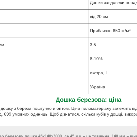
Дошки завдовжки понад 
від 20 см
Приблизно 650 кг/м³
лем
3,5
8-10%
екстра, I
Україна
Дошка березова: ціна
ошку з берези поштучно й оптом. Ціна пиломатеріалу залежить від р
, 699 умовних одиниць. Щоб дізнатися, скільки кубів у дошці, вик
о березову дошку 45х140х3000, де 45 мм – це товщина, 140 мм – шир