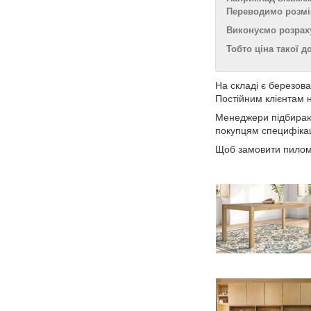
Переводимо розміри
Виконуємо розрахунк
Тобто ціна такої до
На складі є березов
Постійним клієнтам 
Менеджери підбирают
покупцям специфікац
Щоб замовити пилома