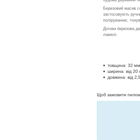
Березовий масив се
застосовують ручн
поліруванню, тону
Ділова березова д
ламелі.
товщина: 32 мм
ширина: від 20 
довжина: від 2,5
Щоб замовити пилома