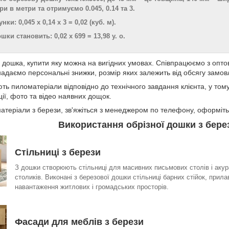
 в метри та отримуємо 0.045, 0.14 та 3.
и: 0,045 х 0,14 х 3 = 0,02 (куб. м).
шки становить: 0,02 х 699 = 13,98 у. о.
а дошка, купити яку можна на вигідних умовах. Співпрацюємо з опт
надаємо персональні знижки, розмір яких залежить від обсягу замов
ь пиломатеріали відповідно до технічного завдання клієнта, у тому
ії, фото та відео наявних дощок.
теріали з берези, зв'яжіться з менеджером по телефону, оформіть
Використання обрізної дошки з бере
Стільниці з берези
З дошки створюють стільниці для масивних письмових столів і аку
столиків. Виконані з березової дошки стільниці барних стійок, прил
навантаження житлових і громадських просторів.
Фасади для меблів з берези