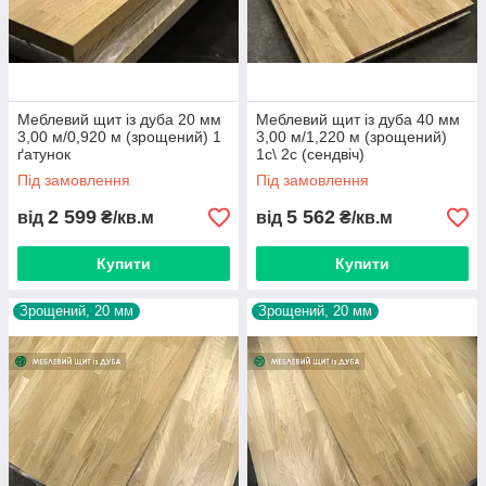
Україні відправляємо транспортними компаніями.
Надаємо додаткову послугу транспортної (чорнової)
порізки.
Фактичні розміри уточнюйте у менеджера
Меблевий щит із дуба 20 мм
Меблевий щит із дуба 40 мм
3,00 м/0,920 м (зрощений) 1
3,00 м/1,220 м (зрощений)
Меблевий щит відвантажується після 100% оплати
ґатунок
1с\ 2с (сендвіч)
Під замовлення
Під замовлення
2 599
5 562
від
₴/кв.м
від
₴/кв.м
Купити
Купити
Зрощений, 20 мм
Зрощений, 20 мм