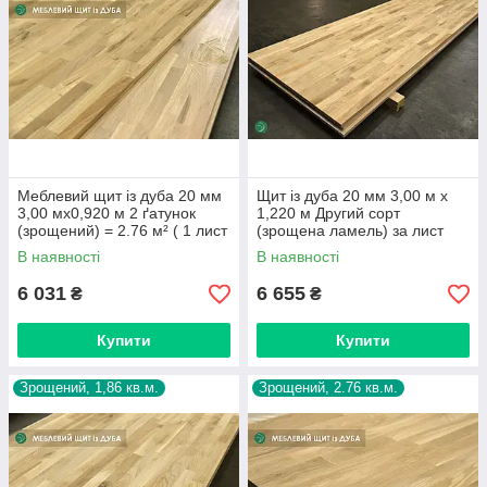
Меблевий щит із дуба 20 мм
Щит із дуба 20 мм 3,00 м х
3,00 мх0,920 м 2 ґатунок
1,220 м Другий сорт
(зрощений) = 2.76 м² ( 1 лист
(зрощена ламель) за лист
)
В наявності
В наявності
6 031
6 655
₴
₴
Купити
Купити
Зрощений, 1,86 кв.м.
Зрощений, 2.76 кв.м.