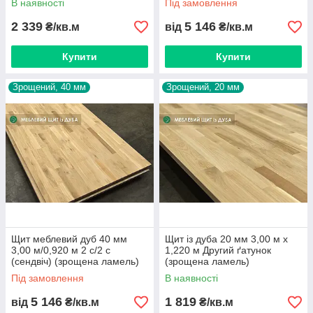
В наявності
Під замовлення
2 339
5 146
₴/кв.м
від
₴/кв.м
Купити
Купити
Зрощений, 40 мм
Зрощений, 20 мм
Щит меблевий дуб 40 мм
Щит із дуба 20 мм 3,00 м х
3,00 м/0,920 м 2 с/2 с
1,220 м Другий ґатунок
(сендвіч) (зрощена ламель)
(зрощена ламель)
Під замовлення
В наявності
5 146
1 819
від
₴/кв.м
₴/кв.м