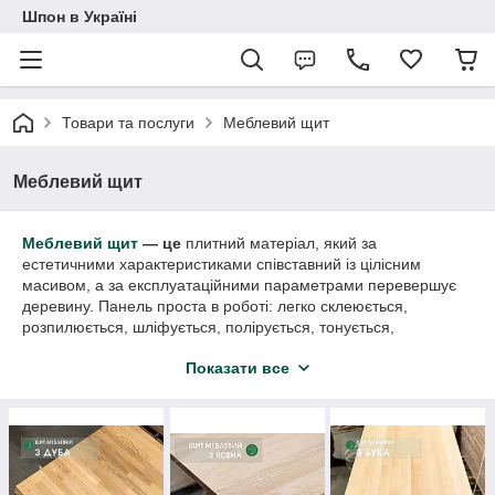
Шпон в Україні
Товари та послуги
Меблевий щит
Меблевий щит
Меблевий щит
— це
плитний матеріал, який за
естетичними характеристиками співставний із цілісним
масивом, а за експлуатаційними параметрами перевершує
деревину. Панель проста в роботі: легко склеюється,
розпилюється, шліфується, полірується, тонується,
лакується.
Показати все
Щит меблевий складається зі склеєних дерев'яних брусків
(ламелей). Сегменти укладаються в певному порядку,
утворюючи рівне та міцне полотно з різноспрямованою
структурою. Завдяки склеюванням плита набуває додаткової
жорсткості. На відміну від деревини, яка при перепадах рівня
вологості може зсихатися/розсихатися, дерев'яний щит