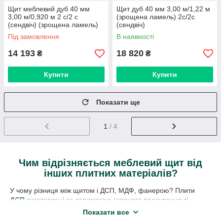
Щит меблевий дуб 40 мм
Щит дуб 40 мм 3,00 м/1,22 м
3,00 м/0,920 м 2 с/2 с
(зрощена ламель) 2с/2с
(сендвіч) (зрощена ламель)
(сендвіч)
Під замовлення
В наявності
14 193
18 820
₴
₴
Купити
Купити
Показати ще
1
/ 4
Чим відрізняється меблевий щит від
інших плитних матеріалів?
У чому різниця між щитом і ДСП, МДФ, фанерою? Плити
ДСП
виготовлені за допомогою гарячого пресування зі
стружки різної фракції і синтетичних смол
Показати все
(феноформальдегідних, формальдегідних). ДСП — це