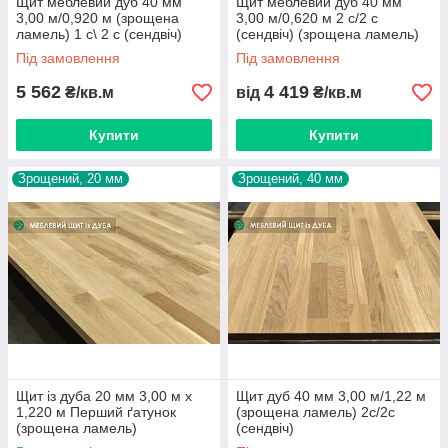
Щит меблевий дуб 40 мм
Щит меблевий дуб 40 мм
3,00 м/0,920 м (зрощена
3,00 м/0,620 м 2 с/2 с
ламель) 1 с\ 2 с (сендвіч)
(сендвіч) (зрощена ламель)
Під замовлення
Під замовлення
5 562
4 419
₴/кв.м
від
₴/кв.м
Купити
Купити
Зрощений, 20 мм
Зрощений, 40 мм
Щит із дуба 20 мм 3,00 м х
Щит дуб 40 мм 3,00 м/1,22 м
1,220 м Перший ґатунок
(зрощена ламель) 2с/2с
(зрощена ламель)
(сендвіч)