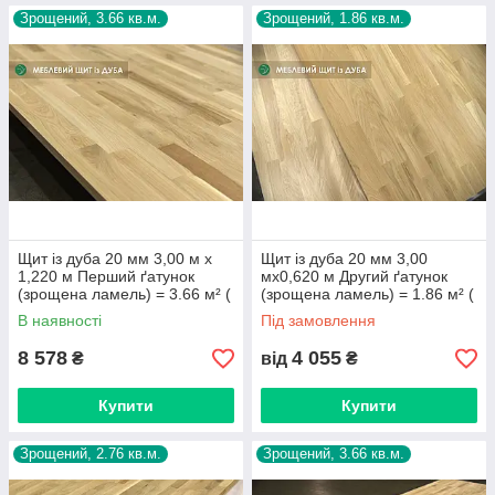
Зрощений, 3.66 кв.м.
Зрощений, 1.86 кв.м.
Щит із дуба 20 мм 3,00 м х
Щит із дуба 20 мм 3,00
1,220 м Перший ґатунок
мх0,620 м Другий ґатунок
(зрощена ламель) = 3.66 м² (
(зрощена ламель) = 1.86 м² (
1 лист )
1 лист )
В наявності
Під замовлення
8 578
4 055
₴
від
₴
Купити
Купити
Зрощений, 2.76 кв.м.
Зрощений, 3.66 кв.м.