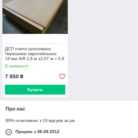
шпоновані ДСП-плити транспортними компаніями по Україні.
ДСП плита шпонована
Черешнею європейською
19 мм А/В 2,8 м х2,07 м = 5.8
м² ( 1 лист )
В наявності
7 850
₴
Купити
Про нас
89% позитивних з 19 відгуків за рік
Працює з 06.09.2012