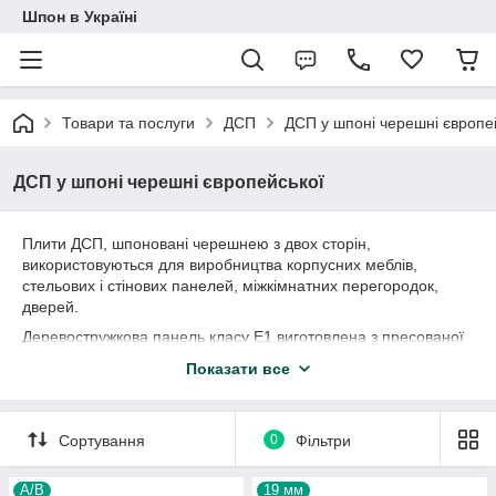
Шпон в Україні
Товари та послуги
ДСП
ДСП у шпоні черешні європе
ДСП у шпоні черешні європейської
Плити ДСП, шпоновані черешнею з двох сторін,
використовуються для виробництва корпусних меблів,
стельових і стінових панелей, міжкімнатних перегородок,
дверей.
Деревостружкова панель класу Е1 виготовлена з пресованої
деревної стружки та сполучних компонентів. Матеріал
Показати все
безпечний для людей та тварин, дозволений для
використання у закритих приміщеннях. Облицювання
натуральною деревиною підвищує екологічність плити.
Сортування
0
Фільтри
Шпоноване черешні ДСП піддається порізці. При дотриманні
технології отримують деталі з рівними краями. Щоб надати
А/В
19 мм
виробу завершеного вигляду, фахівці рекомендують