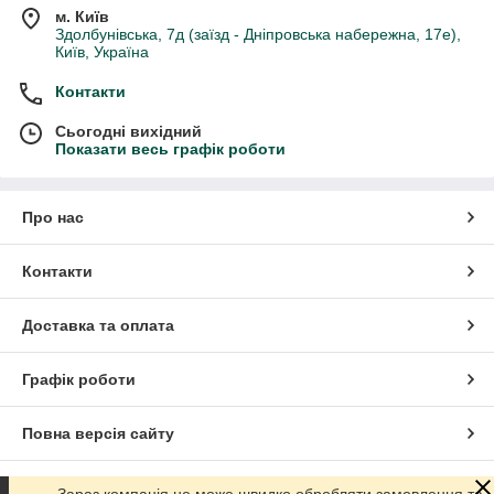
м. Київ
Здолбунівська, 7д (заїзд - Дніпровська набережна, 17е),
Київ, Україна
Контакти
Сьогодні вихідний
Показати весь графік роботи
Про нас
Контакти
Доставка та оплата
Графік роботи
Повна версія сайту
Сайт створено на маркетплейсі
Prom.ua