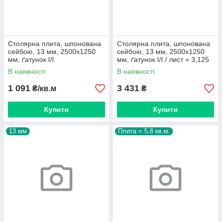
Столярна плита, шпонована
Столярна плита, шпонована
сейбою, 13 мм, 2500х1250
сейбою, 13 мм, 2500х1250
мм, ґатунок I/I
мм, ґатунок I/I / лист = 3,125
кв.м.
В наявності
В наявності
1 091
3 431
₴/кв.м
₴
Купити
Купити
13 мм
Плита = 5,8 кв.м.