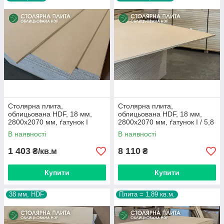
Столярна плита,
Столярна плита,
облицьована HDF, 18 мм,
облицьована HDF, 18 мм,
2800х2070 мм, ґатунок I
2800х2070 мм, ґатунок I / 5,8
кв.м.
В наявності
В наявності
1 403
8 110
₴/кв.м
₴
Купити
Купити
38 мм, HDF
Плита = 1,89 кв.м.