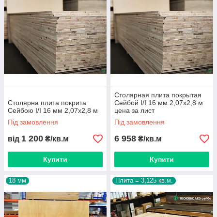
Ми реалізуємо столярну плиту українського і
польського виробництва:
Плити великого формату: 2,80х2,0,7 м; 1,25х2,5 м,
2,5х1,25 м.
Столярная плита покрытая
Фанерування плит товщиною 18 мм, 19 мм
Столярна плита покрита
Сейбой I/I 16 мм 2,07х2,8 м
Сейбою I/I 16 мм 2,07х2,8 м
цена за лист
Невисока ціна по Україні.
Під замовлення
Під замовлення
Відмінні експлуатаційні характеристики.
1 200
6 958
Безпека з екологічної точки зору.
від
₴/кв.м
₴/кв.м
Надійність і сверхстойкость до деформаційних
Купити
Купити
навантажень.
Вологостійкість покриття.
18 мм
Плита = 3,125 кв.м.
Легка вага (1 м3 важить всього 550 кг).
Тривалий термін роботи (служби).
Можливість установки без допоміжної обробки.