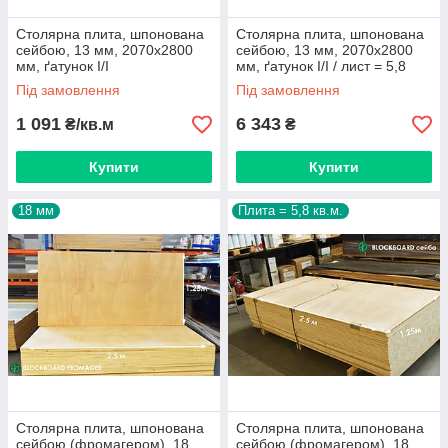
Столярна плита, шпонована
Столярна плита, шпонована
сейбою, 13 мм, 2070х2800
сейбою, 13 мм, 2070х2800
мм, ґатунок I/I
мм, ґатунок I/I / лист = 5,8
кв.м.
Під замовлення
Під замовлення
1 091
6 343
₴/кв.м
₴
Купити
Купити
18 мм
Плита = 5,8 кв.м.
Столярна плита, шпонована
Столярна плита, шпонована
сейбою (фромагером), 18
сейбою (фромагером), 18