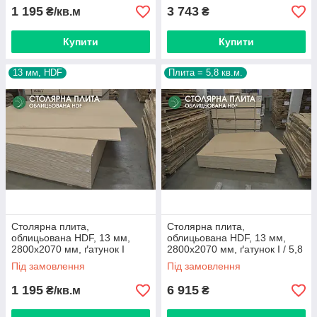
1 195
3 743
₴/кв.м
₴
Купити
Купити
13 мм, HDF
Плита = 5,8 кв.м.
Столярна плита,
Столярна плита,
облицьована HDF, 13 мм,
облицьована HDF, 13 мм,
2800х2070 мм, ґатунок I
2800х2070 мм, ґатунок I / 5,8
кв.м.
Під замовлення
Під замовлення
1 195
6 915
₴/кв.м
₴