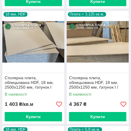
Купити
Купити
18 мм, HDF
Плита = 3,125 кв.м.
Столярна плита,
Столярна плита,
облицьована HDF, 18 мм,
облицьована HDF, 18 мм,
2500х1250 мм, ґатунок I
2500х1250 мм, ґатунок I /
3,125 кв.м.
В наявності
В наявності
1 403
4 367
₴/кв.м
₴
Купити
Купити
18 мм, HDF
Плита = 5,8 кв.м.