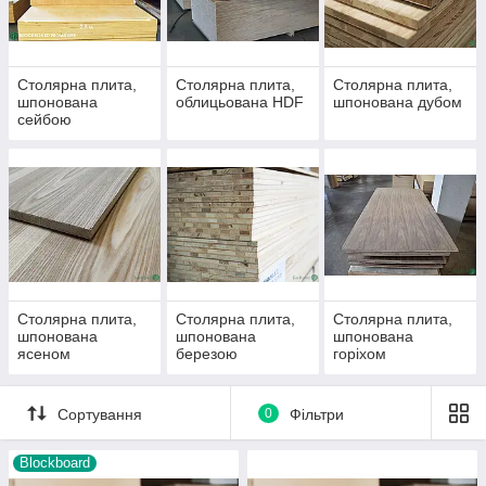
такий матеріал доступніше, ніж класичний
меблевий щит.
Властивості столярної плити
шпонированной
:
легка вага, висока
Столярна плита,
Столярна плита,
Столярна плита,
шпонована
облицьована HDF
шпонована дубом
стабільність до поздовжньо-поперечному
сейбою
викривленню, має високу міцність, низький вміст
формальдегідів.
Столярна плита,
Столярна плита,
Столярна плита,
шпонована
шпонована
шпонована
ясеном
березою
горіхом
американським
Сортування
0
Фільтри
Blockboard