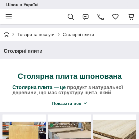
Шпон в Україні
Товари та послуги
Столярні плити
Столярні плити
Столярна плита шпонована
Столярна плита — це
продукт з натуральної
деревини, що має структуру щита, який
фанерован з двох сторін натуральним
шпоном.
Показати все
Подібна конструкція гарантує столярної плити
стабільність, механічну стійкість і порівняно
невелика вага. А використання основи з хвойних
порід і шпону для облицювання поверхні робить