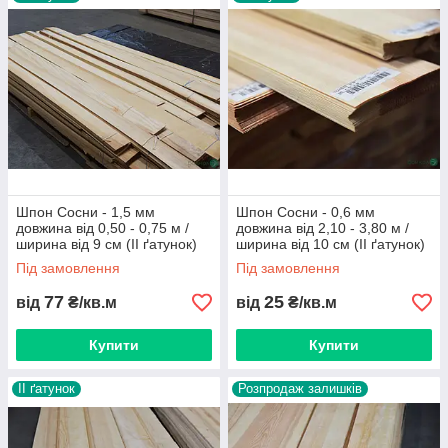
популярний у меблевиків завдяки легкості
механічної обробки і цінової доступності.
Застосовується матеріал
при
:
облицюванні меблевих виробів,
обробці поверхонь і виробництві
міжкімнатних дверей, панелей для обробки
стін, міжкімнатних арок; при обшивці
стельових, стінових панелей та
виготовленні сходових перил, арочних
вікон; при виготовленні музичних
Шпон Сосни - 1,5 мм
Шпон Сосни - 0,6 мм
інструментів, виробів ручної роботи.
довжина від 0,50 - 0,75 м /
довжина від 2,10 - 3,80 м /
ширина від 9 см (IІ ґатунок)
ширина від 10 см (ІI ґатунок)
Під замовлення
Під замовлення
77
25
від
₴/кв.м
від
₴/кв.м
Купити
Купити
II ґатунок
Розпродаж залишків