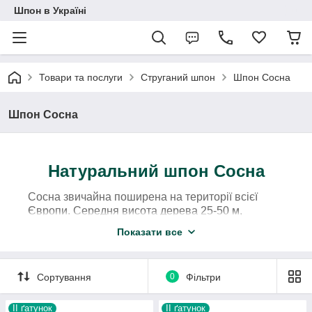
Шпон в Україні
Товари та послуги
Струганий шпон
Шпон Сосна
Шпон Сосна
Натуральний шпон Сосна
Сосна звичайна поширена на території всієї
Європи. Середня висота дерева 25-50 м,
діаметр 1-1,5 м. Колір серцевинною деревини
Показати все
Сосни варіюється від червонувато-жовтого до
коричнево-червоного, з часом темніє. Поширена
нерегулярність річних кілець і корінь.
Сортування
0
Фільтри
Сосна використовується для виробництва
струганого шпону. Натуральний шпон сосни
IІ ґатунок
ІI ґатунок