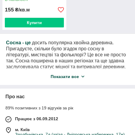
155
₴/кв.м
Купити
Сосна - це
досить популярна хвойна деревина.
Пригадуєте, скільки було згадок про сосну в
літературі, мистецтві та фольклорі? Це все не просто
так. Сосна поширена в наших регіонах та ще здавна
заслуговувала статус міцної та витривалої деревини.
Навіть на гербах та державній символіці часто можна
Показати все
побачити Сосну. Цікаво, що в Китаї до Сосни особливе
ставлення, дерево вихваляють в мистецтві та
літературі й до сьогодні. Така увага до деревини
Про нас
демонструє цінність цього матеріалу. До того ж
деревину Сосни використовують для різноманітних
89% позитивних з 19 відгуків за рік
цілей не одне століття. Тож це не аби який гарант
якості та міцності.
Працює з 06.09.2012
Основна інформація Сосна:
м. Київ
Здолбунівська, 7д (заїзд - Дніпровська набережна, 17е),