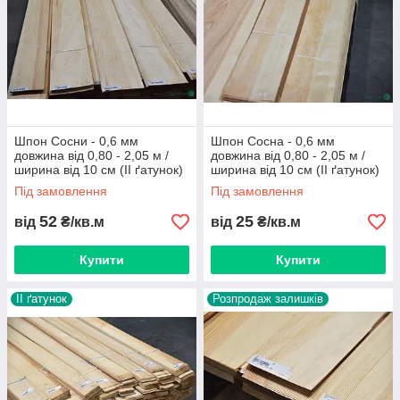
Шпон Сосни - 0,6 мм
Шпон Сосна - 0,6 мм
довжина від 0,80 - 2,05 м /
довжина від 0,80 - 2,05 м /
ширина від 10 см (II ґатунок)
ширина від 10 см (IІ ґатунок)
Компанія
«Байкал – шпон в Україні»
пропонує широкий
Під замовлення
Під замовлення
вибір струганого шпону з доставкою по всій Україні. Весь
асортимент, актуальні ціни, наявність, деталізацію і т. д.
52
25
від
₴/кв.м
від
₴/кв.м
ви можете подивитися, скачати наш
прайс-лист
!
Купити
Купити
IІ ґатунок
Розпродаж залишків