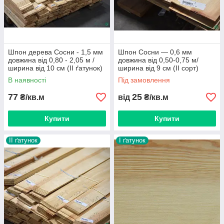
Шпон дерева Сосни - 1,5 мм
Шпон Сосни — 0,6 мм
довжина від 0,80 - 2,05 м /
довжина від 0,50-0,75 м/
ширина від 10 см (IІ ґатунок)
ширина від 9 см (IІ сорт)
В наявності
Під замовлення
77
25
₴/кв.м
від
₴/кв.м
Купити
Купити
ІI ґатунок
I ґатунок