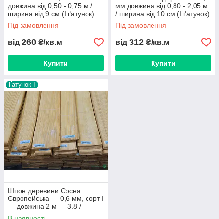
довжина від 0,50 - 0,75 м /
мм довжина від 0,80 - 2,05 м
ширина від 9 см (I ґатунок)
/ ширина від 10 см (I ґатунок)
Під замовлення
Під замовлення
260
312
від
₴/кв.м
від
₴/кв.м
Купити
Купити
Ґатунок І
Шпон деревини Сосна
Європейська — 0,6 мм, сорт I
— довжина 2 м — 3.8 /
ширина від 10 см+
В наявності