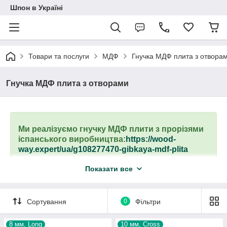
Шпон в Україні
Товари та послуги
МДФ
Гнучка МДФ плита з отвора
Гнучка МДФ плита з отворами
Ми реалізуємо гнучку МДФ плити з прорізями
іспанського виробництва:
https://wood-
way.expert/ua/g108277470-gibkaya-mdf-plita
Плити великого формату: 2,85x1,03 м, 1,03x2,85 м
Показати все
— поперечний, поздовжній кручення.
МДФ плита розміри: 8 мм, 10 мм
Невисока ціна по Україні.
Сортування
0
Фільтри
Відмінні експлуатаційні характеристики.
8 мм, Long
10 мм, Cross