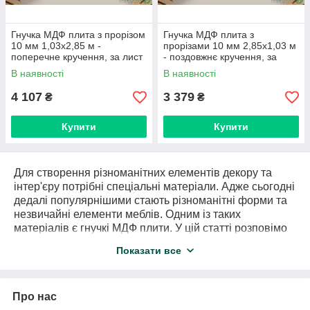
Гнучка МДФ плита з прорізом
Гнучка МДФ плита з
10 мм 1,03х2,85 м -
прорізами 10 мм 2,85х1,03 м
поперечне кручення, за лист
- поздовжнє кручення, за
лист
В наявності
В наявності
4 107
3 379
₴
₴
Купити
Купити
Для створення різноманітних елементів декору та
інтер'єру потрібні спеціальні матеріали. Адже сьогодні
дедалі популярнішими стають різноманітні форми та
незвичайні елементи меблів. Одним із таких
матеріалів є гнучкі МДФ плити. У цій статті розповімо
про них докладніше.
Показати все
Гнучкий МДФ – це?
Гнучкий МДФ це рифлена деревоволокниста плита
середньої щільності, яка виробляється з єдиною
Про нас
метою - створення податливої ​​панелі. Такий продукт