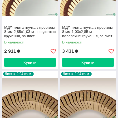
МДФ плита гнучка з прорізом
МДФ плита гнучка з прорізом
8 мм 2,85х1,03 м - поздовжнє
8 мм 1,03х2,85 м -
кручення, за лист
поперечне кручення, за лист
В наявності
В наявності
2 911
3 431
₴
₴
Купити
Купити
Лист = 2,94 кв.м.
Лист = 2,94 кв.м.