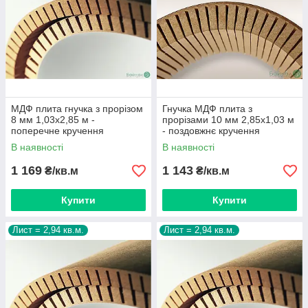
Властивості МДФ плити з прорізями
:
відмінна гнучкість, можливість надання будь-якої
гнутої форми; висока стійкість до навантажень; при
склеюванні двох плит разом можна отримати міцну
конструкцію потрібних параметрів; чіткість і
точність прорізів допомагає створювати ідеально
круглі структури.
МДФ плита гнучка з прорізом
Гнучка МДФ плита з
8 мм 1,03х2,85 м -
прорізами 10 мм 2,85х1,03 м
поперечне кручення
- поздовжнє кручення
В наявності
В наявності
1 169
1 143
₴/кв.м
₴/кв.м
Купити
Купити
Лист = 2,94 кв.м.
Лист = 2,94 кв.м.