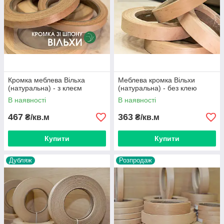
Кромка меблева Вільха
Меблева кромка Вільхи
(натуральна) - з клеєм
(натуральна) - без клею
В наявності
В наявності
467
363
₴/кв.м
₴/кв.м
Купити
Купити
Дубляж
Розпродаж