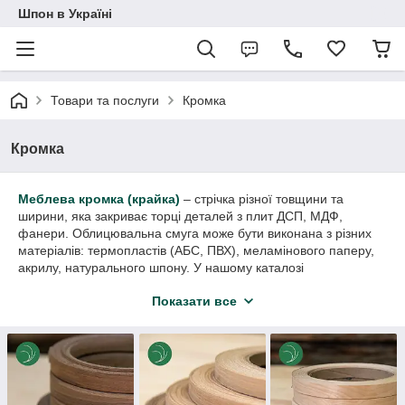
Шпон в Україні
Товари та послуги
Кромка
Кромка
Меблева кромка
(крайка)
– стрічка різної товщини та
ширини, яка закриває торці деталей з плит ДСП, МДФ,
фанери. Облицювальна смуга може бути виконана з різних
матеріалів: термопластів (АБС, ПВХ), меламінового паперу,
акрилу, натурального шпону. У нашому каталозі
представлений останній різновид – натуральна кромка зі
Показати все
шпону на
флізеліновій (флісовій) основі
. Доступна кромка з
клеєм і без клею. Матеріал виконує такі функції, як:
захисна
. Кромкова стрічка закриває торці фасадів,
стільниць, полиць та інших деталей, запобігаючи
потраплянню пилу, бруду, вологи. Вироби з
обробленими торцями зручніші у використанні: