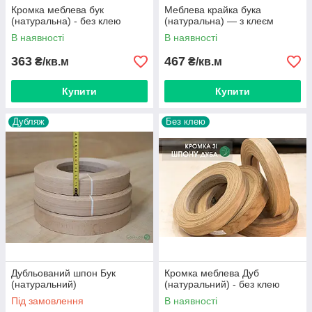
Кромка меблева бук
Меблева крайка бука
(натуральна) - без клею
(натуральна) — з клеєм
В наявності
В наявності
363
467
₴/кв.м
₴/кв.м
Купити
Купити
Дубляж
Без клею
Дубльований шпон Бук
Кромка меблева Дуб
(натуральний)
(натуральний) - без клею
Під замовлення
В наявності