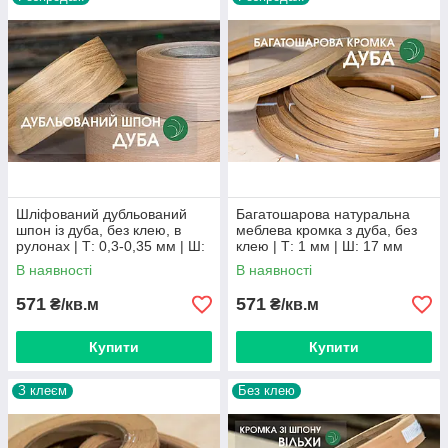
Шліфований дубльований
Багатошарова натуральна
шпон із дуба, без клею, в
меблева кромка з дуба, без
рулонах | Т: 0,3-0,35 мм | Ш:
клею | Т: 1 мм | Ш: 17 мм
97 / 118 / 160 мм
В наявності
В наявності
571
571
₴/кв.м
₴/кв.м
Купити
Купити
З клеєм
Без клею