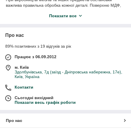
важлива правильна обробка кожної деталі. Поверхню МДФ,
ДСП, фанери, столярних плит шпонують, а для оздоблення
Показати все
торців і погонажних виробів використовують кромку та
дубльований шпон відповідно. З’ясуймо, що це за матеріали.
Про нас
89% позитивних з 19 відгуків за рік
Працює з 06.09.2012
м. Київ
Здолбунівська, 7д (заїзд - Дніпровська набережна, 17е),
Київ, Україна
Контакти
Сьогодні вихідний
Показати весь графік роботи
Про нас