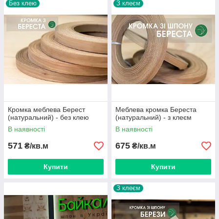
Без клею
З клеєм
Кромка меблева Берест
Меблева кромка Береста
(натуральний) - без клею
(натуральний) - з клеєм
В наявності
В наявності
571
675
₴/кв.м
₴/кв.м
Купити
Купити
З клеєм