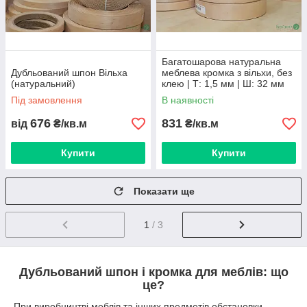
Багатошарова натуральна
Дубльований шпон Вільха
меблева кромка з вільхи, без
(натуральний)
клею | Т: 1,5 мм | Ш: 32 мм
Під замовлення
В наявності
676
831
від
₴/кв.м
₴/кв.м
Купити
Купити
Показати ще
1
/ 3
Дубльований шпон і кромка для меблів: що
це?
При виробництві меблів та інших предметів обстановки