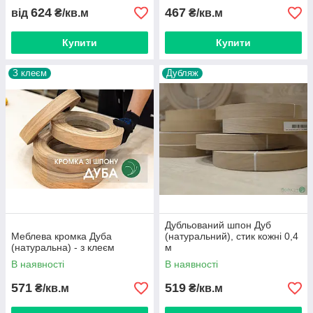
624
467
від
₴/кв.м
₴/кв.м
Купити
Купити
З клеєм
Дубляж
Дубльований шпон Дуб
Меблева кромка Дуба
(натуральний), стик кожні 0,4
(натуральна) - з клеєм
м
В наявності
В наявності
571
519
₴/кв.м
₴/кв.м