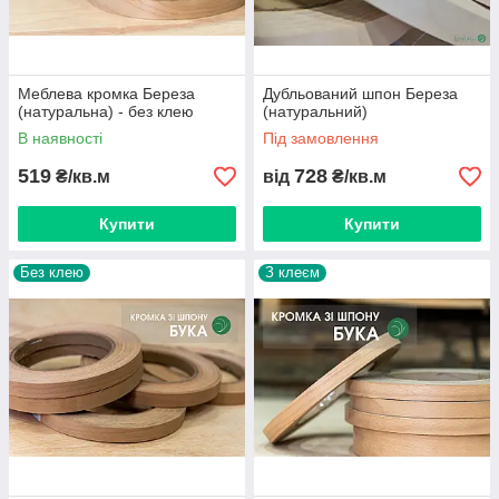
Меблева кромка Береза
Дубльований шпон Береза
(натуральна) - без клею
(натуральний)
В наявності
Під замовлення
519
728
₴/кв.м
від
₴/кв.м
Купити
Купити
Без клею
З клеєм