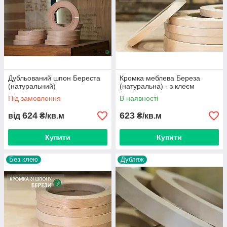
Дубльований шпон Береста
Кромка меблева Береза
(натуральний)
(натуральна) - з клеєм
Під замовлення
В наявності
624
623
від
₴/кв.м
₴/кв.м
Купити
Купити
Без клею
Дубляж