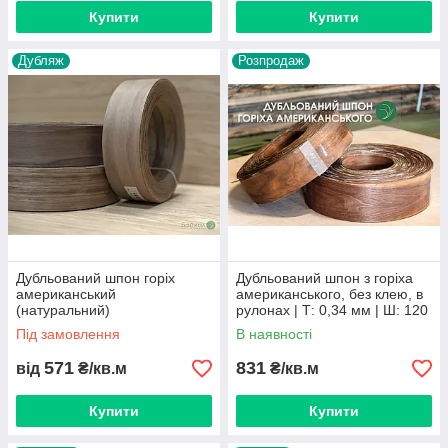
інші населені пункти відправляємо компаніями-
Купити
Купити
перевізниками.
Дубляж
Розпродаж
Дубльований шпон горіх
Дубльований шпон з горіха
американський
американського, без клею, в
(натуральний)
рулонах | Т: 0,34 мм | Ш: 120
/ 140 / 160 мм
Під замовлення
В наявності
571
831
від
₴/кв.м
₴/кв.м
Купити
Купити