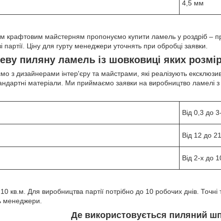
4,5 мм
м крафтовим майстерням пропонуємо купити ламель у роздріб – пр
і партії. Ціну для гурту менеджери уточнять при обробці заявки.
еву пиляну ламель із шовковиці яких розмі
о з дизайнерами інтер'єру та майстрами, які реалізують ексклюзив
тандартні матеріали. Ми приймаємо заявки на виробництво ламелі з
Від 0,3 до 3
Від 12 до 2
Від 2-х до 
10 кв.м. Для виробництва партії потрібно до 10 робочих днів. Точні
ь менеджери.
Де використовується пиляний ш