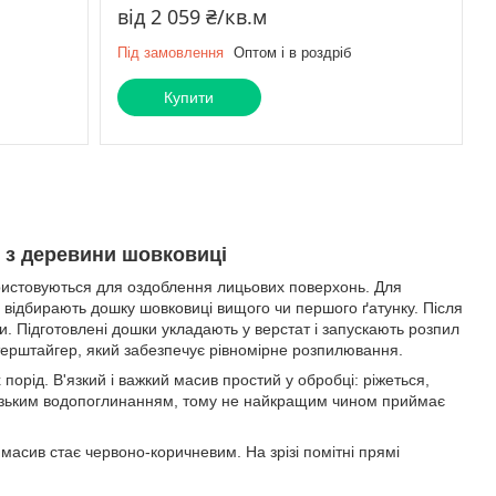
від 2 059 ₴/кв.м
Під замовлення
Оптом і в роздріб
Купити
 з деревини шовковиці
ристовуються для оздоблення лицьових поверхонь. Для
 відбирають дошку шовковиці вищого чи першого ґатунку. Після
и. Підготовлені дошки укладають у верстат і запускають розпил
нтерштайгер, який забезпечує рівномірне розпилювання.
орід. В'язкий і важкий масив простий у обробці: ріжеться,
 низьким водопоглинанням, тому не найкращим чином приймає
 масив стає червоно-коричневим. На зрізі помітні прямі