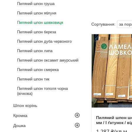
Пиляний шпон груша
Пиляний шпон яблуня
Пиляний шпон шовковиця
Пиляний шпон береза
Пиляний шпон дуба червоного
Пиляний шпон липа
Пиляний шпон оксамит амурський
Пиляний шпон смерека
Пиляний шпон тик
Пиляний шпон тополя чорна
(вічкова)
Шпон корінь
Кромка
Пиляний шпон шо
мм / I ґатунок / ві
Дошка
1 287 ₴/кв.м