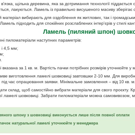
 в'язка, щільна деревина, яка за дотримання технології піддається
ься, лакуються. Ламель із правильно висушеного масиву зберігає 
й матеріал вибирають для оздоблення як житлових, так і громадсь
 Ламель підходить для спокійних розслаблених інтер'єрів у стилі кантрі
Ламель (пиляний шпон) шовко
ені пиломатеріали наступних параметрів:
і 4,5 мм;
м;
м.
 вказана за 1 кв. м. Вартість пачки потрібних розмірів уточнюйте у 
ве виготовлення ламелі шовковиці завтовшки 2-10 мм. Для виробни
під час опрацювання заявки. Мінімальне замовлення – від 10 кв. м
дати склад, щоб самостійно вибрати матеріали для свого проєкту. Кр
ої ламелі шовковиці. Забрати пиломатеріали можна самовивозом, м
яного шпону з шовковиці виконується лише після повної оплати
пачок натуральної ламелі уточнюйте у менеджера