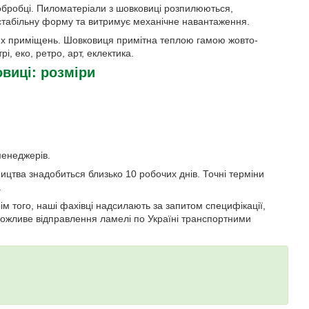
 обробці. Пиломатеріали з шовковиці розпилюються,
стабільну форму та витримує механічне навантаження.
ких приміщень. Шовковиця примітна теплою гамою жовто-
, еко, ретро, ​​арт, еклектика.
виці: розміри
менеджерів.
цтва знадобиться близько 10 робочих днів. Точні терміни
.
ім того, наші фахівці надсилають за запитом специфікації,
ожливе відправлення ламелі по Україні транспортними