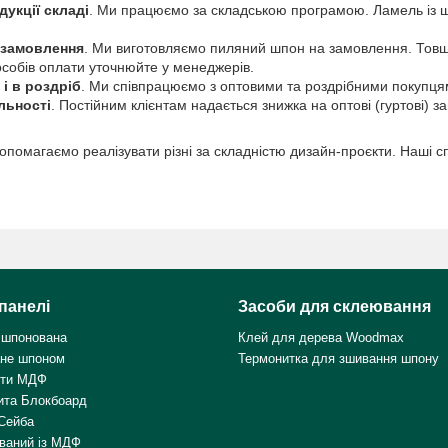
дукції складі
. Ми працюємо за складською програмою. Ламель із шов
 замовлення
. Ми виготовляємо пиляний шпон на замовлення. Товщин
особів оплати уточнюйте у менеджерів.
і в роздріб
. Ми співпрацюємо з оптовими та роздрібними покупцям
льності
. Постійним клієнтам надається знижка на оптові (гуртові) за
опомагаємо реалізувати різні за складністю дизайн-проєкти. Наші спе
панелі
Засоби для склеювання
 шпонована
Клей для дерева Woodmax
не шпоном
Термонитка для зшивання шпону
ити МДФ
ита Блокбоард
Сейба
ваний із МДФ