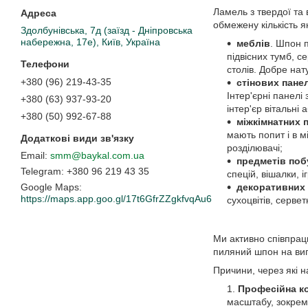
Ламель з твердої та 
обмежену кількість я
Здолбунівська, 7д (заїзд - Дніпровська
набережна, 17е), Київ, Україна
меблів
. Шпон 
підвісних тумб, с
столів. Добре нату
+380 (96) 219-43-35
стінових пане
Інтер'єрні панелі
+380 (63) 937-93-20
інтер'єр вітальні 
+380 (50) 992-67-88
міжкімнатних 
мають попит і в м
розділювачі;
smm@baykal.com.ua
предметів поб
+380 96 219 43 35
спецій, вішалки, 
декоративних
Google Maps
https://maps.app.goo.gl/17t6GfrZZgkfvqAu6
сухоцвітів, серве
Ми активно співпрац
пиляний шпон на виг
Причини, через які н
Професійна к
масштабу, зокрема