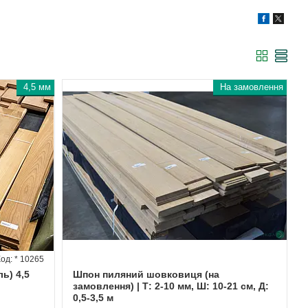
4,5 мм
На замовлення
* 10265
ь) 4,5
Шпон пиляний шовковиця (на
замовлення) | Т: 2-10 мм, Ш: 10-21 см, Д:
0,5-3,5 м