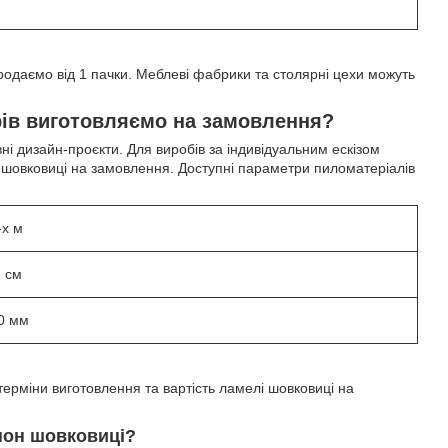
одаємо від 1 пачки. Меблеві фабрики та столярні цехи можуть
рів виготовляємо на замовлення?
ні дизайн-проєкти. Для виробів за індивідуальним ескізом
 шовковиці на замовлення. Доступні параметри пиломатеріалів
-х м
1 см
10 мм
 терміни виготовлення та вартість ламелі шовковиці на
пон шовковиці?