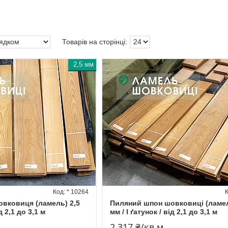
2,5 мм
* 10264
вковиця (ламель) 2,5
Пиляний шпон шовковиці (ламел
д 2,1 до 3,1 м
мм / I ґатунок / від 2,1 до 3,1 м
2 317 ₴/кв.м