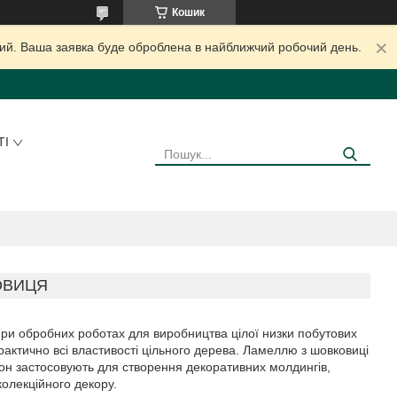
Кошик
дний. Ваша заявка буде оброблена в найближчий робочий день.
ТІ
ОВИЦЯ
при обробних роботах для виробництва цілої низки побутових
практично всі властивості цільного дерева. Ламеллю з шовковиці
пон застосовують для створення декоративних молдингів,
колекційного декору.