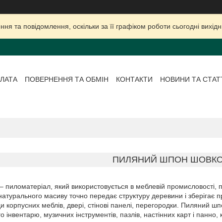
ня та повідомлення, оскільки за її графіком роботи сьогодні вихі
ЛАТА
ПОВЕРНЕННЯ ТА ОБМІН
КОНТАКТИ
НОВИНИ ТА СТАТ
ПИЛЯНИЙ ШПОН ШОВК
 – пиломатеріал, який використовується в меблевій промисловості, 
 натурального масиву точно передає структуру деревини і зберігає 
 корпусних меблів, двері, стінові панелі, перегородки. Пиляний ш
о інвентарю, музичних інструментів, пазлів, настінних карт і панно, 