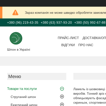
Зараз компанія не може швидко обробляти замовлен
+380 (96) 219-43-35
+380 (63) 937-93-20
+380 (50) 992-67-88
ПРАЙС-ЛИСТ
ДОСТАВКА/ОП
ВІДГУКИ
ПРО НАС
Шпон в Україні
Товари та послуги
Ламель із шовковиці
виробів. Тонкий зріз
Струганий шпон
облицьовують фасади
скриньок, спортивног
Екзотичний шпон