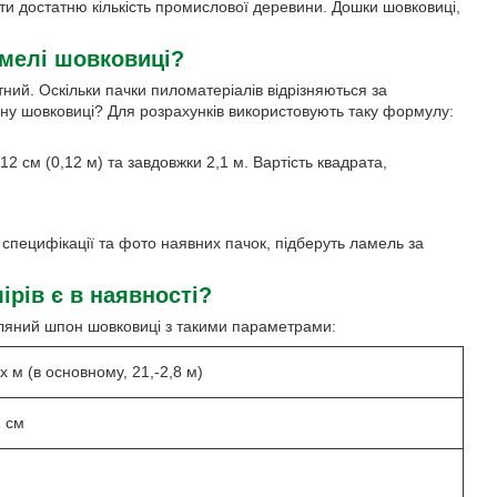
ати достатню кількість промислової деревини. Дошки шовковиці,
амелі шовковиці?
ний. Оскільки пачки пиломатеріалів відрізняються за
шпону шовковиці? Для розрахунків використовують таку формулу:
2 см (0,12 м) та завдовжки 2,1 м. Вартість квадрата,
специфікації та фото наявних пачок, підберуть ламель за
рів є в наявності?
пиляний шпон шовковиці з такими параметрами:
-х м (в основному, 21,-2,8 м)
1 см