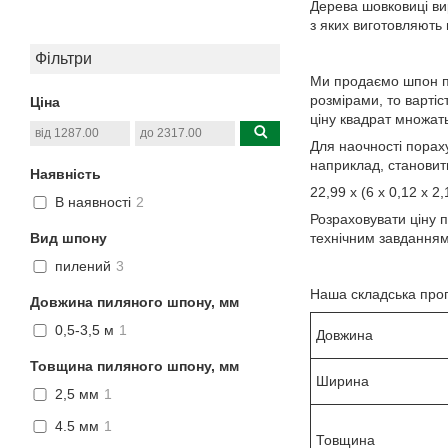
Дерева шовковиці ви
з яких виготовляють
Фільтри
Ми продаємо шпон пи
розмірами, то вартіс
Ціна
ціну квадрат множать
Для наочності пораху
наприклад, становить
Наявність
22,99 х (6 х 0,12 х 2,
В наявності
2
Розраховувати ціну 
Вид шпону
технічним завданням
пилений
3
Наша складська прог
Довжина пиляного шпону, мм
0,5-3,5 м
1
Довжина
Товщина пиляного шпону, мм
Ширина
2,5 мм
1
4.5 мм
1
Товщина