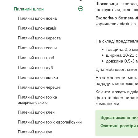
Шовковиця – тверда,
Пиляний шпон
шліфуються, склеюют
Екологічно безпечни
Пиляний шпон ясена
коричневих відтінків.
Пиляний шпон акації
Пиляний шпон береста
На складі представл
Пиляний шпон сосни
товщина 2,5 мм 
ширина 10-21 с
Пиляний шпон граб
довжина 0,5-3 
Пиляний шпон дуб
Ціна меблевої ламелі
Пиляний шпон вільха
На замовлення можли
нададуть менеджери 
Пиляний шпон черешні
Клієнти можуть відві
Пиляний шпон горіха
фото та відео пилян
американського
компаніями.
Пилений шпон клен
Відвантаження пил
Пиляний шпон горіх європейський
Фактичні розміри 
Пиляний шпон бук