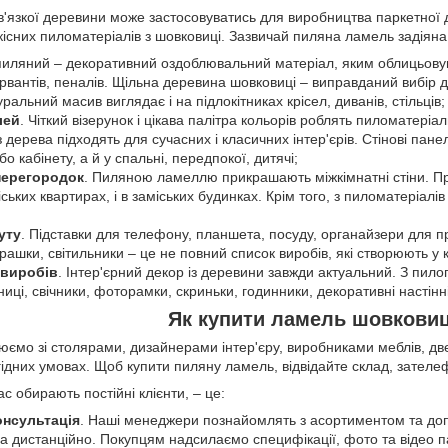
в'язкої деревини може застосовуватись для виробництва паркетної д
кісних пиломатеріалів з шовковиці. Зазвичай пиляна ламель задіяна
пиляний – декоративний оздоблювальний матеріал, яким облицьовую
ервантів, пеналів. Щільна деревина шовковиці – виправданий вибір д
ральний масив виглядає і на підлокітниках крісел, диванів, стільців;
лей
. Чіткий візерунок і цікава палітра кольорів роблять пиломатері
 з дерева підходять для сучасних і класичних інтер'єрів. Стінові пан
або кабінету, а й у спальні, передпокої, дитячі;
перегородок
. Пиляною ламеллю прикрашають міжкімнатні стіни. Про
іських квартирах, і в заміських будинках. Крім того, з пиломатеріал
уту
. Підставки для телефону, планшета, посуду, органайзери для пр
іграшки, світильники – це не повний список виробів, які створюють 
 виробів
. Інтер'єрний декор із деревини завжди актуальний. З пило
тниці, свічники, фоторамки, скриньки, годинники, декоративні настінн
Як купити ламель шовковиці
юємо зі столярами, дизайнерами інтер'єру, виробниками меблів, д
ідних умовах. Щоб купити пиляну ламель, відвідайте склад, зател
ас обирають постійні клієнти, – це:
онсультація
. Наші менеджери познайомлять з асортиментом та допо
 дистанційно. Покупцям надсилаємо специфікації, фото та відео пач