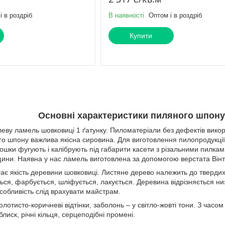
і в роздріб
В наявності
Оптом і в роздріб
Купити
Основні характеристики пиляного шпону
ву ламель шовковиці 1 ґатунку. Пиломатеріали без дефектів вико
о шпону важлива якісна сировина. Для виготовлення пилопродукції
ошки фугують і калібрують під габарити касети з різальними пилкам
щини. Наявна у нас ламель виготовлена ​​за допомогою верстата Ві
є якість деревини шовковиці. Листяне дерево належить до твердих п
ться, фарбується, шліфується, лакується. Деревина відрізняється
собливість слід врахувати майстрам.
лотисто-коричневі відтінки, заболонь – у світло-жовті тони. З часом
лиск, річні кільця, серцеподібні промені.