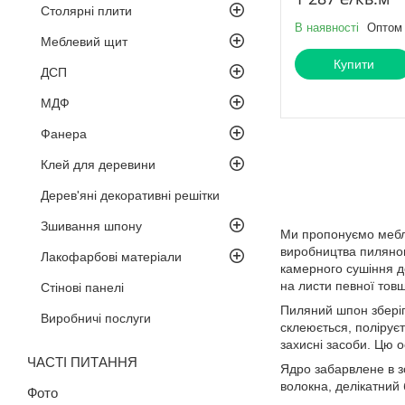
Столярні плити
В наявності
Оптом 
Меблевий щит
Купити
ДСП
МДФ
Фанера
Клей для деревини
Дерев'яні декоративні решітки
Зшивання шпону
Ми пропонуємо мебле
виробництва пиляног
Лакофарбові матеріали
камерного сушіння д
на листи певної тов
Стінові панелі
Пиляний шпон зберіга
Виробничі послуги
склеюється, полірує
захисні засоби. Цю о
ЧАСТІ ПИТАННЯ
Ядро забарвлене в зо
волокна, делікатний б
Фото