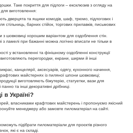
ошки. Таке покриття для підлоги – ексклюзив з огляду на
 для виготовлення:
ть дверцята та ящики комодів, шаф, трюмо, підлогових і
ля стільниць, барних стійок, торгових прилавків, письмових
али з шовковиці хорошим варіантом для оздоблення стін.
елі з ламелі при бажанні можна логічно вписати не тільки в
сті у встановленні та фінішному оздобленні конструкції
ів виготовляють перегородки, екрани, ширми й інші
икрас, канцелярії, аксесуарів, одягу, кухонного начиння,
у крафтових майстернях із пиляної шпони шовковиці;
продукції виготовляють біжутерію, статуетки, вази для
і панно та інші декоративні дрібниці.
 в Україні?
верей, власниками крафтових майстерень і пропонуємо якісний
ефонуйте менеджеру або замовте пиломатеріал на сайті.
можуть підібрати пиломатеріали для проєктів різного
ок, які є на складі.