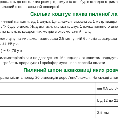
ростають до невеликих розмірів, тому з їх стовбурів складно отрим
 пиляний шпон, зазвичай неширокі.
Скільки коштує пачка пиляної л
ляний пачками, від 1 штуки. Ціна ламелі вказана за 1 метр квадрат
ть їх буде різною. Як дізнатися, скільки коштує 1 пачка пиляного 
 на кількість квадратних метрів в окремо взятій пачці.
ємо ціну пачки ламелі завтовшки 2,5 мм, у якій 6 листів завширшки 1
 22,99 у.о.
1) = 34,76 у.о.
пиломатеріалів вам не доведеться. Менеджери за запитом нададуть 
, зроблять прорахунок і проінформують про способи оплати.
Пиляний шпон шовковиці яких розмі
рама містить понад 20 різновидів дерев'яної ламелі. На складі є 
від 0,5 до 3
Від 12 до 2
2,5 мм