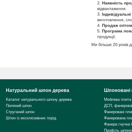
Наявність про
відвантаження.
Індивідуальні
виготовлення, сп
Продаж оптом 
Програма лоя
продукції.
Ми більше 20 років д
Натуральний шпон дерева
Шпоновані 
Каталог натурального шпону дерева
Меблева плита
Пиляний шпон
ДСП, фанерова
Струганий шпон
Фанеровані пл
Шпон із ексклюзивних порід
Фанерована пл
Фанера гнучка 
Профіль шпоно