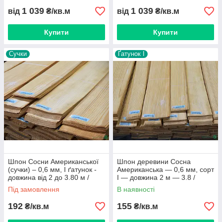
1 039
1 039
від
₴/кв.м
від
₴/кв.м
Купити
Купити
Сучки
Ґатунок I
Шпон Сосни Американської
Шпон деревини Сосна
(сучки) – 0,6 мм, I ґатунок -
Американська — 0,6 мм, сорт
довжина від 2 до 3.80 м /
I — довжина 2 м — 3.8 /
ширина від 10 см+
ширина від 10 см+
Під замовлення
В наявності
192
155
₴/кв.м
₴/кв.м