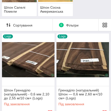
Шпон Сапелі
Шпон Сосна
Помели
Американська
Сортування
0
Фільтри
Logs
Logs
Шпон Гренаділо
Гренаділо (натуральний)
(натуральний) - 0,6 мм 2,10
Шпон — 0,6 мм 2,60 м+/10
до 2,55 м/10 см+ (Logs)
см+ (Logs)
Ми реалізуємо екзотичний струганий шпон
Під замовлення
Під замовлення
зарубіжного виробництва: