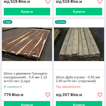
Сорт: АВ, сучки, Long, Singl
519
519
від
₴/кв.м
від
₴/кв.м
Товщина струганого шпону: 0,55 мм, 0,6 мм
Купити
Купити
Оптимальна ціна по Україні
Відмінні експлуатаційні характеристики
Logs
Сучки
Безпека з екологічної точки зору
Шпон з деревини Гренаділо
(натуральний) - 0,6 мм 2,10
Шпон Дуба (сучки) - 0,55 мм
м+/10 см+ (Logs)
2,60 м+/9 см+ (струганий)
В наявності
Під замовлення
779
207
₴/кв.м
від
₴/кв.м
Купити
Купити