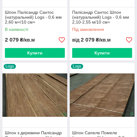
Шпон Палісандр Сантос
Палісандр Сантос Шпон
(натуральний) Logs - 0,6 мм
(натуральний) Logs - 0,6 мм
2,60 м+/10 см+
2,10-2,55 м/10 см+
В наявності
Під замовлення
2 079
2 079
₴/кв.м
від
₴/кв.м
Купити
Купити
Logs
Logs
Шпон з деревини Палісандр
Шпон Сапеле Помеле