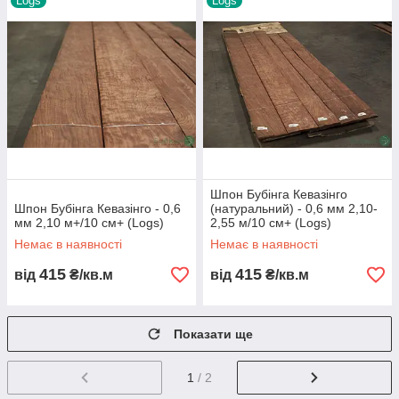
Logs
Logs
Шпон Бубінга Кевазінго
Шпон Бубінга Кевазінго - 0,6
(натуральний) - 0,6 мм 2,10-
мм 2,10 м+/10 см+ (Logs)
2,55 м/10 см+ (Logs)
Немає в наявності
Немає в наявності
415
415
від
₴/кв.м
від
₴/кв.м
Показати ще
1
/ 2