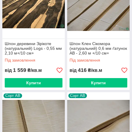
Шпон деревини Зірікоте
Шпон Клен Сікомора
(натуральний) Logs - 0,55 мм
(натуральний) 0,6 мм ґатунок
2,10 м+/10 см+
АВ - 2,60 м +/10 см+
Під замовлення
Під замовлення
1 559
416
від
₴/кв.м
від
₴/кв.м
Купити
Купити
Сорт АВ
Сорт АВ