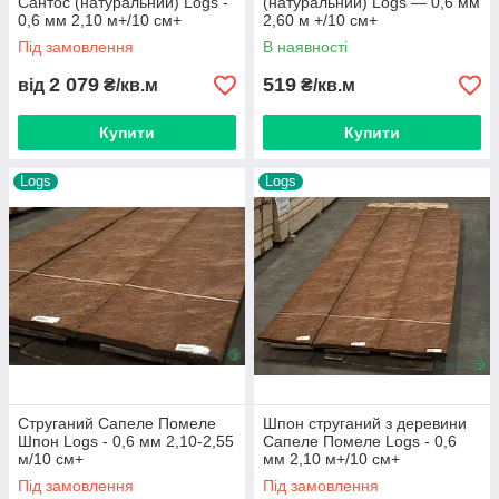
Сантос (натуральний) Logs -
(натуральний) Logs — 0,6 мм
0,6 мм 2,10 м+/10 см+
2,60 м +/10 см+
Під замовлення
В наявності
2 079
519
від
₴/кв.м
₴/кв.м
Купити
Купити
Logs
Logs
Струганий Сапеле Помеле
Шпон струганий з деревини
Шпон Logs - 0,6 мм 2,10-2,55
Сапеле Помеле Logs - 0,6
м/10 см+
мм 2,10 м+/10 см+
Під замовлення
Під замовлення