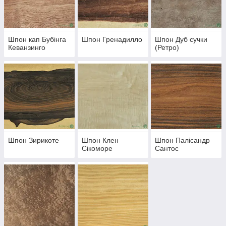
для
облицювання меблів і оформлення
декоративних елементів інтер'єру. Багатство
природних палітр і малюнків деревини дарує
Шпон кап Бубінга
Шпон Гренадилло
Шпон Дуб сучки
унікальність і неперевершений шарм кожного
Кеванзинго
(Ретро)
виробу.
Властивості екзотичного струганого
шпону
:
екологічно чистий матеріал, висока
ударна в'язкість і гарний опір розколювання,
міцність, легкість в обробці, стійкість до
перепадів температур і підвищеної вологості,
низька ціна.
Шпон Зирикоте
Шпон Клен
Шпон Палісандр
Сікоморе
Сантос