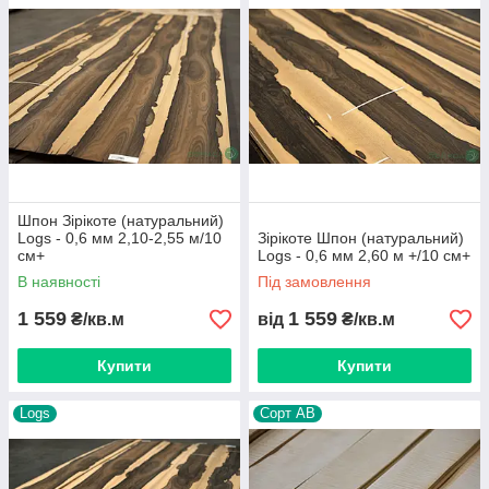
Шпон Зірікоте (натуральний)
Logs - 0,6 мм 2,10-2,55 м/10
Зірікоте Шпон (натуральний)
см+
Logs - 0,6 мм 2,60 м +/10 см+
В наявності
Під замовлення
1 559
1 559
₴/кв.м
від
₴/кв.м
Купити
Купити
Logs
Сорт АВ