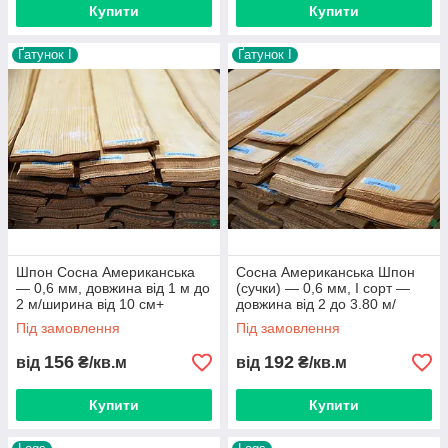
Купити
Купити
Ґатунок I
Ґатунок І
Шпон Сосна Американська
Сосна Американська Шпон
— 0,6 мм, довжина від 1 м до
(сучки) — 0,6 мм, I сорт —
2 м/ширина від 10 см+
довжина від 2 до 3.80 м/
(строганий)
ширина від 10 см+
Під замовлення
Під замовлення
156
192
від
₴/кв.м
від
₴/кв.м
Купити
Купити