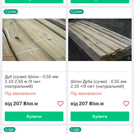
Сучки
Сучки
Дуб (сучки) Шпон - 0,55 мм
2,10-2,55 м /9 см+
Шпон Дуба (сучки) - 0,55 мм
(натуральний)
2,10 +/9 см+ (натуральний)
Під замовлення
Під замовлення
207
207
від
₴/кв.м
від
₴/кв.м
Купити
Купити
Logs
Logs