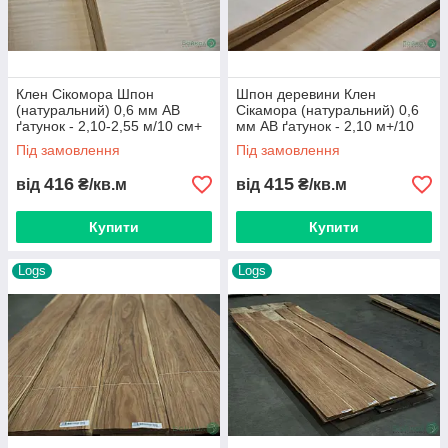
Клен Сікомора Шпон
Шпон деревини Клен
(натуральний) 0,6 мм АВ
Сікамора (натуральний) 0,6
ґатунок - 2,10-2,55 м/10 см+
мм АВ ґатунок - 2,10 м+/10
см+
Під замовлення
Під замовлення
416
415
від
₴/кв.м
від
₴/кв.м
Купити
Купити
Logs
Logs