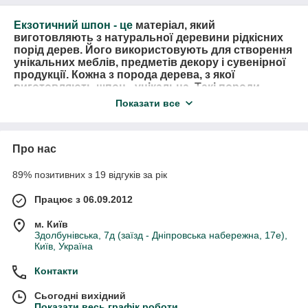
Екзотичний шпон
- це
матеріал, який
виготовляють з натуральної деревини рідкісних
порід дерев. Його використовують для створення
унікальних меблів, предметів декору і сувенірної
продукції. Кожна з порода дерева, з якої
виготовляють шпон - унікальна. Такі породи
дерев дуже цінні. Це все завдяки незвичайним
Показати все
візерункам, кольорам і конфігураціям цієї
деревини. Вироби з такого шпону виглядають
красиво, незвично і стануть прикрасою будь-
Про нас
якого інтер'єру. Якщо ви шукаєте що то справді
особливе - екзотичний шпон ідеально підходить.
89% позитивних з 19 відгуків за рік
Крім незвичайного зовнішнього вигляду
екзотичний шпон має відмінні експлуатаційні
Працює з 06.09.2012
властивості. При правильному догляді і обробці
такого шпону, меблі з нього прослужить не один
м. Київ
рік. Такі матеріали є екологічно чистими і
Здолбунівська, 7д (заїзд - Дніпровська набережна, 17е),
Київ, Україна
безпечними для оточуючих. До того ж, кольорова
гамма екзотичного шпону дуже різноманітна.
Контакти
Кожен зможе підібрати варіант для себе. Купити
екзотичний шпон можна у нас на сайті або
Сьогодні вихідний
вибрати самостійно, приїхавши до нас!
Показати весь графік роботи