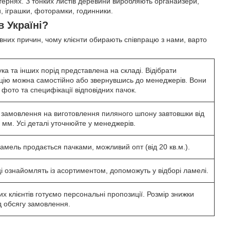
ернях. З тонких листів деревини виробляють органайзери,
ли, іграшки, фоторамки, годинники.
в Україні?
вних причин, чому клієнти обирають співпрацю з нами, варто
ка та інших порід представлена ​​на складі. Відібрати
цію можна самостійно або звернувшись до менеджерів. Вони
 фото та специфікації відповідних пачок.
замовлення на виготовлення пиляного шпону завтовшки від
и мм. Усі деталі уточнюйте у менеджерів.
амель продається пачками, можливий опт (від 20 кв.м.).
і ознайомлять із асортиментом, допоможуть у відборі ламелі.
их клієнтів готуємо персональні пропозиції. Розмір знижки
д обсягу замовлення.