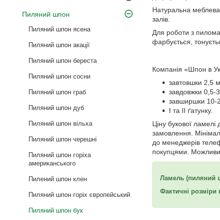
Натуральна меблева л
Пиляний шпон
залів.
Пиляний шпон ясена
Для роботи з пилома
фарбується, тонуєтьс
Пиляний шпон акації
Пиляний шпон береста
Компанія «Шпон в Ук
Пиляний шпон сосни
завтовшки 2,5 м
завдовжки 0,5-3
Пиляний шпон граб
завширшки 10-2
Пиляний шпон дуб
І та ІІ ґатунку.
Пиляний шпон вільха
Ціну букової ламелі
замовлення. Мінімал
Пиляний шпон черешні
до менеджерів телеф
покупцями. Можливий
Пиляний шпон горіха
американського
Ламель (пиляний ш
Пилений шпон клен
Фактичні розміри
Пиляний шпон горіх європейський
Пиляний шпон бук