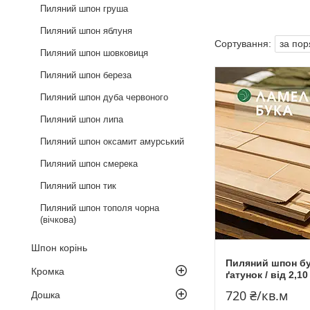
Пиляний шпон груша
Пиляний шпон яблуня
Пиляний шпон шовковиця
Пиляний шпон береза
Пиляний шпон дуба червоного
Пиляний шпон липа
Пиляний шпон оксамит амурський
Пиляний шпон смерека
Пиляний шпон тик
Пиляний шпон тополя чорна
(вічкова)
Шпон корінь
Пиляний шпон бука
Кромка
ґатунок / від 2,10
720 ₴/кв.м
Дошка