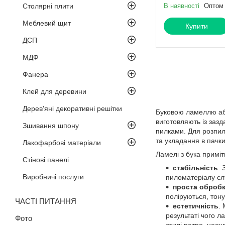
Столярні плити
В наявності
Оптом 
Меблевий щит
Купити
ДСП
МДФ
Фанера
Клей для деревини
Дерев'яні декоративні решітки
Буковою ламеллю аб
виготовляють із зазд
Зшивання шпону
пилками. Для розпил
та укладання в пачк
Лакофарбові матеріали
Ламелі з бука приміт
Стінові панелі
стабільність
. 
Виробничі послуги
пиломатеріалу сл
проста оброб
поліруються, тон
ЧАСТІ ПИТАННЯ
естетичність
.
результаті чого л
Фото
стилі ретро, ​​нео