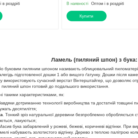
і в роздріб
В наявності
Оптом і в роздріб
Купити
Ламель (пиляний шпон) з бука:
о буковим пиляним шпоном називають облицювальний пиломатеріал
алегідь підготовленої дошки 1 або вищого ґатунку. Дошки після каме
у використовують сучасний верстат Вінтерштайгер, що дозволяє отр
и пиляний шпон готовий до подальшого використання.
ні такими характеристиками, як:
Завдяки дотриманню технології виробництва та достатній товщині п
ужать десятиліття;
ка
. Тонкий зріз натуральної деревини безпроблемно обробляється 
уються, лакуються;
 Масив бука забарвлений у рожеві, бежеві, коричневі відтінки. При 
амелі набувають золотистого відтінку. Дерево з теплою палітрою кольо
класика, кантрі, еко, скандинавський модерн;