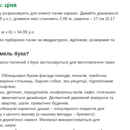
: ціна
іну розраховують для кожної пачки окремо. Давайте дізнаємося,
 у.о.), довжина якої становить 2,85 м, ширина – 17 см (0,17
м х 6) = 34,85 у.о.
ми підберемо пачки за квадратурою, відтінком, розмірами та
амель бука?
шпон пиляний з бука застосовується для виготовлення таких
ів. Облицьовані буком фасади комодів, пеналів, тумбочок,
енні стільниць, барних стійок, зон рецепції, підлокітників
атофлекс.
алень, дитячих, передпокоїв, конференц-залів, кафе, готельних
о звертаються дизайнери. Делікатний деревний візерунок та
вартир, шале, приватних будинків.
иробництві паркетної дошки – популярного покриття для
у з цінного масиву (у нашому випадку – букового).
із дерев'яної ламелі. Матеріал використовується для
ок, ширм.