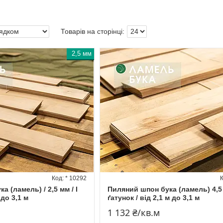
2,5 мм
* 10292
 (ламель) / 2,5 мм / I
Пиляний шпон бука (ламель) 4,5 
 до 3,1 м
ґатунок / від 2,1 м до 3,1 м
1 132 ₴/кв.м