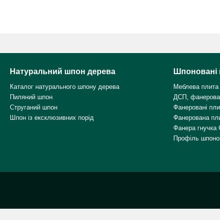
Натуральний шпон дерева
Шпоновані 
Каталог натурального шпону дерева
Меблева плита
Пиляний шпон
ДСП, фанерова
Струганий шпон
Фанеровані пл
Шпон із ексклюзивних порід
Фанерована пл
Фанера гнучка 
Профіль шпоно