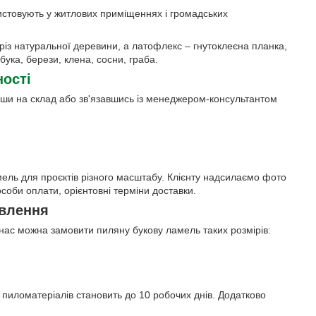
ристовують у житлових приміщеннях і громадських
зріз натуральної деревини, а латофлекс – гнутоклеєна планка,
ука, берези, клена, сосни, граба.
ності
вши на склад або зв'язавшись із менеджером-консультантом
мель для проєктів різного масштабу. Клієнту надсилаємо фото
особи оплати, орієнтовні терміни доставки.
овлення
 нас можна замовити пиляну букову ламель таких розмірів:
 пиломатеріалів становить до 10 робочих днів. Додатково