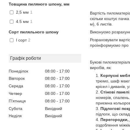
Товщина пиляного шпону, мм
2,5 мм
1
Вартість пиломатеріа
скільки коштує пачка
4.5 мм
1
м), 6 листів.
Сорт пиляльного шпону
Виконуємо розрахунки,
Розраховувати варті
I сорт
2
проінформуємо про в
Графік роботи
Букові пиломатеріал
виробів, як:
Понеділок
08:00
17:00
Корпусні мебл
Вівторок
08:00
17:00
трюмо, шаф мають 
Середа
08:00
17:00
крісел і диванів,
Стінові панелі
Четвер
08:00
17:00
номерів, спалень.
Пʼятниця
08:00
17:00
приємна кольоров
Субота
Вихідний
Підлогові пок
підлоги, що склад
Неділя
Вихідний
Перегородки, 
оздоблення міжкім