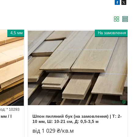
4,5 мм
На замовлення
* 10293
мм / I
Шпон пиляний бук (на замовлення) | Т: 2-
10 мм, Ш: 10-21 см, Д: 0,5-3,5 м
від 1 029 ₴/кв.м