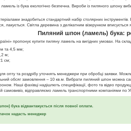
амель із бука екологічно безпечна. Вироби із пиляного шпону вибир
теріалами знадобиться стандартний набір столярних інструментів. Б
я, лакується. Світла деревина з делікатним візерунком вписується як у
Пиляний шпон (ламель) бука: р
раїні» пропонує купити пиляну ламель на вигідних умовах. На склад
м та 4,5 мм;
,2 м;
1 см;
 для опту та роздрібу уточнять менеджери при обробці заявки. Мож
ьний обсяг замовлення – 10 кв.м. Вибрати пиляний шпон можна сам
оном. Наші фахівці надішлють специфікації, фото та відео продукц
 самовивіз, відправляємо ламель транспортними компаніями по Ук
пон) бука відвантажується після повної оплати.
 пачок надасть менеджер