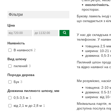
екологічність
.
просторах.
Фільтри
Букову ламель іноді 
що складається з кіл
Ціна
У нас діє складська
телефоном. У наявно
Наявність
товщина 2,5 мм 
В наявності
2
ширина: 10-21 
довжина: 0,5-3 
Вид шпону
Пиляний шпон продає
пилений
3
та відео наявної на 
Порода дерева
Ми розуміємо, наскі
Бук
3
товщина: 2-10 
Довжина пиляного шпону, мм
довжина: 0.5-3.
ширина: від 10-
0,5-3,5 м
1
Мінімальна партія, 
від 2,1 м до 2,8 м
1
доступна послуга по