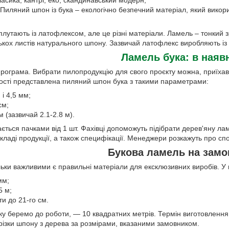
 Пиляний шпон із бука – екологічно безпечний матеріал, який вико
плутають із латофлексом, але це різні матеріали. Ламель – тонкий 
ькох листів натурального шпону. Зазвичай латофлекс виробляють із б
Ламель бука: в наяв
 програма. Вибрати пилопродукцію для свого проєкту можна, приїха
сті представлена ​​пиляний шпон бука з такими параметрами:
і 4,5 мм;
см;
м (зазвичай 2.1-2.8 м).
ться пачками від 1 шт. Фахівці допоможуть підібрати дерев'яну ла
складі продукції, а також специфікації. Менеджери розкажуть про сп
Букова ламель на зам
льки важливими є правильні матеріали для ексклюзивних виробів. У
мм;
5 м;
ти до 21-го см.
яку беремо до роботи, ― 10 квадратних метрів. Термін виготовлення
різки шпону з дерева за розмірами, вказаними замовником.