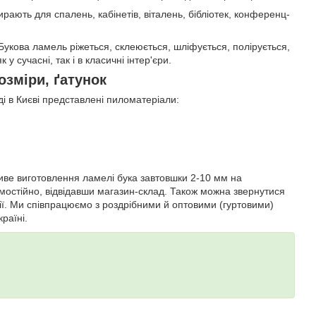
ають для спалень, кабінетів, віталень, бібліотек, конференц-
укова ламель ріжеться, склеюється, шліфується, полірується,
 сучасні, так і в класичні інтер'єри.
озміри, ґатунок
і в Києві представлені пиломатеріали:
ливе виготовлення ламелі бука завтовшки 2-10 мм на
остійно, відвідавши магазин-склад. Також можна звернутися
ії. Ми співпрацюємо з роздрібними й оптовими (гуртовими)
раїні.