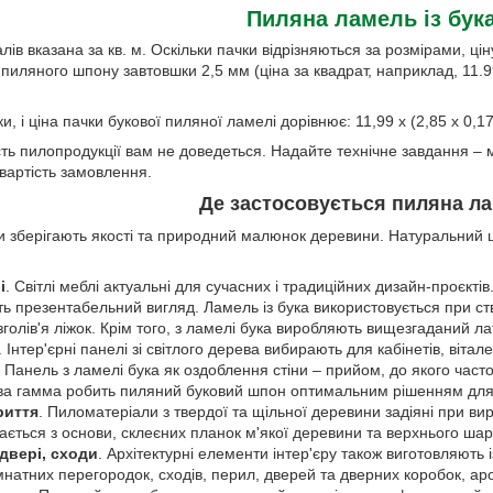
Пиляна ламель із бука
лів вказана за кв. м. Оскільки пачки відрізняються за розмірами, ц
 пиляного шпону завтовшки 2,5 мм (ціна за квадрат, наприклад, 11.99
 і ціна пачки букової пиляної ламелі дорівнює: 11,99 х (2,85 х 0,17 
сть пилопродукції вам не доведеться. Надайте технічне завдання – 
артість замовлення.
Де застосовується пиляна л
и зберігають якості та природний малюнок деревини. Натуральний 
і
. Світлі меблі актуальні для сучасних і традиційних дизайн-проєкт
презентабельний вигляд. Ламель із бука використовується при створ
 узголів'я ліжок. Крім того, з ламелі бука виробляють вищезгаданий л
. Інтер'єрні панелі зі світлого дерева вибирають для кабінетів, віт
 Панель з ламелі бука як оздоблення стіни – прийом, до якого част
а гамма робить пиляний буковий шпон оптимальним рішенням для к
риття
. Пиломатеріали з твердої та щільної деревини задіяні при в
ається з основи, склеєних планок м'якої деревини та верхнього шар
двері, сходи
. Архітектурні елементи інтер'єру також виготовляють 
натних перегородок, сходів, перил, дверей та дверних коробок, ар