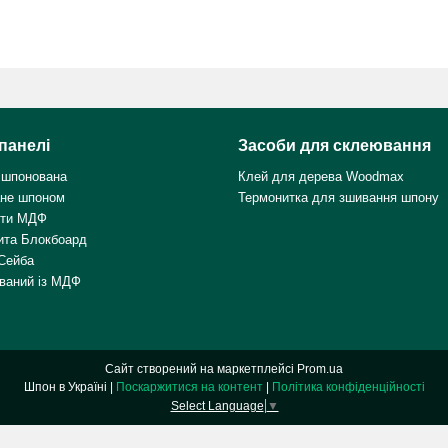
панелі
Засоби для склеювання
 шпонована
Клей для дерева Woodmax
не шпоном
Термонитка для зшивання шпону
ити МДФ
ита Блокбоард
Сейба
ваний із МДФ
Сайт створений на маркетплейсі
Prom.ua
Шпон в Україні |
Поскаржитися на контент
|
Політика конфіденційності
Select Language
▼