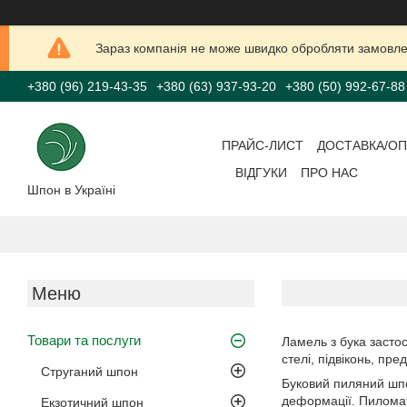
Зараз компанія не може швидко обробляти замовлен
+380 (96) 219-43-35
+380 (63) 937-93-20
+380 (50) 992-67-88
ПРАЙС-ЛИСТ
ДОСТАВКА/ОП
ВІДГУКИ
ПРО НАС
Шпон в Україні
Товари та послуги
Ламель з бука застос
стелі, підвіконь, пре
Струганий шпон
Буковий пиляний шпон
деформації. Пиломат
Екзотичний шпон