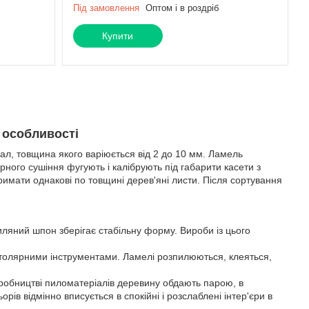
Під замовлення
Оптом і в роздріб
Купити
 особливості
, товщина якого варіюється від 2 до 10 мм. Ламель
рного сушіння фугують і калібрують під габарити касети з
имати однакові по товщині дерев'яні листи. Після сортування
иляний шпон зберігає стабільну форму. Вироби із цього
столярними інструментами. Ламелі розпилюються, клеяться,
виробництві пиломатеріалів деревину обдають парою, в
рів відмінно вписується в спокійні і розслаблені інтер'єри в