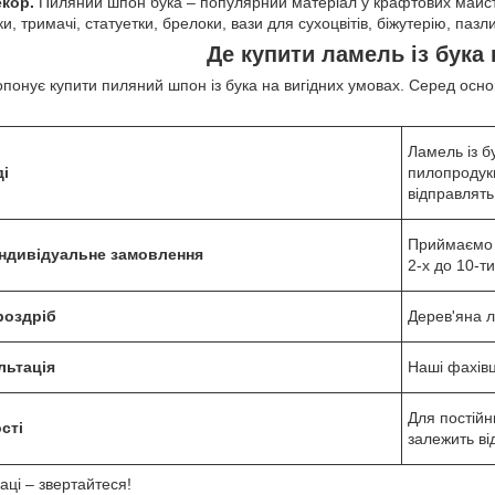
екор.
Пиляний шпон бука – популярний матеріал у крафтових майст
ки, тримачі, статуетки, брелоки, вази для сухоцвітів, біжутерію, паз
Де купити ламель із бука 
опонує купити пиляний шпон із бука на вигідних умовах. Серед осно
Ламель із бу
ді
пилопродук
відправлять
Приймаємо 
індивідуальне замовлення
2-х до 10-т
роздріб
Дерев'яна л
льтація
Наші фахівц
Для постійн
сті
залежить ві
раці – звертайтеся!