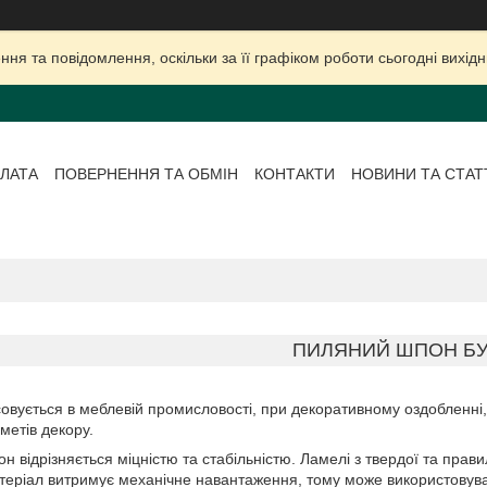
ня та повідомлення, оскільки за її графіком роботи сьогодні вихі
ЛАТА
ПОВЕРНЕННЯ ТА ОБМІН
КОНТАКТИ
НОВИНИ ТА СТАТ
ПИЛЯНИЙ ШПОН БУ
овується в меблевій промисловості, при декоративному оздобленні, 
дметів декору.
 відрізняється міцністю та стабільністю. Ламелі з твердої та прав
еріал витримує механічне навантаження, тому може використовуват