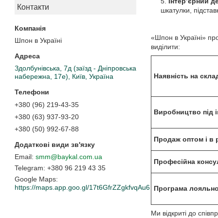
Інтер’єрний д
Контакти
шкатулки, підстав
«Шпон в Україні» пр
Шпон в Україні
виділити:
Здолбунівська, 7д (заїзд - Дніпровська
Наявність на скла
набережна, 17е), Київ, Україна
+380 (96) 219-43-35
Виробництво під 
+380 (63) 937-93-20
+380 (50) 992-67-88
Продаж оптом і в 
smm@baykal.com.ua
Професійна консу
+380 96 219 43 35
Google Maps
https://maps.app.goo.gl/17t6GfrZZgkfvqAu6
Програма лояльно
Ми відкриті до співп