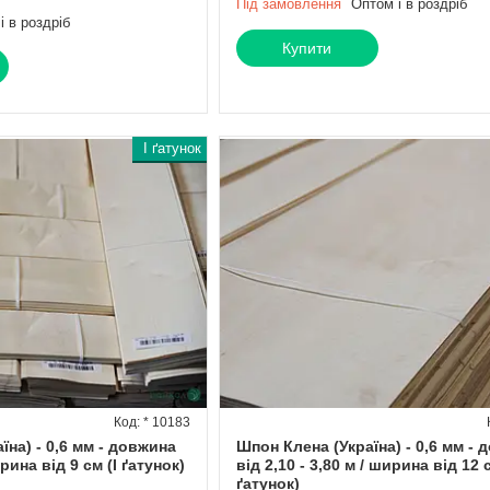
Під замовлення
Оптом і в роздріб
і в роздріб
Купити
I ґатунок
* 10183
їна) - 0,6 мм - довжина
Шпон Клена (Україна) - 0,6 мм -
рина від 9 см (I ґатунок)
від 2,10 - 3,80 м / ширина від 12 с
ґатунок)