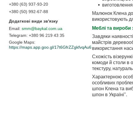
+380 (63) 937-93-20
виготовлення 
+380 (50) 992-67-88
Малюнок Клена дос
використовують дл
Меблі та вироби 
smm@baykal.com.ua
+380 96 219 43 35
Завдяки наявності
майстрів деревооб
Google Maps
https://maps.app.goo.gl/17t6GfrZZgkfvqAu6
використання наси
Схожість візерункі
комоди й столи в 
текстуру, натураль
Характерною особл
особливих проблем
шпон Клена та виб
шпон в Україні".