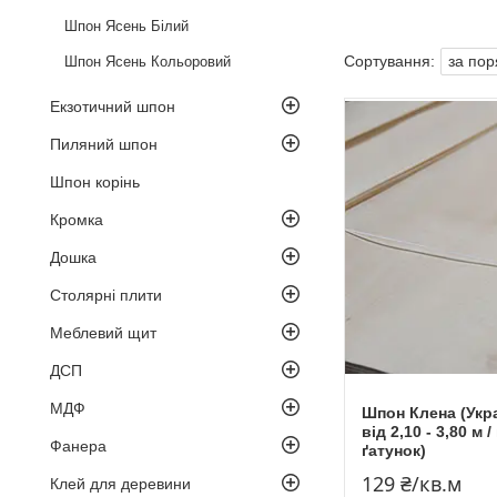
Шпон Ясень Білий
Шпон Ясень Кольоровий
Екзотичний шпон
Пиляний шпон
Шпон корінь
Кромка
Дошка
Столярні плити
Меблевий щит
ДСП
МДФ
Шпон Клена (Укра
від 2,10 - 3,80 м 
Фанера
ґатунок)
129 ₴/кв.м
Клей для деревини