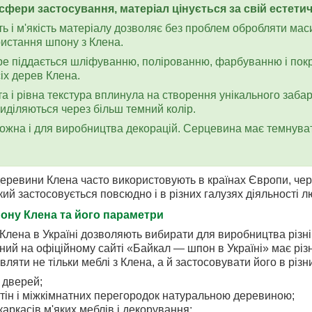
сфери застосування, матеріал цінується за свій естетич
сть і м'якість матеріалу дозволяє без проблем обробляти мас
истання шпону з Клена.
ре піддається шліфуванню, полірованню, фарбуванню і покр
сіх дерев Клена.
а і рівна текстура вплинула на створення унікального заба
виділяються через більш темний колір.
можна і для виробництва декорацій. Серцевина має темнув
еревини Клена часто використовують в країнах Європи, чере
кий застосовується повсюдно і в різних галузях діяльності л
ону Клена та його параметри
 Клена в Україні дозволяють вибирати для виробництва різні
ий на офіційному сайті «Байкал — шпон в Україні» має різ
вляти не тільки меблі з Клена, а й застосовувати його в різ
 дверей;
тін і міжкімнатних перегородок натуральною деревиною;
аркасів м'яких меблів і декорування;