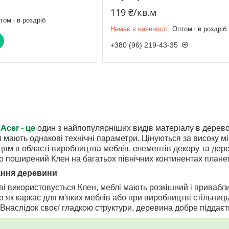
119 ₴/кв.м
том і в роздріб
Немає в наявності
Оптом і в роздріб
+380 (96) 219-43-35
Acer - це
один з найпопулярніших видів матеріалу в деревоо
и мають однакові технічні параметри. Цінуються за високу мі
ям в області виробництва меблів, елементів декору та дер
о поширений Клен на багатьох північних континентах планети:
ання деревини
і використовується Клен, меблі мають розкішний і привабли
о як каркас для м'яких меблів або при виробництві стільниц
 Внаслідок своєї гладкою структури, деревина добре піддає