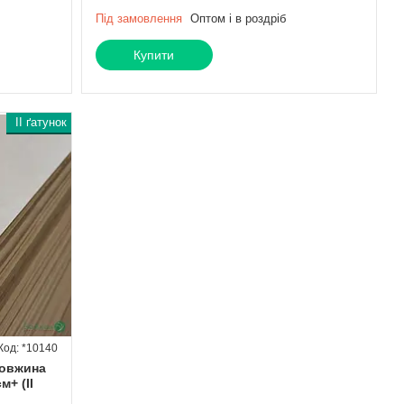
Під замовлення
Оптом і в роздріб
Купити
ІІ ґатунок
*10140
 довжина
м+ (ІІ