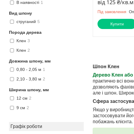
від 125 ₴/кв.м
В наявності
1
Під замовлення
Оп
Вид шпону
струганий
5
Купити
Порода дерева
Клен
3
Клен
2
Довжина шпону, мм
Шпон Клен
0,80 - 2,05 м
1
Дерево Клен або 
2,10 - 3,80 м
2
практично всі вон
дозволяють фахівц
Ширина шпону, мм
але і шпон. Широк
12 см
2
Сфера застосув
9 см
2
Якщо у виробництв
застосовувати йог
побажань клієнта.
Графік роботи