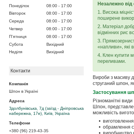
Незалежно від 
Понеділок
08:00
17:00
1. Висока міцні
Вівторок
08:00
17:00
поширене викор
Середа
08:00
17:00
2. Матеріал доб
Четвер
08:00
17:00
відмінних рис в
Пʼятниця
08:00
17:00
3. Прямозернист
Субота
Вихідний
«напливи», які 
Неділя
Вихідний
4. Клен купити 
переливами.
Контакти
Вироби з масиву д
струганий шпон, я
Шпон в Україні
Застосування шп
Різноманітні види
Шпон, представлен
Здолбунівська, 7д (заїзд - Дніпровська
можливість вигото
набережна, 17е), Київ, Україна
виготовлення
обрамлення с
+380 (96) 219-43-35
виробництво к