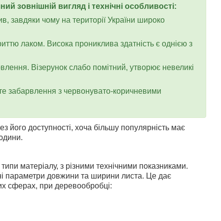
ний зовнішній вигляд і технічні особливості:
ив, завдяки чому на території України широко
иттю лаком. Висока прониклива здатність є однією з
рвлення. Візерунок слабо помітний, утворює невеликі
ате забарвлення з червонувато-коричневими
з його доступності, хоча більшу популярність має
юдини.
 типи матеріалу, з різними технічними показниками.
ні параметри довжини та ширини листа.
Це дає
них сферах, при деревообробці: