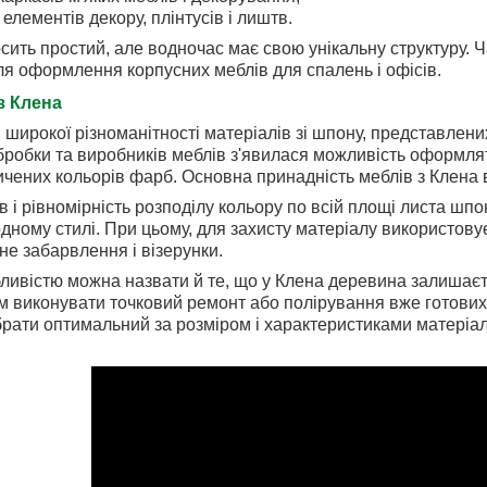
елементів декору, плінтусів і лиштв.
ить простий, але водночас має свою унікальну структуру. Ч
я оформлення корпусних меблів для спалень і офісів.
з Клена
 широкої різноманітності матеріалів зі шпону, представлених
робки та виробників меблів з'явилася можливість оформля
чених кольорів фарб. Основна принадність меблів з Клена 
в і рівномірність розподілу кольору по всій площі листа шпо
одному стилі. При цьому, для захисту матеріалу використову
не забарвлення і візерунки.
ивістю можна назвати й те, що у Клена деревина залишаєть
 виконувати точковий ремонт або полірування вже готових м
рати оптимальний за розміром і характеристиками матеріал