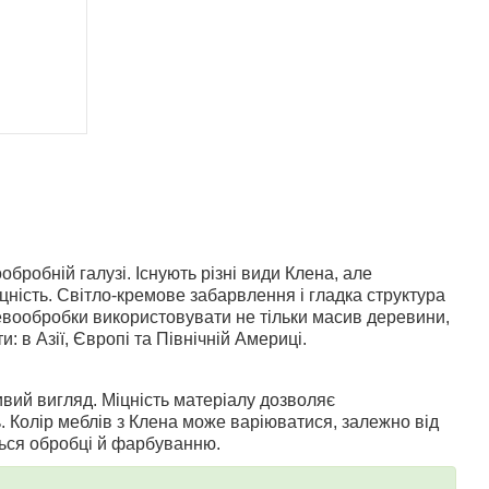
бробній галузі. Існують різні види Клена, але
цність. Світло-кремове забарвлення і гладка структура
евообробки використовувати не тільки масив деревини,
 в Азії, Європі та Північній Америці.
вий вигляд. Міцність матеріалу дозволяє
ь. Колір меблів з Клена може варіюватися, залежно від
ться обробці й фарбуванню.