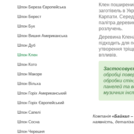
Клен поширений 
Шпон Береза Європейська
заготівель в Ук
Карпати. Середн
Шпон Берест
палітра дереви
Шпон Бук
розлучень.
Шпон Вишня Американська
Деревина Клена
підходить для 
Шпон Дуб
утворення тріщ
впливів.
Шпон Клен
Шпон Кото
Застосовуєт
Шпон Макоре
обробці пове
обробки стін
Шпон Вільха
панелей та в
музичних інс
Шпон Горіх Американський
Шпон Горіх Європейський
Шпон Сапелі
Компанія
«Байкал –
наявність, деталіз
Шпон Сосна
Шпон Черешня