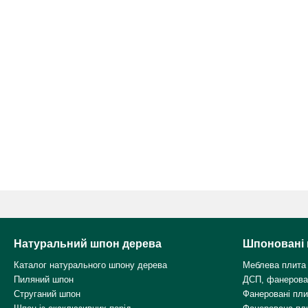
Натуральний шпон дерева
Шпоновані 
Каталог натурального шпону дерева
Меблева плита
Пиляний шпон
ДСП, фанерова
Струганий шпон
Фанеровані пл