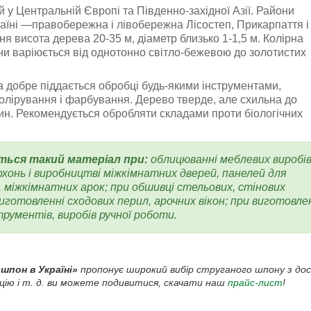
у Центральній Європі та Південно-західної Азії. Райони
раїні —правобережна і лівобережна Лісостеп, Прикарпаття і
я висота дерева 20-35 м, діаметр близько 1-1,5 м. Колірна
ни варіюється від однотонно світло-бежевою до золотистих
 добре піддається обробці будь-якими інструментами,
полірування і фарбування. Дерево тверде, але схильна до
ин. Рекомендується обробляти складами проти біологічних
ься такий матеріал при:
облицюванні меблевих виробів
рхонь і виробництві міжкімнатних дверей, панелей для
, міжкімнатних арок; при обшивці стельових, стінових
иготовленні сходових перил, арочних вікон; при виготовле
трументів, виробів ручної роботи.
 шпон в Україні»
пропонує широкий вибір струганого шпону з дост
ацію і т. д. ви можете подивитися, скачати наш
прайс-лист
!