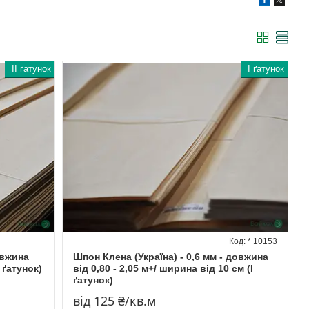
II ґатунок
I ґатунок
* 10153
овжина
Шпон Клена (Україна) - 0,6 мм - довжина
I ґатунок)
від 0,80 - 2,05 м+/ ширина від 10 см (I
ґатунок)
від 125 ₴/кв.м