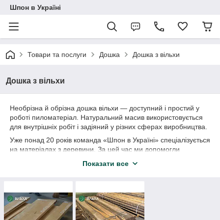
Шпон в Україні
Товари та послуги
Дошка
Дошка з вільхи
Дошка з вільхи
Необрізна й обрізна дошка вільхи — доступний і простий у
роботі пиломатеріал. Натуральний масив використовується
для внутрішніх робіт і задіяний у різних сферах виробництва.
Уже понад 20 років команда «Шпон в Україні» спеціалізується
на матеріалах з деревини. За цей час ми допомогли
меблевим фабрикам, дизайнерам, столярам, крафтовим
Показати все
майстерням втілити в життя різні за стилем і масштабом
дизайн-проєкти.
На складі в Києві є дошка камерної сушки з вільхи з такими
параметрами:
ґатунок: екстра, І;