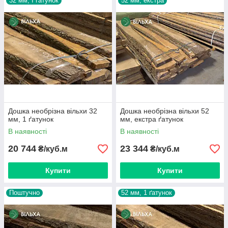
32 мм, І ґатунок
52 мм, екстра
Дошка необрізна вільхи 32
Дошка необрізна вільхи 52
мм, 1 ґатунок
мм, екстра ґатунок
В наявності
В наявності
20 744
23 344
₴/куб.м
₴/куб.м
Купити
Купити
Поштучно
52 мм, 1 ґатунок