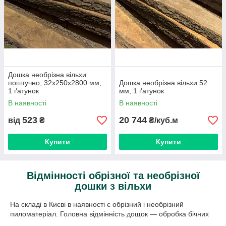
Дошка необрізна вільхи
поштучно, 32х250х2800 мм,
Дошка необрізна вільхи 52
1 ґатунок
мм, 1 ґатунок
В наявності
В наявності
523
20 744
від
₴
₴/куб.м
Купити
Купити
Відмінності обрізної та необрізної
дошки з вільхи
На складі в Києві в наявності є обрізний і необрізний
пиломатеріал. Головна відмінність дощок — обробка бічних
граней.