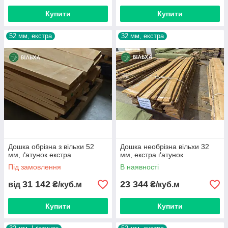
На розмір знижок впливають обсяг замовлення і тип
Купити
Купити
продукції.
Зручна оплата
. Оплатити пиломатеріали можна на
52 мм, екстра
32 мм, екстра
складі готівкою (видається касовий чек) або за
безготівковим розрахунком (ФОП, ТОВ з ПДВ).
Самовивіз, відправлення по Україні
. У вас є
можливість забрати вільхові дошки самовивозом. Діє
відправка обрізних і необрізних пиломатеріалів з вільхи
компаніями-перевізниками по Україні.
Додаткові послуги
. Виконуємо чорнову порізку
придбаних у нашому магазині дощок, яка дозволяє
скоротити витрати на перевезення.
Дошка обрізна з вільхи 52
Дошка необрізна вільхи 32
Точні розміри обрізної та необрізної дошки вільхи
мм, ґатунок екстра
мм, екстра ґатунок
надасть менеджер.
Під замовлення
В наявності
Дошки відвантажуються після 100% оплати.
31 142
23 344
від
₴/куб.м
₴/куб.м
Купити
Купити