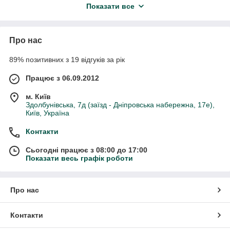
Показати все
Дошка обрізна вільхи
не має обзолу, хоча нормативні
документи допускають незначну кількість кори. Така
пилопродукція готова до подальшої столярної обробки,
Про нас
зручна при транспортуванні та зберіганні.
Дошка необрізна з вільхи
— це пиломатеріал з корою,
89% позитивних з 19 відгуків за рік
кількість якої не регламентується. Дошки з обзолом дешевші,
але вимагають додаткового часу на підготовку торців. У
Працює з 06.09.2012
деяких проєктах необрізні дошки використовують із корою.
Наприклад, з пиломатеріалу створюють настінні панелі,
м. Київ
стільниці, предмети декору для інтер'єрів у стилі рустик,
Здолбунівська, 7д (заїзд - Дніпровська набережна, 17е),
кантрі, еко, лофт, індастріал, етно.
Київ, Україна
Контакти
Сьогодні працює з 08:00 до 17:00
Показати весь графік роботи
Про нас
Контакти