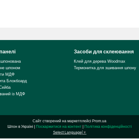
панелі
Засоби для склеювання
 шпонована
Клей для дерева Woodmax
не шпоном
Термонитка для зшивання шпону
ити МДФ
ита Блокбоард
Сейба
ваний із МДФ
Сайт створений на маркетплейсі
Prom.ua
Шпон в Україні |
Поскаржитися на контент
|
Політика конфіденційності
Select Language
▼