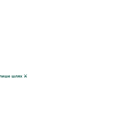
є лише шлях ⚔