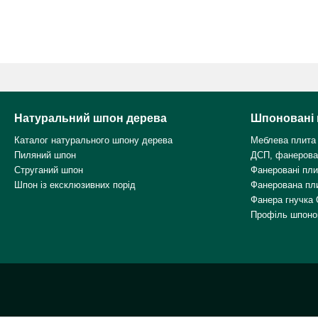
Натуральний шпон дерева
Шпоновані 
Каталог натурального шпону дерева
Меблева плита
Пиляний шпон
ДСП, фанерова
Струганий шпон
Фанеровані пл
Шпон із ексклюзивних порід
Фанерована пл
Фанера гнучка 
Профіль шпоно