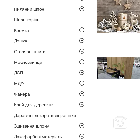
Пиляний шпон
Шпон корінь
Кромка
Дошка
Столярні плити
Меблевий щит
ДСП
МДФ
Фанера
Клей для деревини
Дерев'яні декоративні решітки
Зшивання шпону
Лакофарбові матеріали