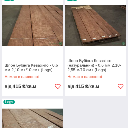
Деревина Бубінга Кеванзинго класифікується за
двома типами: перший
–
з чіткими смугами,
другий
–
поммеле. Останній тип в даний час
вважається дуже цінним. Матеріал оброблений
методом стругання називається Бубінга,
лущений матеріал називається Кеванзинго
(відрізняється іншим малюнком).
Шпон Бубінга Кеванзинго володіє високою
естетичністю і використовується при
Шпон Бубінга Кевазінго
Шпон Бубінга Кевазінго - 0,6
(натуральний) - 0,6 мм 2,10-
виготовленні музичних інструментів, луків, рукоятей
мм 2,10 м+/10 см+ (Logs)
2,55 м/10 см+ (Logs)
ножів і докладів зброї. А також при столярних і меблевих
Немає в наявності
Немає в наявності
роботах.
415
415
від
₴/кв.м
від
₴/кв.м
Logs