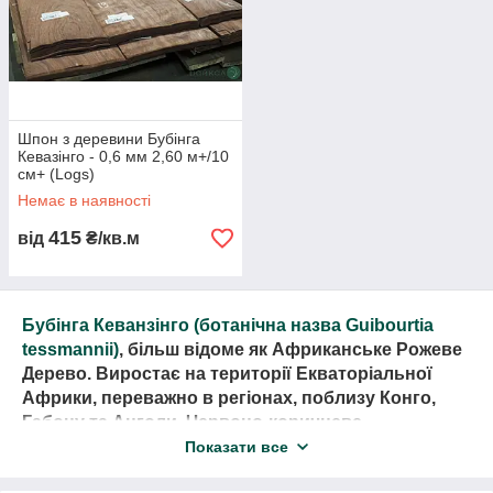
Шпон з деревини Бубінга
Кевазінго - 0,6 мм 2,60 м+/10
см+ (Logs)
Немає в наявності
415
від
₴/кв.м
Компанія
«Байкал – шпон в Україні»
пропонує широкий
Бубінга Кеванзінго (ботанічна назва Guibourtia
вибір струганого шпону з доставкою по всій Україні.
Весь
tessmannii)
, більш відоме як Африканське Рожеве
асортимент, актуальні ціни, наявність, деталізацію і т. д.
Дерево. Виростає на території Екваторіальної
ви можете подивитися, скачати наш
прайс-лист
!
Африки, переважно в регіонах, поблизу Конго,
Габону та Анголи. Червоно-коричневе
забарвлення вже робить деревину унікальною, а з
Показати все
урахуванням ясно помітних однорічних кілець,