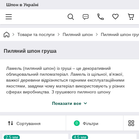
Шпон в Україні
Товари та послуги
Пиляний шпон
Пиляний шпон гр
Пиляний шпон груша
Ламель (пиляний шпон) із груші – це декоративний
облицювальний пиломатеріал. Ламель із щільної, в'язкої,
важкої деревини відрізняється гарними експлуатаційними
якостями, завдяки чому матеріал використовують у різних
сферах виробництва. З грушевого пиляного шпону
створюють меблі, настінні та стельові панелі, двері,
Показати все
міжкімнатні перегородки, органайзери, декоративні вироби,
спортивний інвентар, елементи сходів.
Стабільний пиломатеріал із груші витримує механічне
Сортування
0
Фільтри
навантаження. Дерев'яна ламель піддається розпилу,
поліруванню, шліфуванню, склеюванню, фарбуванню,
лакуванню. Груша добре тонується, тому часто
2,5 мм
4,5 мм