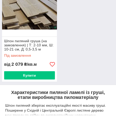
наявності. Можливий самовивіз або відправка замовлення
компаніями-перевізниками по Україні.
Пиляний шпон із груші відвантажується після повної
оплати.
Менеджери нададуть інформацію про точні розміри
пачок.
Шпон пиляний груша (на
замовлення) | Т: 2-10 мм, Ш:
10-21 см, Д: 0,5-3,5 м
Під замовлення
2 079
від
₴/кв.м
Купити
Характеристики пиляної ламелі із груші,
етапи виробництва пиломатеріалу
Шпон пиляний зберігає експлуатаційні якості масиву груші.
Поширене у Східній і Центральній Європі листяне дерево
має тверду та стійку до експлуатаційних навантажень