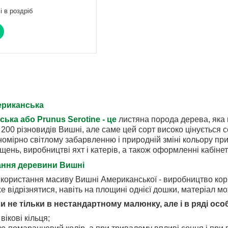
і в роздріб
риканська
ка або Prunus Serotine - це
листяна порода дерева, яка 
 200 різновидів Вишні, але саме цей сорт високо цінується
номірно світлому забарвленню і природній зміні кольору пр
ень, виробництві яхт і катерів, а також оформленні кабінет
ання деревини Вишні
ористання масиву Вишні Американської - виробництво корп
е відрізнятися, навіть на площині однієї дошки, матеріал м
и не тільки в нестандартному малюнку, але і в ряді ос
вікові кільця;