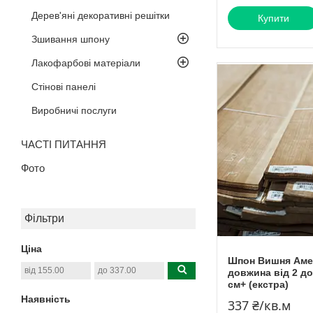
Дерев'яні декоративні решітки
Купити
Зшивання шпону
Лакофарбові матеріали
Стінові панелі
Виробничі послуги
ЧАСТІ ПИТАННЯ
Фото
Фільтри
Ціна
Шпон Вишня Амер
довжина від 2 до
см+ (екстра)
Наявність
337 ₴/кв.м