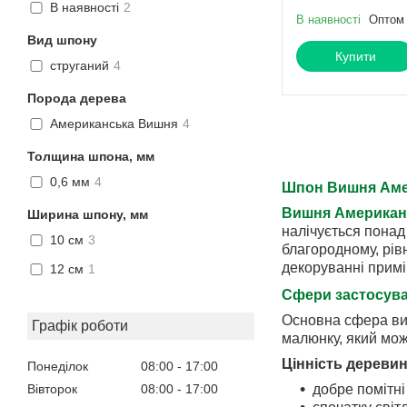
В наявності
2
В наявності
Оптом 
Вид шпону
Купити
струганий
4
Порода дерева
Американська Вишня
4
Толщина шпона, мм
0,6 мм
4
Шпон Вишня Аме
Вишня Американсь
Ширина шпону, мм
налічується понад
10 см
3
благородному, рів
декоруванні приміщ
12 см
1
Сфери застосув
Основна сфера вик
Графік роботи
малюнку, який мож
Цінність деревин
Понеділок
08:00
17:00
добре помітні 
Вівторок
08:00
17:00