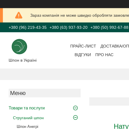
Зараз компанія не може швидко обробляти замовлен
+380 (96) 219-43-35
+380 (63) 937-93-20
+380 (50) 992-67-88
ПРАЙС-ЛИСТ
ДОСТАВКА/ОП
ВІДГУКИ
ПРО НАС
Шпон в Україні
Товари та послуги
Струганий шпон
Нату
Шпон Анегрі