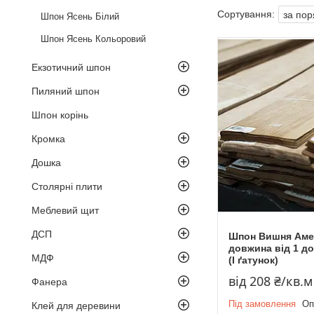
Шпон Ясень Білий
Шпон Ясень Кольоровий
Екзотичний шпон
Пиляний шпон
Шпон корінь
Кромка
Дошка
Столярні плити
Меблевий щит
ДСП
Шпон Вишня Амер
довжина від 1 до
МДФ
(I ґатунок)
від 208 ₴/кв.м
Фанера
Під замовлення
Оп
Клей для деревини