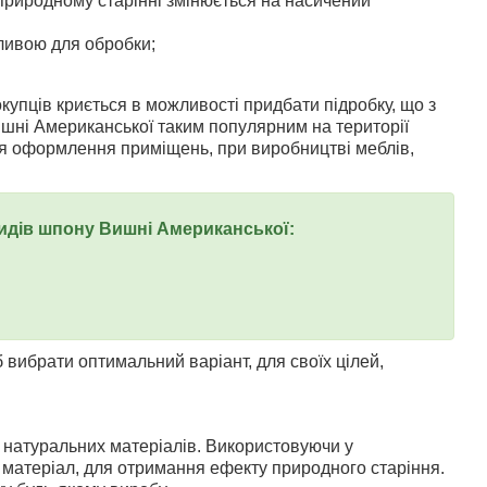
 природному старінні змінюється на насичений
ливою для обробки;
купців криється в можливості придбати підробку, що з
шні Американської таким популярним на території
ля оформлення приміщень, при виробництві меблів,
видів шпону Вишні Американської:
 вибрати оптимальний варіант, для своїх цілей,
.
з натуральних матеріалів. Використовуючи у
матеріал, для отримання ефекту природного старіння.