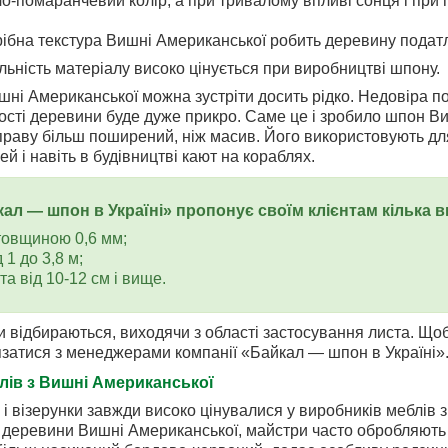
ло-помаранчевий колір, а при тривалому впливі сонця і при
рібна текстура Вишні Американської робить деревину подат
ільність матеріалу високо цінується при виробництві шпону.
ні Американської можна зустріти досить рідко. Недовіра по
сті деревини буде дуже прикро. Саме це і зробило шпон Ви
праву більш поширений, ніж масив. Його використовують д
й і навіть в будівництві кают на кораблях.
ал — шпон в Україні» пропонує своїм клієнтам кілька 
товщиною 0,6 мм;
 1 до 3,8 м;
а від 10-12 см і вище.
и відбираються, виходячи з області застосування листа. Щоб
затися з менеджерами компанії «Байкал — шпон в Україні»
лів з Вишні Американської
 і візерунки завжди високо цінувалися у виробників меблів 
деревини Вишні Американської, майстри часто обробляють 