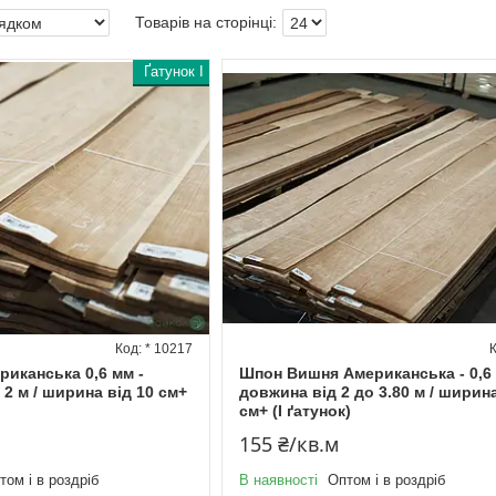
Ґатунок I
* 10217
иканська 0,6 мм -
Шпон Вишня Американська - 0,6 
 2 м / ширина від 10 см+
довжина від 2 до 3.80 м / ширина
см+ (I ґатунок)
155 ₴/кв.м
том і в роздріб
В наявності
Оптом і в роздріб