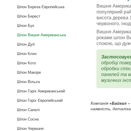
Вишня Американ
Шпон Береза Європейська
популярний рай
Шпон Берест
висота дерева 1
червоного, інод
Шпон Бук
Вишня Американ
Шпон Вишня Американська
роками шпон Виш
спокою, що дуж
Шпон Дуб
Шпон Клен
Застосовує
обробці пове
Шпон Кото
обробки стін
Шпон Макоре
панелей та в
музичних інс
Шпон Вільха
Шпон Горіх Американський
Шпон Горіх Європейський
Компанія
«Байкал –
наявність, деталіз
Шпон Сапелі
Шпон Сосна
Шпон Черешня