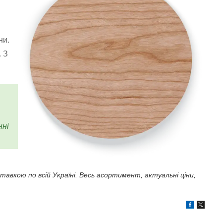
ни.
 З
нні
авкою по всій Україні. Весь асортимент, актуальні ціни,