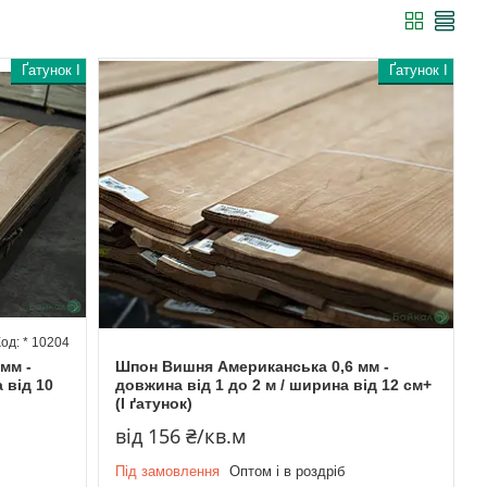
Ґатунок I
Ґатунок I
* 10204
мм -
Шпон Вишня Американська 0,6 мм -
 від 10
довжина від 1 до 2 м / ширина від 12 см+
(I ґатунок)
від 156 ₴/кв.м
Під замовлення
Оптом і в роздріб