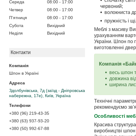
спочатку світ
Середа
08:00
17:00
червоний;
Четвер
08:00
17:00
волокниста д
Пʼятниця
08:00
17:00
пружність і щ
Субота
Вихідний
Меблі з
масиву Виш
Неділя
Вихідний
урахуванням варто
України. Шпон по 
виготовленні двере
Контакти
Компанія «Байк
весь шпон 
Шпон в Україні
довжина від
ширина лист
Здолбунівська, 7д (заїзд - Дніпровська
набережна, 17е), Київ, Україна
Технічні параметр
рекомендуємо зв'я
+380 (96) 219-43-35
Особливості меб
+380 (63) 937-93-20
Красива структура
+380 (50) 992-67-88
виробництві шпон 