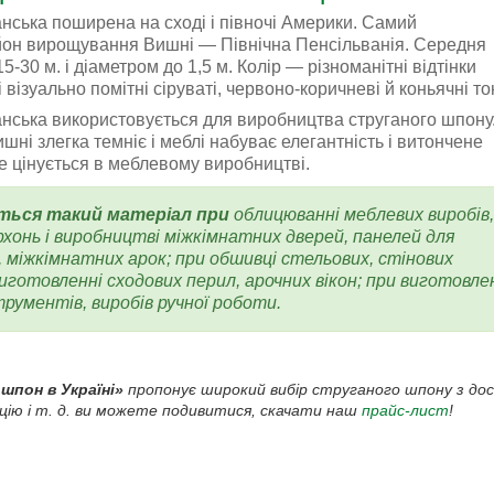
ська поширена на сході і півночі Америки. Самий
он вирощування Вишні — Північна Пенсільванія. Середня
5-30 м. і діаметром до 1,5 м. Колір — різноманітні відтінки
і візуально помітні сіруваті, червоно-коричневі й коньячні то
ська використовується для виробництва струганого шпону.
ні злегка темніє і меблі набуває елегантність і витончене
е цінується в меблевому виробництві.
ться такий матеріал при
облицюванні меблевих виробів,
рхонь і виробництві міжкімнатних дверей, панелей для
, міжкімнатних арок; при обшивці стельових, стінових
иготовленні сходових перил, арочних вікон; при виготовле
трументів, виробів ручної роботи.
 шпон в Україні»
пропонує широкий вибір струганого шпону з дост
ацію і т. д. ви можете подивитися, скачати наш
прайс-лист
!