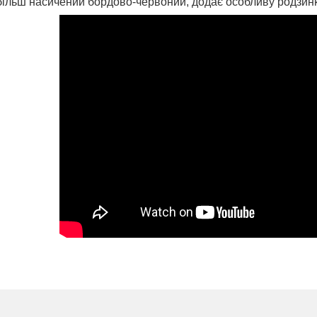
більш насичений бордово-червоний, додає особливу родзинк