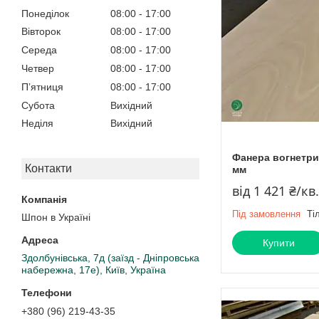
Понеділок
08:00
17:00
Вівторок
08:00
17:00
Середа
08:00
17:00
Четвер
08:00
17:00
Пʼятниця
08:00
17:00
Субота
Вихідний
Неділя
Вихідний
Фанера вогнетрив
Контакти
мм
від 1 421 ₴/кв
Під замовлення
Ті
Шпон в Україні
Купити
Здолбунівська, 7д (заїзд - Дніпровська
набережна, 17е), Київ, Україна
+380 (96) 219-43-35