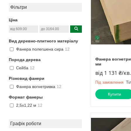
Фільтри
Ціна
Вид деревно-плитного матеріалу
Фанера полегшена сира
12
Фанера вогнетрив
Порода дерева
мм
Сейба
12
від 1 131 ₴/кв
Різновид фанери
Під замовлення
Ті
Фанера вогнетривка
12
Купити
Формат фанеры
2,5х1,22 м
12
Графік роботи