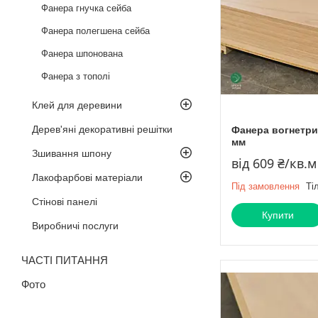
Фанера гнучка сейба
Фанера полегшена сейба
Фанера шпонована
Фанера з тополі
Клей для деревини
Дерев'яні декоративні решітки
Фанера вогнетрив
мм
Зшивання шпону
від 609 ₴/кв.м
Лакофарбові матеріали
Під замовлення
Ті
Стінові панелі
Купити
Виробничі послуги
ЧАСТІ ПИТАННЯ
Фото