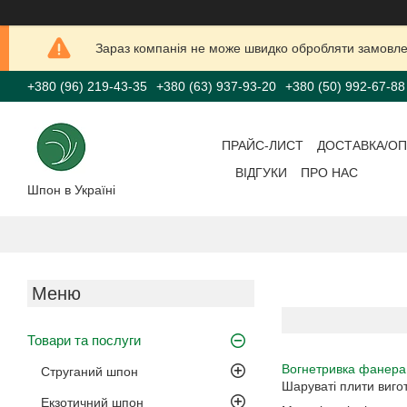
Зараз компанія не може швидко обробляти замовлен
+380 (96) 219-43-35
+380 (63) 937-93-20
+380 (50) 992-67-88
ПРАЙС-ЛИСТ
ДОСТАВКА/ОП
ВІДГУКИ
ПРО НАС
Шпон в Україні
Товари та послуги
Вогнетривка фанера
Струганий шпон
Шаруваті плити вигот
Екзотичний шпон