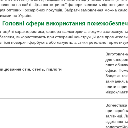
лення на сайті. Ціна вогнетривкої фанери залежить від товщини п
для оптових і роздрібних покупців. Забрати замовлення можна сам
иками по Україні.
Головні сфери використання пожежобезпеч
таційні характеристики, фанера важкогорюча з окуме застосовуєтьс
езпеки, використовують при створенні конструкцій для промислових 
ів, їхні поверхні фарбують або лакують, а стики ретельно герметиз
Виготовлену
для створен
плит обшива
ицювання стін, стель, підлоги
офіси. Пож
Завдяки так
займання, м
плити спри
мікроклімат
Вогнестійка
при виробни
залізниці. 
відрізняють
вологостійк