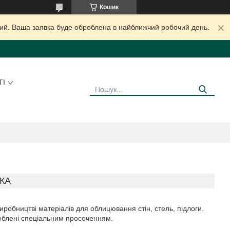
Кошик
дний. Ваша заявка буде оброблена в найближчий робочий день.
ТІ
КА
иробництві матеріалів для облицювання стін, стель, підлоги.
роблені спеціальним просоченням.