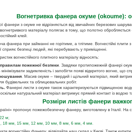
Вогнетривка фанера окуме (okoume): о
ої фанери з окуме не відрізняється від звичайних березових шаруват
ь вогнетривкого матеріалу полягає в тому, що полотно обробляєтьс
остійкий клей.
 фанера при займанні не горітиме, а тлітиме. Вогнестійкі плити з 
ї сприяє безпеці людей, які перебувають у приміщенні.
истик вогнестійкого плитного матеріалу відносять:
 правилам пожежної безпеки
. Завдяки протипожежній фанері окум
мінімізувати задимленість і запобігти появі відкритого вогню, що с
зношування
. Масив окуме – твердий і щільний матеріал, який витр
ля будівельних та облицювальних робіт.
ть.
Фанерні листи з окуме також характеризуються підвищеною водос
оскільки натуральний матеріал витримує прямий контакт із водою т
Розміри листів фанери важко
раїні» пропонує пожежобезпечну фанеру, виготовлену в Італії. На с
 22 м;
 18 мм, 15 мм, 12 мм, 10 мм, 8 мм, 6 мм, 4 мм.
ати вогнестійку фанеру, відвідайте наш склад у Києві. Також куп