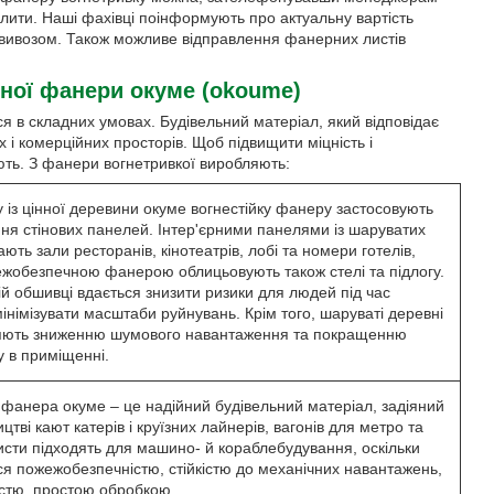
лити. Наші фахівці поінформують про актуальну вартість
овивозом. Також можливе відправлення фанерних листів
ної фанери окуме (okoume)
я в складних умовах. Будівельний матеріал, який відповідає
і комерційних просторів. Щоб підвищити міцність і
ують. З фанери вогнетривкої виробляють:
 із цінної деревини окуме вогнестійку фанеру застосовують
ня стінових панелей. Інтер'єрними панелями із шаруватих
ють зали ресторанів, кінотеатрів, лобі та номери готелів,
ежобезпечною фанерою облицьовують також стелі та підлогу.
ій обшивці вдається знизити ризики для людей під час
інімізувати масштаби руйнувань. Крім того, шаруваті деревні
яють зниженню шумового навантаження та покращенню
у в приміщенні.
 фанера окуме – це надійний будівельний матеріал, задіяний
цтві кают катерів і круїзних лайнерів, вагонів для метро та
Листи підходять для машино- й кораблебудування, оскільки
ся пожежобезпечністю, стійкістю до механічних навантажень,
істю, простою обробкою.