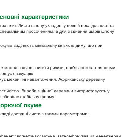
сновні характеристики
их плит. Листи шпону укладені у певній послідовності та
я спеціальним просоченням, а для з'єднання шарів шпону
окуме виділяють мінімальну кількість диму, що при
е можна значно знизити ризики, пов'язані із загоряннями.
прощує евакуацію.
имує механічні навантаження. Африканську деревину
тійкістю. Вироби з цінної деревини використовують у
а зберігає стабільну форму.
горючої окуме
кладі доступні листи з такими параметрами:
ити фанеру вогнетривку можна, зателефонувавши менеджерам