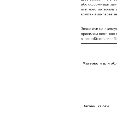
або оформивши замов
плитного матеріалу 
компаніями-перевізн
Зважаючи на експлуа
правилам пожежної б
зносостійкість вироб
Матеріали для обл
Вагони, каюти