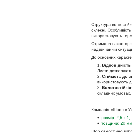
Структура вогнестійк
склеєні. Особливіст
використовують терм
Отримана важкогорюча
надзвичайній ситуаці
До основних характер
Відповідність
Листи дозволяють 
Стійкість до 
використовують д
Вологостійкіс
складних умовах, 
Компанія «Шпон в Ук
розмір: 2,5 х 1,
товщина: 20 мм,
Щоб самостійно вибр