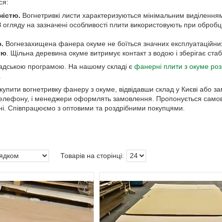
ся:
ністю.
Вогнетривкі листи характеризуються мінімальним виділенням
 З огляду на зазначені особливості плити використовують при обро
.
Вогнезахищена фанера окуме не боїться значних експлуатаційни
тю
. Щільна деревина окуме витримує контакт з водою і зберігає ст
адською програмою. На нашому складі є
фанерні плити з окуме роз
.
 купити вогнетривку фанеру з окуме, відвідавши склад у Києві або 
лефону, і менеджери оформлять замовлення. Пропонується самовив
ні. Співпрацюємо з оптовими та роздрібними покупцями.