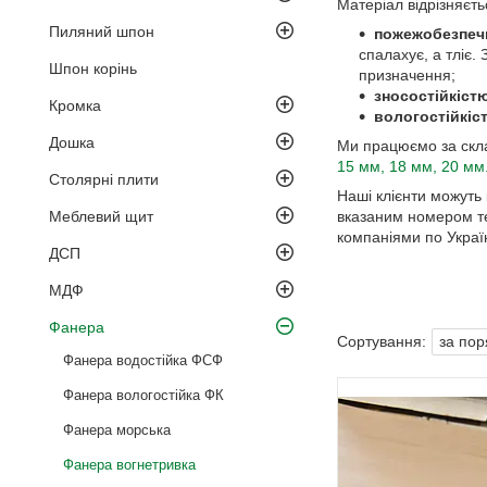
Матеріал відрізняєть
Пиляний шпон
пожежобезпеч
спалахує, а тліє.
Шпон корінь
призначення;
зносостійкістю
Кромка
вологостійкіс
Дошка
Ми працюємо за скл
15 мм, 18 мм, 20 мм
Столярні плити
Наші клієнти можуть
Меблевий щит
вказаним номером те
компаніями по Украї
ДСП
МДФ
Фанера
Фанера водостійка ФСФ
Фанера вологостійка ФК
Фанера морська
Фанера вогнетривка