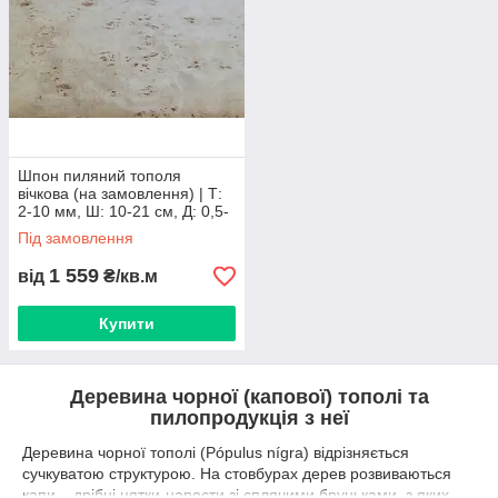
Варіанти доставки: самовивіз зі складу, відправка по Україні
транспортними компаніями.
Пиляний шпон із тополі вічкової відвантажується після
повної оплати.
Розміри пачок ламелі уточнить менеджер.
Шпон пиляний тополя
вічкова (на замовлення) | Т:
2-10 мм, Ш: 10-21 см, Д: 0,5-
3,5 м
Під замовлення
1 559
від
₴/кв.м
Купити
Деревина чорної (капової) тополі та
пилопродукція з неї
Деревина чорної тополі (Pópulus nígra) відрізняється
сучкуватою структурою. На стовбурах дерев розвиваються
капи – дрібні цятки-нарости зі сплячими бруньками, з яких