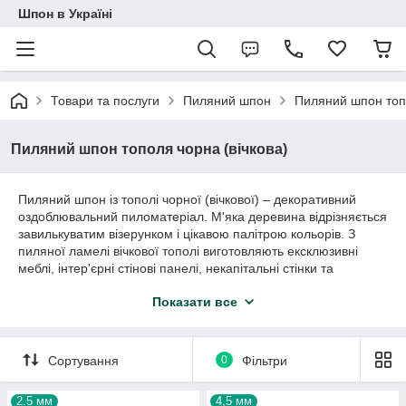
Шпон в Україні
Товари та послуги
Пиляний шпон
Пиляний шпон топо
Пиляний шпон тополя чорна (вічкова)
Пиляний шпон із тополі чорної (вічкової) – декоративний
оздоблювальний пиломатеріал. М'яка деревина відрізняється
завилькуватим візерунком і цікавою палітрою кольорів. З
пиляної ламелі вічкової тополі виготовляють ексклюзивні
меблі, інтер'єрні стінові панелі, некапітальні стінки та
перегородки, колекційний декор, рекламну продукцію.
Показати все
Пиляний шпон із чорної тополі:
розміри, ціни, як купити
Сортування
0
Фільтри
На складі представлена ​​дерев'яна ламель із тополі з такими
характеристиками:
2.5 мм
4,5 мм
довжина від 0,5 до 3 м;