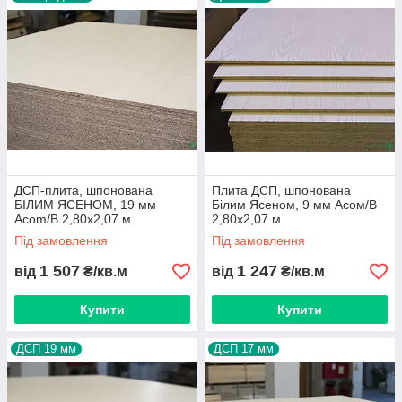
ДСП плита шпонована Ясень
Білий
ДСП плита шпонированнная з двох сторін
струганим шпоном
Ясеня Білого
. Плита ДСП
ДСП-плита, шпонована
Плита ДСП, шпонована
чудово підходить для оздоблювальних робіт в
БІЛИМ ЯСЕНОМ, 19 мм
Білим Ясеном, 9 мм Асом/B
житлових і офісних приміщеннях.
Аcom/B 2,80х2,07 м
2,80х2,07 м
Під замовлення
Під замовлення
Застосовується при виготовленні
різноманітних меблевих конструкцій, таких
1 507
1 247
від
₴/кв.м
від
₴/кв.м
як:
каркас ліжка, комод, шафа-купе, кухонна
стільниця, кухня, письмовий стіл і т. д.
Купити
Купити
Вироби з ДСП плити фанерованих шпоною
Ясеня Білого мають естетичний зовнішній
ДСП 19 мм
ДСП 17 мм
вигляд і відмінні експлуатаційні характеристики.
Це забезпечує високу популярність матеріалу у
виробників меблів і кінцевих споживачів.