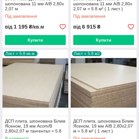
шопонована 11 мм А/B 2,80х
шопонована 11 мм А/B 2,80х
2,07 м
2,07 м = 5.8 м² ( 1 лист )
Під замовлення
Під замовлення
1 195
6 915
від
₴/кв.м
від
₴
Купити
Купити
Лист = 5.8 кв.м.
Лист = 5.8 м2
ДСП плита, шпонована Білим
ДСП плита, шпонована Білим
Ясеном, 19 мм Аcom/B
Ясеном, 19 мм А/B 2,80х2,07
2,80х2,07 м тангентал = 5.8
м = 5.8 м² ( 1 лист )
м² ( 1 лист )
В наявності
Під замовлення