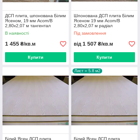
ДСП плита, шпонована Білим
Шпонована ДСП плита Білим
Ясеном, 19 мм Аcom/B
Ясеном 19 мм Аcom/B
2,80х2,07 м тангентал
2,80х2,07 м радіал
В наявності
Під замовлення
1 455
1 507
₴/кв.м
від
₴/кв.м
Купити
Купити
Лист = 5.8 м2
Білий Ясен ДСП плита
Білий Ясен ДСП плита