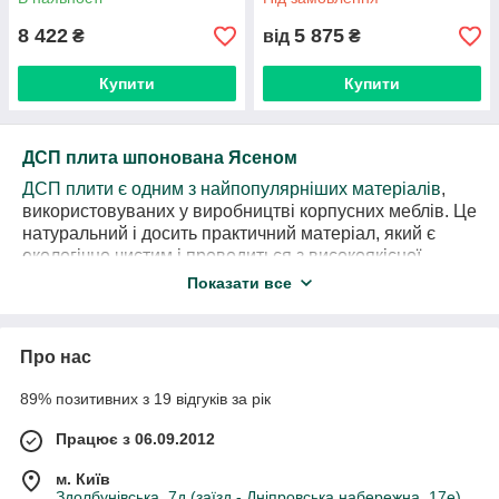
8 422
5 875
₴
від
₴
Купити
Купити
ДСП плита шпонована Ясеном
ДСП плити є одним з найпопулярніших матеріалів
,
використовуваних у виробництві корпусних меблів. Це
натуральний і досить практичний матеріал, який є
екологічно чистим і проводиться з високоякісної
тріски, із застосуванням клейової основи.
Показати все
Шпонована ДСП плита Ясеном поєднала в собі
практичність і чудовий зовнішній вигляд натурального
дерева, зі збереженням його структури та кольору.
Про нас
89% позитивних з 19 відгуків за рік
Як виробляють ДСП
Високоякісна ДСП плита, яка реалізується компанією
Працює з 06.09.2012
«Байкал - шпон в Україні» проводиться з
м. Київ
використанням різних типів деревних частинок.
Здолбунівська, 7д (заїзд - Дніпровська набережна, 17е),