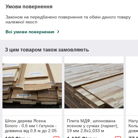
Умови повернення
Законом не передбачено повернення та обмін даного товару
належної якості
Всі умови повернення
З цим товаром також замовляють
Шпон дерева Ясена
Плита МДФ, шпонована
Нат
Білого - 0,6 мм I ґатунок -
ясеном у сучках (паркет),
Коль
довжина від 0,8 м до 2.05
19 мм 2,8х1,033 м
довж
м / ширина від 12 см+
/ ши