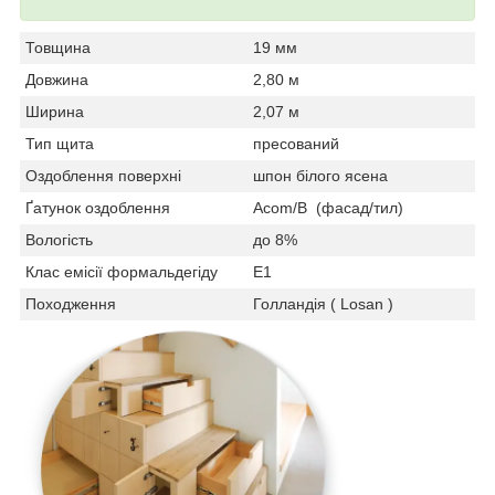
Товщина
19 мм
Довжина
2,80 м
Ширина
2,07 м
Тип щита
пресований
Оздоблення поверхні
шпон білого ясена
Ґатунок оздоблення
Аcom/B (фасад/тил)
Вологість
до 8%
Клас емісії формальдегіду
Е1
Походження
Голландія ( Losan )