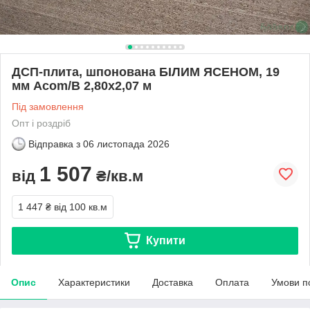
ДСП-плита, шпонована БІЛИМ ЯСЕНОМ, 19
мм Аcom/B 2,80х2,07 м
Під замовлення
Опт і роздріб
Відправка з
06 листопада 2026
1 507
від
₴/кв.м
1 447 ₴
від 100 кв.м
Купити
Опис
Характеристики
Доставка
Оплата
Умови п