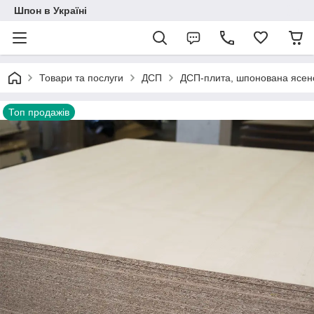
Шпон в Україні
Товари та послуги
ДСП
ДСП-плита, шпонована ясен
Топ продажів