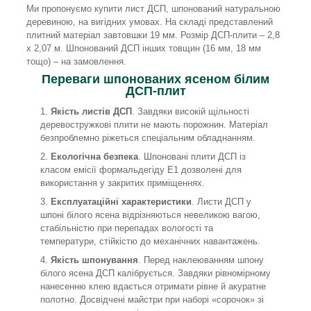
Ми пропонуємо купити лист ДСП, шпонований натуральною
деревиною, на вигідних умовах. На складі представлений
плитний матеріал завтовшки 19 мм. Розмір ДСП-плити – 2,8
х 2,07 м. Шпонований ДСП інших товщин (16 мм, 18 мм
тощо) – на замовлення.
Переваги шпонованих ясеном білим
ДСП-плит
Якість листів ДСП
. Завдяки високій щільності
деревостружкові плити не мають порожнин. Матеріал
безпроблемно ріжеться спеціальним обладнанням.
Екологічна безпека
. Шпоновані плити ДСП із
класом емісії формальдегіду Е1 дозволені для
використання у закритих приміщеннях.
Експлуатаційні характеристики
. Листи ДСП у
шпоні білого ясена відрізняються невеликою вагою,
стабільністю при перепадах вологості та
температури, стійкістю до механічних навантажень.
Якість шпонування
. Перед наклеюванням шпону
білого ясена ДСП калібрується. Завдяки рівномірному
нанесенню клею вдається отримати рівне й акуратне
полотно. Досвідчені майстри при наборі «сорочок» зі