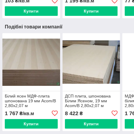
103
1 195
77
₴/кв.м
₴/кв.м
₴
ґату
Купити
Купити
Подібні товари компанії
Білий ясен МДФ-плита
ДСП плита, шпонована
МДФ
шпонована 19 мм Аcom/B
Білим Ясеном, 19 мм
біли
2,80х2,07 м
Аcom/B 2,80х2,07 м
2,80
тангентал = 5.8 м² ( 1 лист
1 767
8 422
1 7
₴/кв.м
₴
)
Купити
Купити