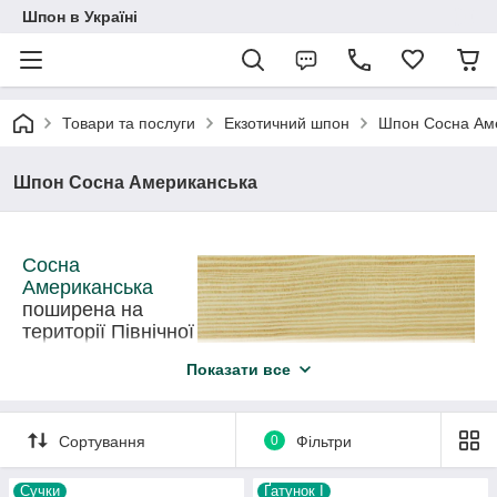
Шпон в Україні
Товари та послуги
Екзотичний шпон
Шпон Сосна Ам
Шпон Сосна Американська
Сосна
Американська
поширена на
території Північної
і Центральної
Показати все
Америки і по всій
території Європи.
Сортування
0
Фільтри
Висота дерева
досягає 35 - 75 м,
Сучки
Ґатунок I