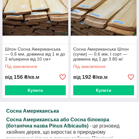
Компанія
«Байкал – шпон в Україні»
пропонує широкий
вибір струганого шпону з доставкою по всій Україні.
Весь асортимент, актуальні ціни, наявність, деталізацію і
т. д. ви можете подивитися, скачати наш
прайс-лист
!
Шпон Сосна Американська
Сосна Американська Шпон
— 0,6 мм, довжина від 1 м до
(сучки) — 0,6 мм, I сорт —
2 м/ширина від 10 см+
довжина від 2 до 3.80 м/
(строганий)
ширина від 10 см+
Під замовлення
Під замовлення
156
192
від
₴/кв.м
від
₴/кв.м
Купити
Купити
Сосна Американська
Сосна Американська або Сосна білокора
(ботанічна назва Pinus Albicaulis)
- це різновид
хвойних дерев, що виростає в природному
середовищі тільки в певних районах Північної