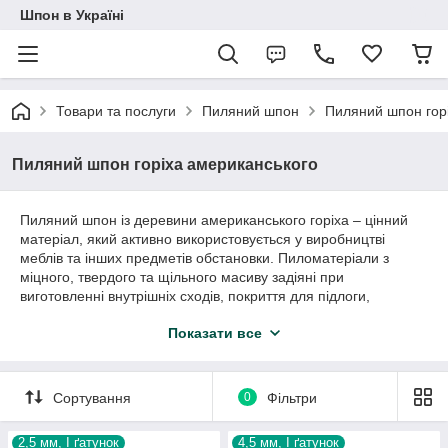
Шпон в Україні
Товари та послуги
Пиляний шпон
Пиляний шпон гор
Пиляний шпон горіха американського
Пиляний шпон із деревини американського горіха – цінний
матеріал, який активно використовується у виробництві
меблів та інших предметів обстановки. Пиломатеріали з
міцного, твердого та щільного масиву задіяні при
виготовленні внутрішніх сходів, покриття для підлоги,
інтер'єрних настінних панелей, ексклюзивних меблевих
Показати все
гарнітурів, колекційних предметів декору. Ламель з чорного
горіха відрізняється насиченою темною палітрою кольорів і
виразним деревним візерунком, проста в роботі.
Сортування
0
Фільтри
У нашому каталозі представлена ​​пиляна ламель 1 ґатунку.
Листи деревини однорідні за забарвленням, не мають
дефектів, тому оптимально підходять для оздоблення
2,5 мм, І ґатунок
4,5 мм, І ґатунок