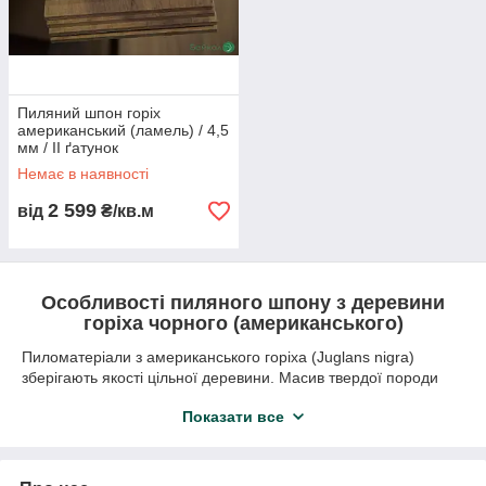
Пиляний шпон горіх
американський (ламель) / 4,5
мм / ІІ ґатунок
Немає в наявності
2 599
від
₴/кв.м
Особливості пиляного шпону з деревини
горіха чорного (американського)
Пиломатеріали з американського горіха (Juglans nigra)
зберігають якості цільної деревини. Масив твердої породи
простий у столярній обробці. Чорний горіх безпроблемно
Показати все
розпилюється, склеюється, полірується, фрезерується,
шліфується, тонується, лакується. Серед назв листяного
дерева можна зустріти такі, як східний чорний горіх,
американський чорний горіх. Природний ареал рослини