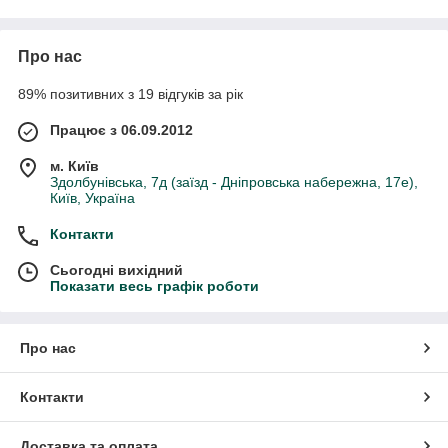
компаніями
. Забрати кромку з берези зі складу можна
самовивозом. Можливе відправлення по Україні
компаніями-перевізниками.
Про нас
89% позитивних з 19 відгуків за рік
Працює з 06.09.2012
м. Київ
Здолбунівська, 7д (заїзд - Дніпровська набережна, 17е),
Київ, Україна
Контакти
Сьогодні вихідний
Показати весь графік роботи
Про нас
Контакти
Меблева крайка – це
тонка смуга, за допомогою якої
закривають край плити
ДСП
,
фанери
або
МДФ
. Стрічка може
Доставка та оплата