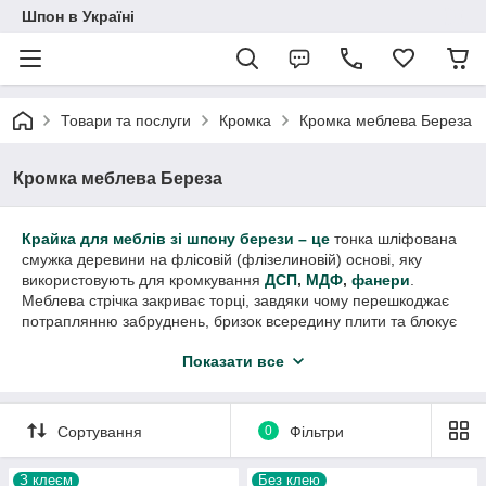
Шпон в Україні
Товари та послуги
Кромка
Кромка меблева Береза
Кромка меблева Береза
Крайка для меблів зі шпону берези – це
тонка шліфована
смужка деревини на флісовій (флізелиновій) основі, яку
використовують для кромкування
ДСП
,
МДФ
,
фанери
.
Меблева стрічка закриває торці, завдяки чому перешкоджає
потраплянню забруднень, бризок всередину плити та блокує
виділення залишкових випарів сполучних смол. Крім того,
Показати все
торцевий кант робить використання меблів зручнішим.
Закромковані краї стільниць, фасадів, полиць зводять
нанівець ймовірність появи затяжок на одязі, подряпин.
Натуральна меблева кромка з берези:
Сортування
0
Фільтри
розміри
З клеєм
Без клею