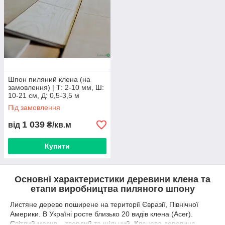
Мінімальна партія – від 10 кв.м. Обсяг замовлення, яке
беремо в роботу, залежить від товщини та породи. Орієнтовні
терміни виготовлення – 10 робочих днів. Про вартість
пиломатеріалів на замовлення та способи оплати розкажуть
менеджери.
Ми пропонуємо купити ламель клена зі складу із
самовивозом. Відправляємо по Україні транспортними
компаніями, зручними для замовника.
Шпон пиляний клена (на
замовлення) | Т: 2-10 мм, Ш:
10-21 см, Д: 0,5-3,5 м
Пиляна ламель із клена відвантажується після 100%
Під замовлення
оплати.
Точні розміри пачок надасть менеджер за запитом.
1 039
від
₴/кв.м
Купити
Основні характеристики деревини клена та
етапи виробництва пиляного шпону
Листяне дерево поширене на території Євразії, Північної
Америки. В Україні росте близько 20 видів клена (Acer).
Світлий масив – твердий та щільний. Кленова деревина