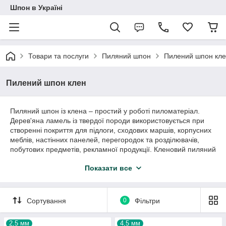
Шпон в Україні
Товари та послуги
Пиляний шпон
Пилений шпон кл
Пилений шпон клен
Пиляний шпон із клена – простий у роботі пиломатеріал.
Дерев'яна ламель із твердої породи використовується при
створенні покриття для підлоги, сходових маршів, корпусних
меблів, настінних панелей, перегородок та розділювачів,
побутових предметів, рекламної продукції. Кленовий пиляний
шпон зносостійкий, щільний, естетичний. Натуральний
Показати все
матеріал полірують, тонують, лакують.
Ми пропонуємо пиляну ламель клена 1 ґатунку.
Пилопродукція використовується для обробки лицьових
Сортування
0
Фільтри
поверхонь, оскільки однорідна за забарвленням і не має
дефектів.
2,5 мм
Пиляний шпон (ламель) клена: розміри,
4,5 мм