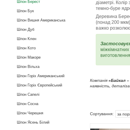
Шпон Берест
діаметрі. Колір
темно-буре ядр
Шпон Бук
Деревина Берес
Шпон Вишня Американська
(понад 200 мкм)
важко розколюєт
Шпон Дуб
Шпон Клен
Застосовує
Шпон Кото
міжкімнатних 
виготовлення 
Шпон Макоре
Шпон Вільха
Шпон Горіх Американський
Компанія
«Байкал –
Шпон Горіх Європейський
наявність, деталіз
Шпон Сапелі
Шпон Сосна
Шпон Черешня
Шпон Ясень Білий