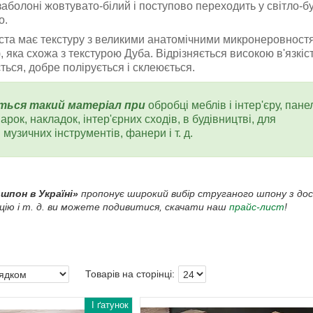
 заболоні жовтувато-білий і поступово переходить у світло-б
о.
та має текстуру з великими анатомічними микронеровност
, яка схожа з текстурою Дуба. Відрізняється високою в'язкіст
ься, добре полірується і склеюється.
ться такий матеріал при
обробці меблів і інтер'єру, пане
арок, накладок, інтер'єрних сходів, в будівництві, для
музичних інструментів, фанери і т. д.
 шпон в Україні»
пропонує широкий вибір струганого шпону з дост
ацію і т. д. ви можете подивитися, скачати наш
прайс-лист
!
I ґатунок