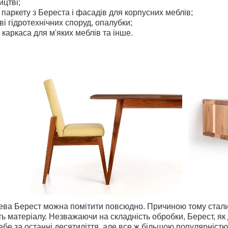
ицтві;
паркету з Береста і фасадів для корпусних меблів;
ві гідротехнічних споруд, опалубки;
 каркаса для м'яких меблів та інше.
ва Берест можна помітити повсюдно. Причиною тому стали ч
сть матеріалу. Незважаючи на складність обробки, Берест, я
бе за останні десятиліття, але все ж більшою популярніст