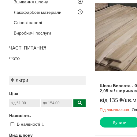
Зшивання шпону
Лакофарбові матеріали
Стінові панелі
Виробничі послуги
ЧАСТІ ПИТАННЯ
Фото
Фільтри
Шпон Береста - 0
2,05 м / ширина ві
Ціна
від 135 ₴/кв.м
Під замовлення
Оп
Наявність
Купити
В наявності
1
Вид шпону