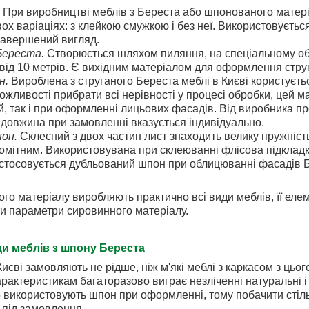
При виробництві меблів з Береста або шпонованого матері
ох варіаціях: з клейкою смужкою і без неї. Використовуєть
завершений вигляд.
Береста.
Створюється шляхом пиляння, на спеціальному об
від 10 метрів. Є вихідним матеріалом для оформлення стру
н.
Вироблена з струганого Береста меблі в Києві користуєт
 можливості прибрати всі нерівності у процесі обробки, цей 
й, так і при оформленні лицьових фасадів. Від виробника 
і довжина при замовленні вказується індивідуально.
он.
Склеєний з двох частин лист знаходить велику пружність 
мітним. Використовувана при склеюванні флісова підкладка
тосовується дубльований шпон при облицюванні фасадів Бер
ого матеріалу виробляють практично всі види меблів, її елем
и параметри сировинного матеріалу.
и меблів з шпону Береста
Києві замовляють не рідше, ніж м'які меблі з каркасом з цьог
арактеристикам багаторазово виграє незліченні натуральні 
 використовують шпон при оформленні, тому побачити стіль
 під замовлення.