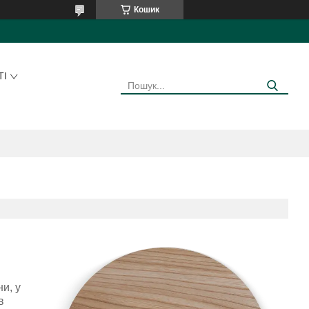
Кошик
ТІ
и, у
в