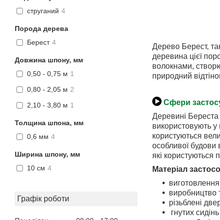
струганий
4
Порода дерева
Берест
4
Дерево Берест, так
деревина цієї поро
Довжина шпону, мм
волокнами, створю
0,50 - 0,75 м
1
природний відтіно
0,80 - 2,05 м
2
Сфери застос
2,10 - 3,80 м
1
Деревині Береста 
Толщина шпона, мм
використовують у 
користуються велич
0,6 мм
4
особливої будови 
Ширина шпону, мм
які користуються п
10 см
4
Матеріал застос
виготовлення
виробництво т
Графік роботи
різьблені две
гнутих сидінь 