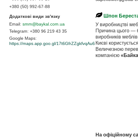
+380 (50) 992-67-88
Шпон Береста
smm@baykal.com.ua
У виробництві меб
Причина цього — б
+380 96 219 43 35
виробників меблів
Google Maps
Києві користуєтьс
https://maps.app.goo.gl/17t6GfrZZgkfvqAu6
Величезною перев
компанією
«Байка
На офіційному са