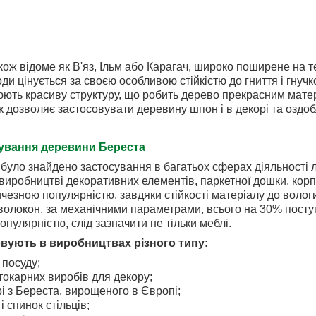
ож відоме як В'яз, Ільм або Карагач, широко поширене на те
ди цінується за своєю особливою стійкістю до гниття і гнучк
ють красиву структуру, що робить дерево прекрасним матер
к дозволяє застосовувати деревину шпон і в декорі та оздо
ування деревини Береста
було знайдено застосування в багатьох сферах діяльності 
виробництві декоративних елементів, паркетної дошки, корпу
езною популярністю, завдяки стійкості матеріалу до вологи 
волокон, за механічними параметрами, всього на 30% посту
опулярністю, слід зазначити не тільки меблі.
овують в виробництвах різного типу:
 посуду;
окарних виробів для декору;
рі з Береста, вирощеного в Європі;
і спинок стільців;