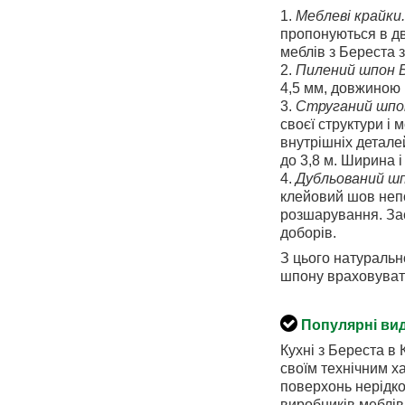
1.
Меблеві крайки.
пропонуються в дв
меблів з Береста 
2.
Пилений шпон 
4,5 мм, довжиною 
3.
Струганий шпо
своєї структури і
внутрішніх детале
до 3,8 м. Ширина 
4.
Дубльований шп
клейовий шов непо
розшарування. Зас
доборів.
З цього натуральн
шпону враховуват
Популярні вид
Кухні з Береста в 
своїм технічним х
поверхонь нерідко
виробників меблів