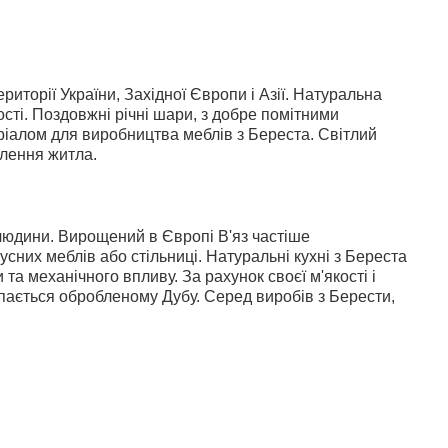
риторії України, Західної Європи і Азії. Натуральна
ості. Поздовжні річні шари, з добре помітними
іалом для виробництва меблів з Береста. Світлий
блення житла.
людини. Вирощений в Європі В'яз частіше
сних меблів або стільниці. Натуральні кухні з Береста
та механічного впливу. За рахунок своєї м'якості і
пається обробленому Дубу. Серед виробів з Берести,