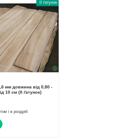
II ґатунок
,6 мм довжина від 0,80 -
д 10 см (II ґатунок)
том і в роздріб