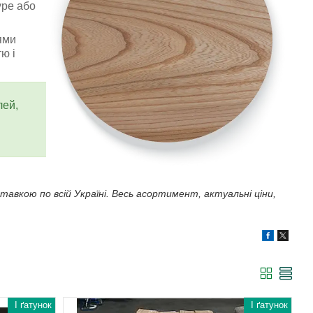
уре або
ями
ю і
лей,
авкою по всій Україні. Весь асортимент, актуальні ціни,
I ґатунок
I ґатунок