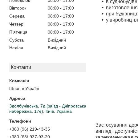
Понеділок
08:00
17:00
в суднобудівн
виготовлення 
Вівторок
08:00
17:00
при будівницт
Середа
08:00
17:00
у виробництві
Четвер
08:00
17:00
Пʼятниця
08:00
17:00
Субота
Вихідний
Неділя
Вихідний
Контакти
Шпон в Україні
Здолбунівська, 7д (заїзд - Дніпровська
набережна, 17е), Київ, Україна
Застосування дере
+380 (96) 219-43-35
вигляд і доступні
+380 (63) 937-93-20
зарекомендував се