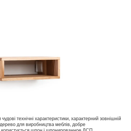
удові технічні характеристики, характерний зовнішній
к дерево для виробництва меблів, добре
ю користується шпон і шпонированное ДСП.