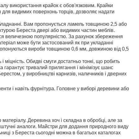
алу використання крайок є обов'язковим. Крайки
ся для видимих поверхонь торців, дозволяє надати
ладнанні. Вам пропонується ламель товщиною 2,5 або
ктурою Береста двері або видимих частин меблів.
ься величезною популярністю. За рахунок збереження
матеріал може бути застосований як при укладанні
пропонуються вироби товщиною 0,6 мм, довжиною від 0,5
і міцність. Обидві смуги достатньо тонкі, що робить
 гарантує тривалий прилягання і мінімізує шанс
естом, у виробництві карнизів, наличників і дверних
енти і навіть фурнітура. Головне у виборі деревини або
о матеріалу. Деревина хоч і складна в обробці, але за
і штучні аналоги. Майстри для додання природного виду
ниці з Береста сьогодні можна в багатьох каталогах