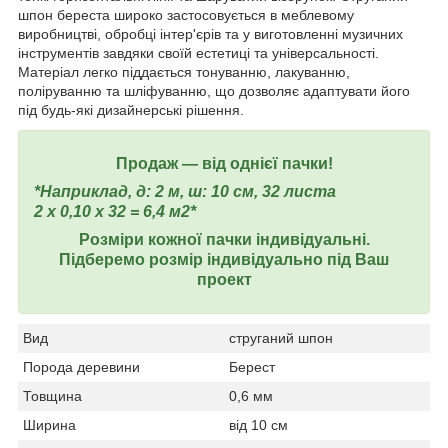
шпон береста широко застосовується в меблевому
виробництві, обробці інтер'єрів та у виготовленні музичних
інструментів завдяки своїй естетиці та універсальності.
Матеріал легко піддається тонуванню, лакуванню,
поліруванню та шліфуванню, що дозволяє адаптувати його
під будь-які дизайнерські рішення.
Продаж ― від однієї пачки!
*Наприклад, д: 2 м, ш: 10 см, 32 листа
2 х 0,10 х 32 = 6,4 м2*
Розміри кожної пачки індивідуальні.
Підберемо розмір індивідуально під Ваш
проект
Вид
струганий шпон
Порода деревини
Берест
Товщина
0,6 мм
Ширина
від 10 см