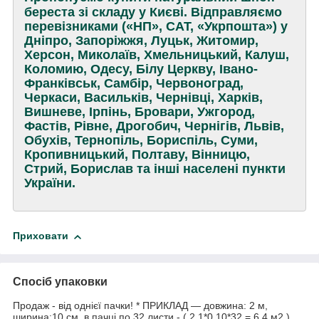
береста зі складу у Києві. Відправляємо
перевізниками («НП», САТ, «Укрпошта») у
Дніпро, Запоріжжя, Луцьк, Житомир,
Херсон, Миколаїв, Хмельницький, Калуш,
Коломию, Одесу, Білу Церкву, Івано-
Франківськ, Самбір, Червоноград,
Черкаси, Васильків, Чернівці, Харків,
Вишневе, Ірпінь, Бровари, Ужгород,
Фастів, Рівне, Дрогобич, Чернігів, Львів,
Обухів, Тернопіль, Бориспіль, Суми,
Кропивницький, Полтаву, Вінницю,
Стрий, Борислав та інші населені пункти
України.
Приховати
Спосіб упаковки
Продаж - від однієї пачки! * ПРИКЛАД — довжина: 2 м,
ширина:10 см, в пачці по 32 листи - ( 2,1*0,10*32 = 6,4 м2 )