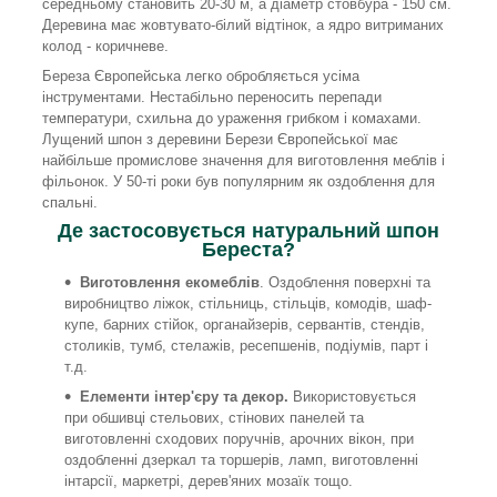
середньому становить 20-30 м, а діаметр стовбура - 150 см.
Деревина має жовтувато-білий відтінок, а ядро витриманих
колод - коричневе.
Береза Європейська легко обробляється усіма
інструментами. Нестабільно переносить перепади
температури, схильна до ураження грибком і комахами.
Лущений шпон з деревини Берези Європейської має
найбільше промислове значення для виготовлення меблів і
фільонок. У 50-ті роки був популярним як оздоблення для
спальні.
Де застосовується натуральний шпон
Береста?
Виготовлення екомеблів
. Оздоблення поверхні та
виробництво ліжок, стільниць, стільців, комодів, шаф-
купе, барних стійок, органайзерів, сервантів, стендів,
столиків, тумб, стелажів, ресепшенів, подіумів, парт і
т.д.
Елементи інтер'єру та декор.
Використовується
при обшивці стельових, стінових панелей та
виготовленні сходових поручнів, арочних вікон, при
оздобленні дзеркал та торшерів, ламп, виготовленні
інтарсії, маркетрі, дерев'яних мозаїк тощо.