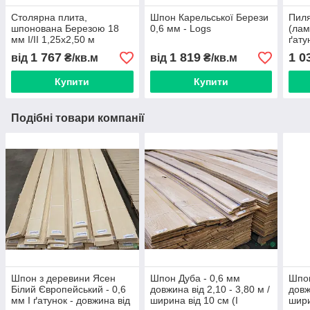
Столярна плита,
Шпон Карельської Берези
Пил
шпонована Березою 18
0,6 мм - Logs
(лам
мм I/II 1,25х2,50 м
ґату
1 767
1 819
1 0
від
₴/кв.м
від
₴/кв.м
Купити
Купити
Подібні товари компанії
Шпон з деревини Ясен
Шпон Дуба - 0,6 мм
Шпон
Білий Європейський - 0,6
довжина від 2,10 - 3,80 м /
довж
мм I ґатунок - довжина від
ширина від 10 см (I
шири