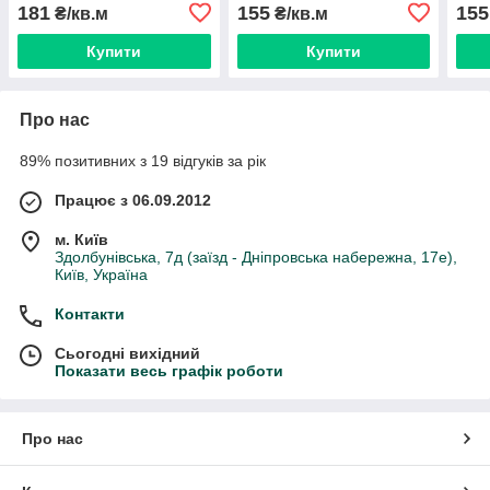
2,1 до 3.80 м / ширина від
ґатунок)
ґату
181
155
155
₴/кв.м
₴/кв.м
10 см+
Купити
Купити
Про нас
89% позитивних з 19 відгуків за рік
Працює з 06.09.2012
м. Київ
Здолбунівська, 7д (заїзд - Дніпровська набережна, 17е),
Київ, Україна
Контакти
Сьогодні вихідний
Показати весь графік роботи
Про нас