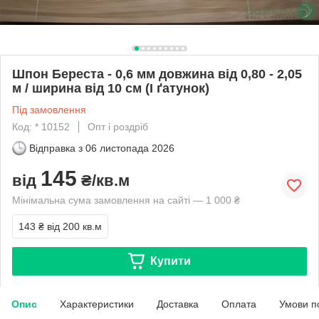
Шпон Береста - 0,6 мм довжина від 0,80 - 2,05
м / ширина від 10 см (I ґатунок)
Під замовлення
Код: * 10152
Опт і роздріб
Відправка з
06 листопада 2026
145
від
₴/кв.м
Мінімальна сума замовлення на сайті — 1 000 ₴
143 ₴
від 200 кв.м
Купити
Опис
Характеристики
Доставка
Оплата
Умови п