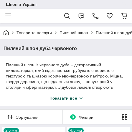
Шпон в Україні
Товари та послуги
Пиляний шпон
Пиляний шпон дуб
Пиляний шпон дуба червоного
Пиляний шпон із червоного дуба – декоративний
пиломатеріал, який відрізняється грубуватою пористою
текстурою та цікавою коричнево-червоною палітрою. Міцна,
тверда деревина, що піддається згину, – популярний у
столярній сфері матеріал. З дубової ламелі створюють
корпусні меблі, стільниці, елементи сходів, перегородки,
Показати все
ширми, стінові панелі, шкатулки, органайзери, світильники,
годинники та інші вироби.
Пиляна ламель дуба червоного:
Сортування
0
Фільтри
розміри, ціна, наявність
Завдяки складській програмі можна купити пиломатеріали на
2,5 мм
4,5 мм