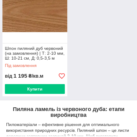
транспортними компаніями.
Пиляний шпон (ламель) з червоного дуба
відвантажується після повної оплати.
Розміри пачок надасть менеджер за запитом.
Шпон пиляний дуб червоний
(на замовлення) | Т: 2-10 мм,
Ш: 10-21 см, Д: 0,5-3,5 м
Під замовлення
1 195
від
₴/кв.м
Купити
Пиляна ламель із червоного дуба: етапи
виробництва
Пиломатеріали – ефективне рішення для оптимального
використання природних ресурсів. Пиляний шпон – це листи
деревини завтовшки зазвичай 2-10 мм. Щоб виготовити