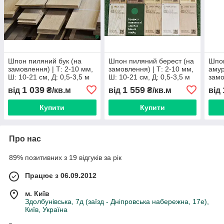
Шпон пиляний бук (на
Шпон пиляний берест (на
Шпо
замовлення) | Т: 2-10 мм,
замовлення) | Т: 2-10 мм,
амур
Ш: 10-21 см, Д: 0,5-3,5 м
Ш: 10-21 см, Д: 0,5-3,5 м
замо
Ш: 1
1 039
1 559
від
₴/кв.м
від
₴/кв.м
від
Купити
Купити
Про нас
89% позитивних з 19 відгуків за рік
Працює з 06.09.2012
м. Київ
Здолбунівська, 7д (заїзд - Дніпровська набережна, 17е),
Київ, Україна