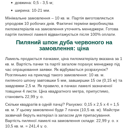
довжина: 0,5 - 3,5 м;
ширина: 10-21 мм.
Мінімальне замовлення – 10 кв. м. Партія виготовляється
упродовж 10 робочих днів. Фактичні терміни виробництва
пиломатеріалів на замовлення уточнять менеджери. Готова
партія пиляної ламелі відвантажується після 100% оплати.
Пиляний шпон дуба червоного на
замовлення: ціна
Ламель продається пачками, ціна пиломатеріалу вказана за 1
кв. м. Вартість пачки та партії загалом порахує менеджер під
час опрацювання заявки. Як відбувається розрахунок?
Розгляньмо на прикладі такого замовлення: 10 кв. м.
пиляного шпону завтовшки 5 мм, завширшки 15 см (0,15 м) та
завдовжки 2,5 м. Як правило, в пачках ламелі зазначеної
товщини 4 листи. Ціна квадратного метра, припустимо,
становить 22,99 у. о.
Скільки квадратів в одній пачці? Рахуємо: 0,15 х 2,5 х 4 = 1,5
кв. м. У цьому замовленні буде 7 пачок (10,5 кв. м). Майстри
зазвичай беруть матеріал із запасом для припасування.
Вартість пиляної ламелі на замовлення складе: 22,99 у. о. х
10,5 кв. м. = 241,4 у. о.