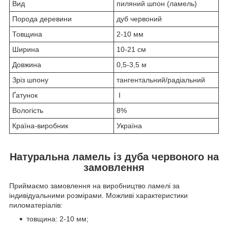
Вид
пиляний шпон (ламель)
Порода деревини
дуб червоний
Товщина
2-10 мм
Ширина
10-21 см
Довжина
0,5-3,5 м
Зріз шпону
тангентальний/радіальний
Ґатунок
I
Вологість
8%
Країна-виробник
Україна
Натуральна ламель із дуба червоного на
замовлення
Приймаємо замовлення на виробництво ламелі за
індивідуальними розмірами. Можливі характеристики
пиломатеріалів:
товщина: 2-10 мм;