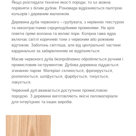
Якщо розглядати технічні якості породи, то ъх можна
порівняти з білим дубом. Різновиди відрізняються палітрою
кольорів і деревним малюнком.
Деревина дуба червоного – грубувата, з нерівною текстурою
та неконтрастними серцеподібними променями. На зрізі
помітні прямі волокна та великі пори. Колірна гама ядра
включає світлі коричневі тони з червоним або рожевим
відтінком. Заболонь світліша, але від центральної частини
кардинально за забарвленням не відрізняється.
Масив червоного дуба безпроблемно обробляється ручним і
промисловим інструментом. Дубова деревина піддається
згинанню паром. Матеріал склеюється, фрезерується,
розпилюється, шліфується, фарбується, тонується,
лакується.
Червоний дуб вважається доступною промисловою
породою. З деревини виготовляють якісні пиломатеріали
для інтер'єрних та інших виробів.