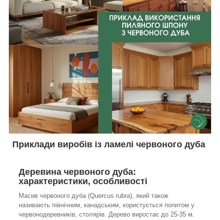
Приклади виробів із ламелі червоного дуба
Деревина червоного дуба:
характеристики, особливості
Масив червоного дуба (Quercus rubra), який також
називають північним, канадським, користується попитом у
червонодеревників, столярів. Дерево виростає до 25-35 м.