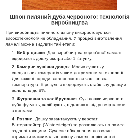
Шпон пиляний дуба червоного: технологія
виробництва
При виробництві пиляного шпону використовується
високотехнологічне обладнання. У процесі виготовлення
ламелі можна виділити такі етапи:
Вибір дошки
. Для виробництва дерев'яної ламелі
відбирають дошку екстра або 1 ґатунку.
Камерне сушіння дощок
. Масив сушать у
спеціальних камерах із чітким дотриманням технології.
Для кожної породи встановлюється час і певна
температура. В результаті одержують стабільну дошку з
вологістю до 8%.
Фугування та калібрування
. Сухі дошки червоного
дуба фугують, калібрують, підганяють під розмір касети
з пилками.
Розпил
. Дошку завантажують у верстат
Вінтерштайгер (Wintersteiger) та розпилюють на ламелі
заданої товщини. Сучасне обладнання дозволяє
отримати максимально якісну ламель порівняно зі