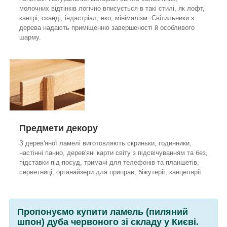
молочних відтінків логічно вписується в такі стилі, як лофт,
кантрі, сканді, індастріал, еко, мінімалізм. Світильники з
дерева надають приміщенню завершеності й особливого
шарму.
Предмети декору
З дерев'яної ламелі виготовляють скриньки, годинники,
настінні панно, дерев'яні карти світу з підсвічуванням та без,
підставки під посуд, тримачі для телефонів та планшетів,
серветниці, органайзери для приправ, біжутерії, канцелярії.
Пропонуємо купити ламель (пиляний
шпон) дуба червоного зі складу у Києві.