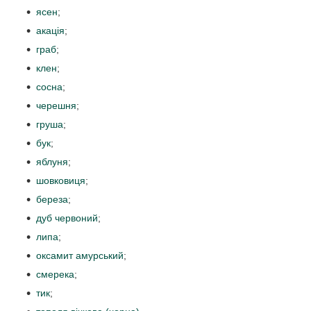
ясен
;
акація
;
граб
;
клен
;
сосна
;
черешня
;
груша
;
бук
;
яблуня
;
шовковиця
;
береза
;
дуб червоний
;
липа
;
оксамит амурський
;
смерека
;
тик
;