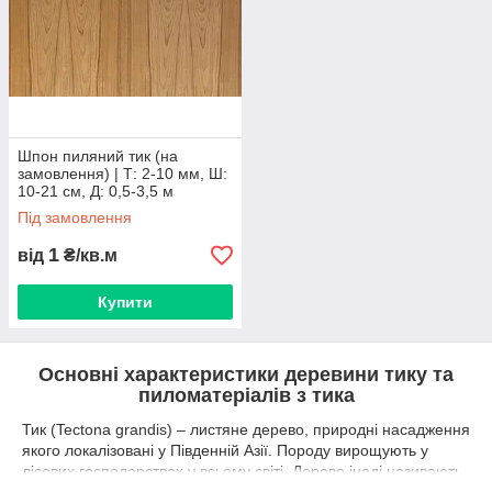
Відвантаження пиляного шпону тика виконується після
100% оплати.
Точні розміри пачок ламелі надасть менеджер.
Шпон пиляний тик (на
замовлення) | Т: 2-10 мм, Ш:
10-21 см, Д: 0,5-3,5 м
Під замовлення
1
від
₴/кв.м
Купити
Основні характеристики деревини тику та
пиломатеріалів з тика
Тик (Tectona grandis) – листяне дерево, природні насадження
якого локалізовані у Південній Азії. Породу вирощують у
лісових господарствах у всьому світі. Дерево іноді називають
бірманським тиком. Таке уточнення використовується для