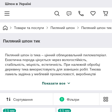
Шпон в Україні
Товари та послуги
Пиляний шпон
Пиляний шпон тик
Пиляний шпон тик
Пиляний шпон із тика – цінний облицювальний пиломатеріал.
Екзотична порода цінується через вологостійкість,
стабільність, міцність, естетичність. При належній обробці
деревину тика використовують для зовнішніх робіт. Тикова
ламель задіяна у меблевій промисловості, виробництві
оздоблювальних матеріалів, декору, побутових виробів.
Показати все
Пиляний шпон із тику: ціна, розміри,
наявність на складі
Сортування
0
Фільтри
Ми спеціалізуємося на матеріалах з деревини вже понад 20
років та допомогли реалізувати сотні дизайн-проєктів.
Пропонуємо столярам, ​​дизайнерам, крафтовим виробникам
2,5 мм
4.5 мм