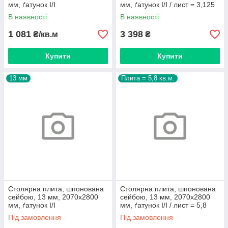
мм, ґатунок I/I
мм, ґатунок I/I / лист = 3,125
кв.м.
В наявності
В наявності
1 081
3 398
₴/кв.м
₴
Купити
Купити
13 мм
Плита = 5,8 кв.м.
Столярна плита, шпонована
Столярна плита, шпонована
сейбою, 13 мм, 2070х2800
сейбою, 13 мм, 2070х2800
мм, ґатунок I/I
мм, ґатунок I/I / лист = 5,8
кв.м.
Під замовлення
Під замовлення