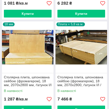
1 081
6 282
₴/кв.м
₴
Купити
Купити
18 мм
Плита = 5,8 кв.м.
Столярна плита, шпонована
Столярна плита, шпонована
сейбою (фромагером), 18
сейбою (фромагером), 18
мм, 2070х2800 мм, ґатунок I/I
мм, 2070х2800, ґатунок I/I /
лист = 5,8 кв.м.
В наявності
В наявності
1 287
7 466
₴/кв.м
₴