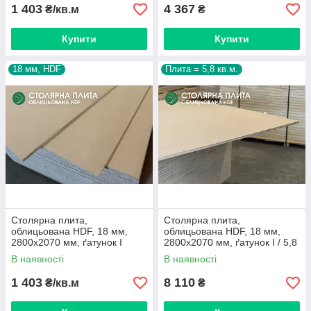
1 403
4 367
₴/кв.м
₴
Купити
Купити
18 мм, HDF
Плита = 5,8 кв.м.
Столярна плита,
Столярна плита,
облицьована HDF, 18 мм,
облицьована HDF, 18 мм,
2800х2070 мм, ґатунок I
2800х2070 мм, ґатунок I / 5,8
кв.м.
В наявності
В наявності
1 403
8 110
₴/кв.м
₴