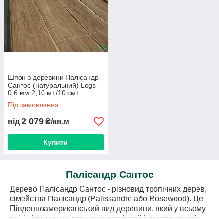
Шпон з деревини Палісандр
Сантос (натуральний) Logs -
0,6 мм 2,10 м+/10 см+
Під замовлення
2 079
від
₴/кв.м
Купити
Палісандр Сантос
Дерево Палісандр Сантос - різновид тропічних дерев,
сімейства Палісандр (Palissandre або Rosewood). Це
Південноамериканський вид деревини, який у всьому
світі ділиться на два типи: технічний і декоративний.