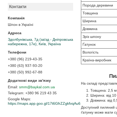
Порода деревини
Контакти
Товщина
Ширина
Шпон в Україні
Довжина
Зріз шпону
Здолбунівська, 7д (заїзд - Дніпровська
набережна, 17е), Київ, Україна
Ґатунок
Вологість
+380 (96) 219-43-35
Країна-виробник
+380 (63) 937-93-20
+380 (50) 992-67-88
Пи
На складі представл
smm@baykal.com.ua
Товщина: 2,5 м
+380 96 219 43 35
Ширина: від 10
Google Maps
Довжина: від 0,
https://maps.app.goo.gl/17t6GfrZZgkfvqAu6
Доступний пиляний шп
ґатунку може мати с