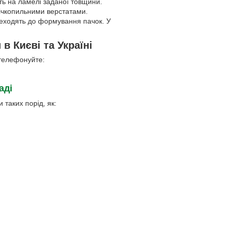
ть на ламелі заданої товщини.
ічкопильними верстатами.
ереходять до формування пачок. У
в Києві та Україні
 телефонуйте:
аді
таких порід, як: