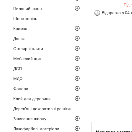
Під 
Пиляний шпон
Відправка з 04
Шпон корінь
Кромка
Дошка
Столярні плити
Меблевий щит
ДСП
МДФ
Фанера
Клей для деревини
Дерев'яні декоративні решітки
Зшивання шпону
Лакофарбові матеріали