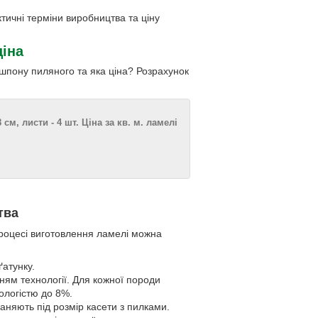
тичні терміни виробництва та ціну
ціна
і шпону пиляного та яка ціна? Розрахунок
м, листи - 4 шт. Ціна за кв. м. ламелі
тва
роцесі виготовлення ламелі можна
ґатунку.
ням технології. Для кожної породи
ологістю до 8%.
ганяють під розмір касети з пилками.