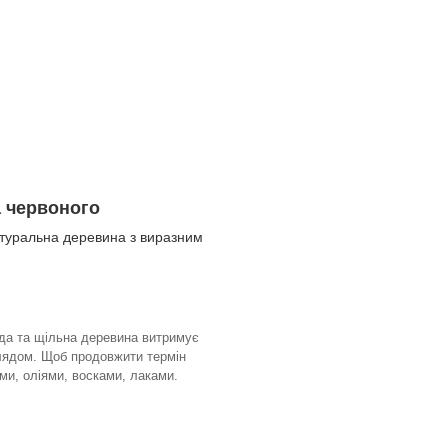
а червоного
атуральна деревина з виразним
да та щільна деревина витримує
глядом. Щоб продовжити термін
ми, оліями, восками, лаками.