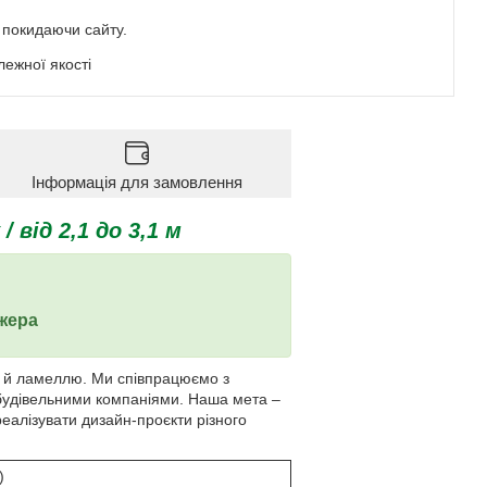
е покидаючи сайту.
ежної якості
Інформація для замовлення
 від 2,1 до 3,1 м
жера
а й ламеллю. Ми співпрацюємо з
будівельними компаніями. Наша мета –
еалізувати дизайн-проєкти різного
)