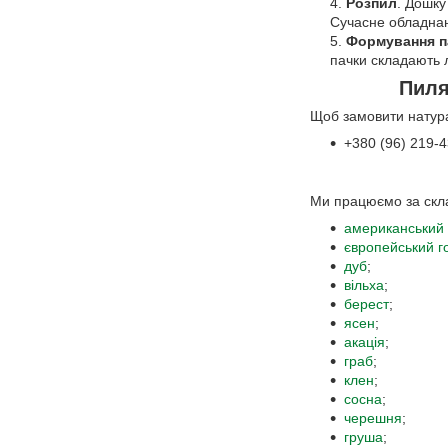
Розпил
. Дошку
Сучасне обладнан
Формування п
пачки складають л
Пиля
Щоб замовити натура
+380 (96) 219-4
Ми працюємо за скла
американський 
європейський г
дуб
;
вільха
;
берест
;
ясен
;
акація
;
граб
;
клен
;
сосна
;
черешня
;
груша
;