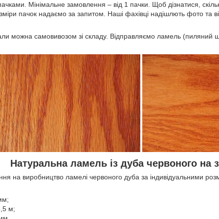
чками. Мінімальне замовлення – від 1 пачки. Щоб дізнатися, скільки
зміри пачок надаємо за запитом. Наші фахівці надішлють фото та ві
ли можна самовивозом зі складу. Відправляємо ламель (пиляний ш
Натуральна ламель із дуба червоного на 
я на виробництво ламелі червоного дуба за індивідуальними роз
мм;
,5 м;
мм.