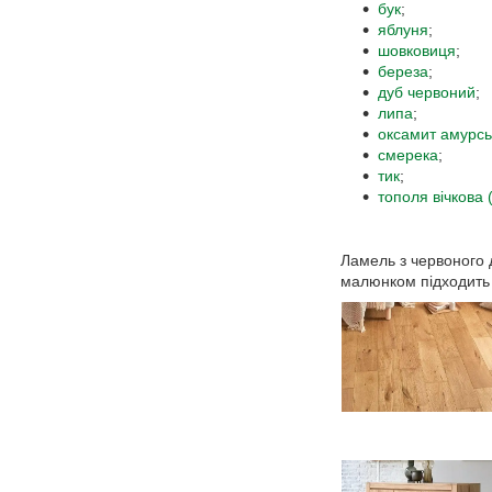
бук
;
яблуня
;
шовковиця
;
береза
;
дуб червоний
;
липа
;
оксамит амурсь
смерека
;
тик
;
тополя вічкова 
Ламель з червоного 
малюнком підходить 