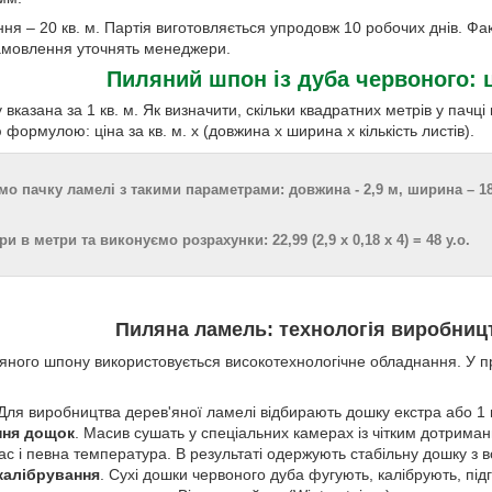
я – 20 кв. м. Партія виготовляється упродовж 10 робочих днів. Фак
амовлення уточнять менеджери.
Пиляний шпон із дуба червоного: 
вказана за 1 кв. м. Як визначити, скільки квадратних метрів у пачц
 формулою: ціна за кв. м. х (довжина x ширина x кількість листів).
о пачку ламелі з такими параметрами: довжина - 2,9 м, ширина – 18 с
 в метри та виконуємо розрахунки: 22,99 (2,9 х 0,18 х 4) = 48 у.о.
Пиляна ламель: технологія виробниц
яного шпону використовується високотехнологічне обладнання. У п
 Для виробництва дерев'яної ламелі відбирають дошку екстра або 1 
ння дощок
. Масив сушать у спеціальних камерах із чітким дотриман
с і певна температура. В результаті одержують стабільну дошку з в
калібрування
. Сухі дошки червоного дуба фугують, калібрують, під