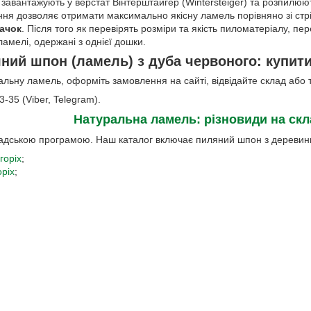
 завантажують у верстат Вінтерштайгер (Wintersteiger) та розпилюю
ня дозволяє отримати максимально якісну ламель порівняно зі стр
ачок
. Після того як перевірять розміри та якість пиломатеріалу, п
амелі, одержані з однієї дошки.
ний шпон (ламель) з дуба червоного: купити 
льну ламель, оформіть замовлення на сайті, відвідайте склад або
3-35 (Viber, Telegram).
Натуральна ламель: різновиди на скл
дською програмою. Наш каталог включає пиляний шпон з деревини 
горіх
;
оріх
;