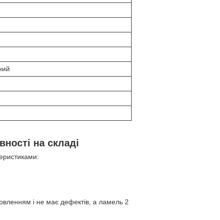
ний
вності на складі
теристиками:
арвленням і не має дефектів, а ламель 2