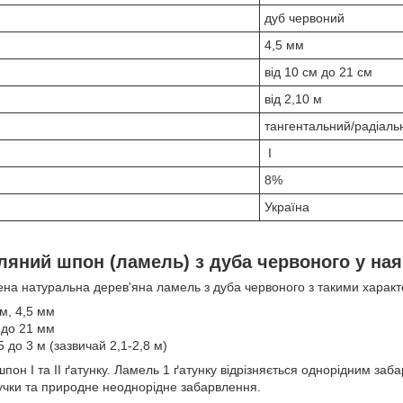
дуб червоний
4,5 мм
від 10 см до 21 см
від 2,10 м
тангентальний/радіаль
I
8%
Україна
ляний шпон (ламель) з дуба червоного у ная
ена ​​натуральна дерев'яна ламель з дуба червоного з такими харак
м, 4,5 мм
 до 21 мм
5 до 3 м (зазвичай 2,1-2,8 м)
он I та II ґатунку. Ламель 1 ґатунку відрізняється однорідним заб
учки та природне неоднорідне забарвлення.