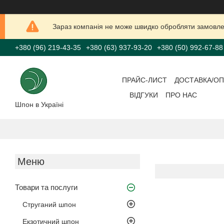
Зараз компанія не може швидко обробляти замовлен
+380 (96) 219-43-35
+380 (63) 937-93-20
+380 (50) 992-67-88
ПРАЙС-ЛИСТ
ДОСТАВКА/ОП
ВІДГУКИ
ПРО НАС
Шпон в Україні
Товари та послуги
Струганий шпон
Екзотичний шпон