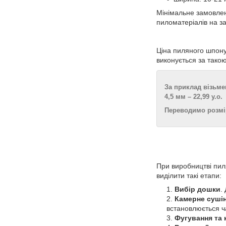
Мінімальне замовленн
пиломатеріалів на з
Ціна пиляного шпону 
виконується за такою
За приклад візьмем
4,5 мм – 22,99 у.о.
Переводимо розміри
При виробництві пил
виділити такі етапи:
Вибір дошки
.
Камерне суші
встановлюється ча
Фугування та 