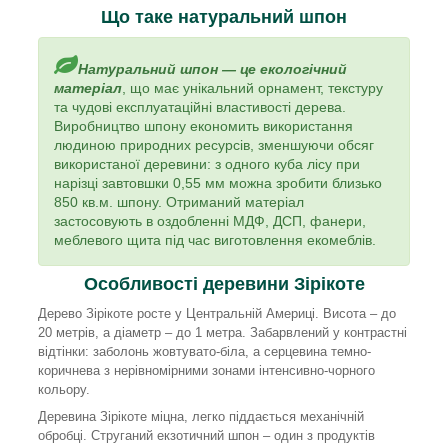
Що таке натуральний шпон
Натуральний шпон — це екологічний
матеріал
, що має унікальний орнамент, текстуру
та чудові експлуатаційні властивості дерева.
Виробництво шпону економить використання
людиною природних ресурсів, зменшуючи обсяг
використаної деревини: з одного куба лісу при
нарізці завтовшки 0,55 мм можна зробити близько
850 кв.м. шпону. Отриманий матеріал
застосовують в оздобленні МДФ, ДСП, фанери,
меблевого щита під час виготовлення екомеблів.
Особливості деревини Зірікоте
Дерево Зірікоте росте у Центральній Америці. Висота – до
20 метрів, а діаметр – до 1 метра. Забарвлений у контрастні
відтінки: заболонь жовтувато-біла, а серцевина темно-
коричнева з нерівномірними зонами інтенсивно-чорного
кольору.
Деревина Зірікоте міцна, легко піддається механічній
обробці. Струганий екзотичний шпон – один з продуктів