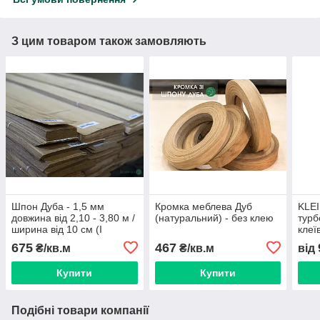
З цим товаром також замовляють
Шпон Дуба - 1,5 мм
Кромка меблева Дуб
KLEI
довжина від 2,10 - 3,80 м /
(натуральний) - без клею
турб
ширина від 10 см (I
клеї
ґатунок)
303.
675
467
₴/кв.м
₴/кв.м
від
Купити
Купити
Подібні товари компанії