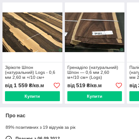
Зірікоте Шпон
Гренаділо (натуральний)
Палі
(натуральний) Logs - 0,6
Шпон — 0,6 мм 2,60
(нат
мм 2,60 м +/10 см+
м+/10 см+ (Logs)
мм 2
1 559
519
від
₴/кв.м
від
₴/кв.м
від
Купити
Купити
Про нас
89% позитивних з 19 відгуків за рік
Працює з 06.09.2012