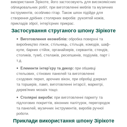
використання Зірікоте, його застосовують для високоякісних
облицювальних робіт, при виготовленні меблів та музичних
інструментів, особливо гітар. Також шпон підійде для
створення дрібних столярних виробів: рукоятей ножів,
прикладів зброї, інтер'єрних прикрас.
Застосування струганого шпону Зірікоте
Виготовлення екомеблів:
обробка поверхні та
виробництво ліжок, стільниць, стільців, комодів, шаф-
купе, барних стійок, органайзерів, сервантів, стендів,
столиків, тумб, стелажів, ресепшенів, подіумів, парт і
т.д.
Елементи інтер'єру та декор:
при обшивці
стельових, стінових панелей та виготовленні
сходових перил, арочних вікон, при обробці дзеркал
та торшерів, ламп, виготовленні інтарсії, маркетрі,
дерев'яних мозаїк тощо.
Столярні вироби:
при виготовленні паркету та
підлогових покриттів, віконних палітурок, перегородок
та панелей, музичних інструментів, виробів ручної
роботи.
Приклади використання шпону Зірікоте