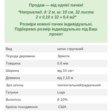
Продаж ― від однієї пачки!
*Наприклад, д: 2 м, ш: 10 см, 32 листа
2 х 0,10 х 32 = 6,4 м2*
Розміри кожної пачки індивідуальні.
Підберемо розмір індивідуально під Ваш
проект
Вид
шпон струганий
Порода деревини
Зірікоте
Товщина
0,6 мм
Ширина
від 10 см+
Довжина
від 2,10 м
Зріз шпону
тангентальний/радіальний
Ґатунок
Logs
Вологість
8-10%
Країна походження
США