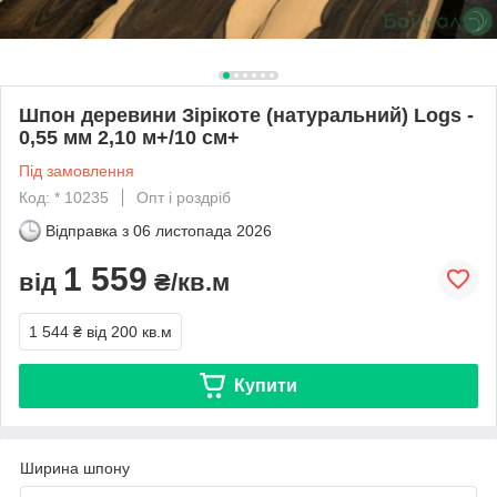
Шпон деревини Зірікоте (натуральний) Logs -
0,55 мм 2,10 м+/10 см+
Під замовлення
Код: * 10235
Опт і роздріб
Відправка з
06 листопада 2026
1 559
від
₴/кв.м
1 544 ₴
від 200 кв.м
Купити
Ширина шпону