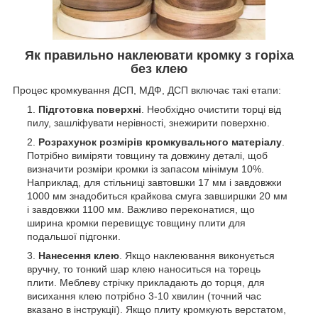
Як правильно наклеювати кромку з горіха
без клею
Процес кромкування ДСП, МДФ, ДСП включає такі етапи:
Підготовка поверхні
. Необхідно очистити торці від
пилу, зашліфувати нерівності, знежирити поверхню.
Розрахунок розмірів кромкувального матеріалу
.
Потрібно виміряти товщину та довжину деталі, щоб
визначити розміри кромки із запасом мінімум 10%.
Наприклад, для стільниці завтовшки 17 мм і завдовжки
1000 мм знадобиться крайкова смуга завширшки 20 мм
і завдовжки 1100 мм. Важливо переконатися, що
ширина кромки перевищує товщину плити для
подальшої підгонки.
Нанесення клею
. Якщо наклеювання виконується
вручну, то тонкий шар клею наноситься на торець
плити. Меблеву стрічку прикладають до торця, для
висихання клею потрібно 3-10 хвилин (точний час
вказано в інструкції). Якщо плиту кромкують верстатом,