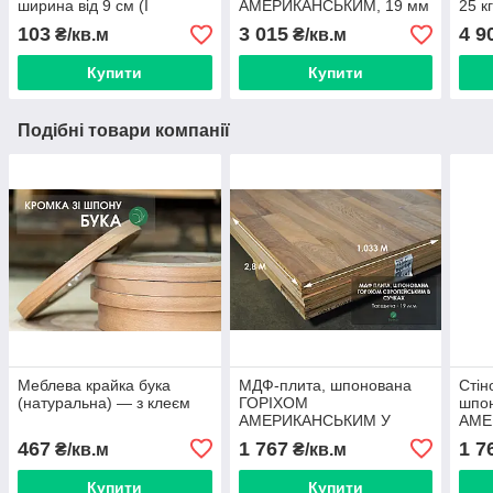
ширина від 9 см (I
АМЕРИКАНСЬКИМ, 19 мм
25 кг
ґатунок)
А/B 2,80х2,07 м
сер
103
3 015
4 9
₴/кв.м
₴/кв.м
Купити
Купити
Подібні товари компанії
Меблева крайка бука
МДФ-плита, шпонована
Стін
(натуральна) — з клеєм
ГОРІХОМ
шпо
АМЕРИКАНСЬКИМ У
АМЕ
СУЧКАХ (малюнок
СУЧ
467
1 767
1 7
₴/кв.м
₴/кв.м
паркет), 19 мм 2,8х1,033
парк
м
м
Купити
Купити