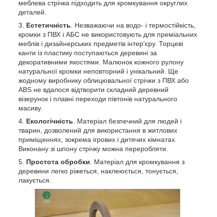
меблева стрічка підходить для кромкування округлих
деталей.
Естетичність
. Незважаючи на водо- і термостійкість,
кромки з ПВХ і АБС не використовують для преміальних
меблів і дизайнерських предметів інтер'єру. Торцеві
канти із пластику поступаються деревині за
декоративними якостями. Малюнок кожного рулону
натуральної кромки неповторний і унікальний. Ще
жодному виробнику облицювальної стрічки з ПВХ або
ABS не вдалося відтворити складний деревний
візерунок і плавні переходи півтонів натурального
масиву.
Екологічність
. Матеріал безпечний для людей і
тварин, дозволений для використання в житлових
приміщеннях, зокрема ігрових і дитячих кімнатах.
Виконану зі шпону стрічку можна переробляти.
Простота обробки
. Матеріал для кромкування з
деревини легко ріжеться, наклеюється, тонується,
лакується.