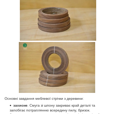
Основні завдання меблевої стрічки з деревини:
захисне
. Смуга зі шпону закриває край деталі та
запобігає потраплянню всередину пилу, бризок.