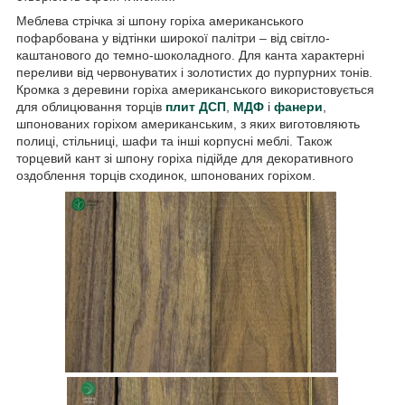
Меблева стрічка зі шпону горіха американського
пофарбована у відтінки широкої палітри – від світло-
каштанового до темно-шоколадного. Для канта характерні
переливи від червонуватих і золотистих до пурпурних тонів.
Кромка з деревини горіха американського використовується
для облицювання торців
плит ДСП
,
МДФ
і
фанери
,
шпонованих горіхом американським, з яких виготовляють
полиці, стільниці, шафи та інші корпусні меблі. Також
торцевий кант зі шпону горіха підійде для декоративного
оздоблення торців сходинок, шпонованих горіхом.