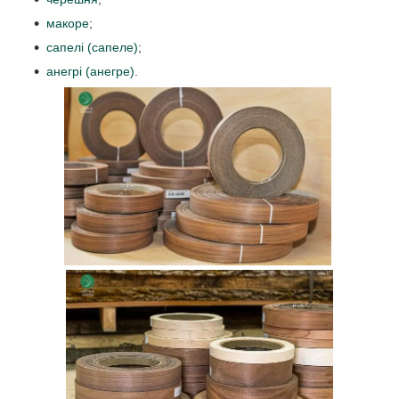
макоре
;
сапелі (сапеле)
;
анегрі (анегре)
.