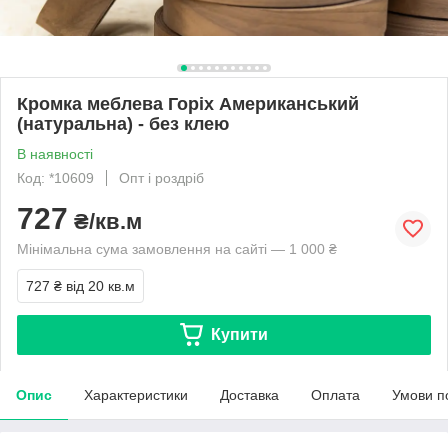
Кромка меблева Горіх Американський
(натуральна) - без клею
В наявності
Код: *10609
Опт і роздріб
727
₴/кв.м
Мінімальна сума замовлення на сайті — 1 000 ₴
727 ₴
від 20 кв.м
Купити
Опис
Характеристики
Доставка
Оплата
Умови п