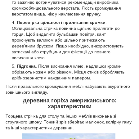
то важливо дотримуватися рекомендацій виробника
кромкооблицювального верстата. Якість кромкування
верстатом вища, ніж у наклеювання вручну.
Перевірка щільності прилягання кромки
.
Облицювальна стрічка повинна щільно прилягати до
торця. Щоб видалити бульбашки повітря, кант
прокочують валиком або щільно притискають
дерев'яним бруском. Якщо необхідно, використовують
затискачі або струбцини для фіксації до повного
висихання клею.
Підгонка
. Після висихання клею, надлишки кромки
обрізають ножем або різаком. Місця стиків обробляють
дрібнозернистим наждачним папером.
Після правильного кромкування меблі набувають акуратного
зовнішнього вигляду.
Деревина горіха американського:
характеристики
Торцева стрічка для столу та інших меблів виконана зі
струганого шпону. Тонкий зріз зберігає малюнок, колірну гаму
та інші характеристики деревини.