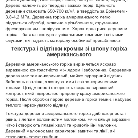
Дерево належить до твердих і важких порід. Щільність
деревини становить 650-700 кг/м³, а твердість за Брінелем -
3,8-4,2 MPa. Деревина горіха американського легко
піддається обробці, включно з різьбленням, струганням,
фрезеруванням і поліруванням. Характерна риса деревини
горіха – багата текстура з унікальними темними і світлими
смугами, які надають матеріалу особливої привабливості.
Текстура і відтінки кромки зі шпону горіха
американського
Деревина американського горіха вирізняється яскраво
вираженою контрастністю між ядром і заболонню. Серцевина
дерева має темно-коричневий, майже пурпурний відтінок.
Заболонь світліша, з жовтуватими і світло-коричневими
тонами. Ці відмінності створюють яскраво виражений
контраст, який підкреслює природну красу американського
горіха. Після обробки парою деревина горіха темніє і набуває
теплого червонуватого відливу.
Текстура деревини американського горіха дрібнозерниста і
рівна, з легким волокнистим малюнком. Річні кільця виражені
чітко і створюють плавні хвилі та криволінійні малюнки.
Деревний малюнок має характерні завитки та лінії, які
створюють ефект глибини.