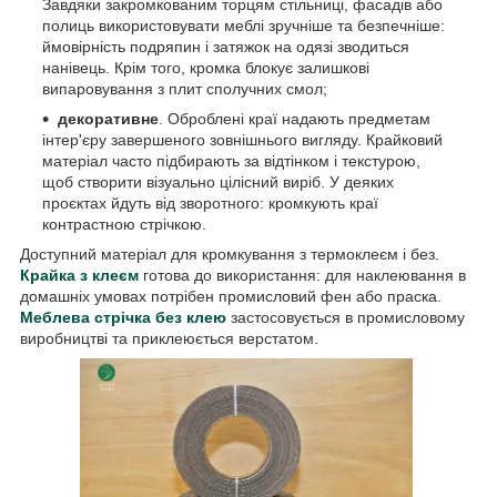
Завдяки закромкованим торцям стільниці, фасадів або
полиць використовувати меблі зручніше та безпечніше:
ймовірність подряпин і затяжок на одязі зводиться
нанівець. Крім того, кромка блокує залишкові
випаровування з плит сполучних смол;
декоративне
. Оброблені краї надають предметам
інтер'єру завершеного зовнішнього вигляду. Крайковий
матеріал часто підбирають за відтінком і текстурою,
щоб створити візуально цілісний виріб. У деяких
проєктах йдуть від зворотного: кромкують краї
контрастною стрічкою.
Доступний матеріал для кромкування з термоклеєм і без.
Крайка з клеєм
готова до використання: для наклеювання в
домашніх умовах потрібен промисловий фен або праска.
Меблева стрічка без клею
застосовується в промисловому
виробництві та приклеюється верстатом.