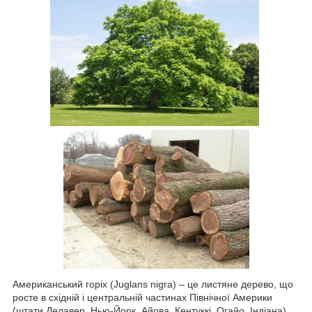
Американський горіх (Juglans nigra) – це листяне дерево, що
росте в східній і центральній частинах Північної Америки
(штати Делавер, Нью-Йорк, Айова, Кентуккі, Огайо, Індіана).