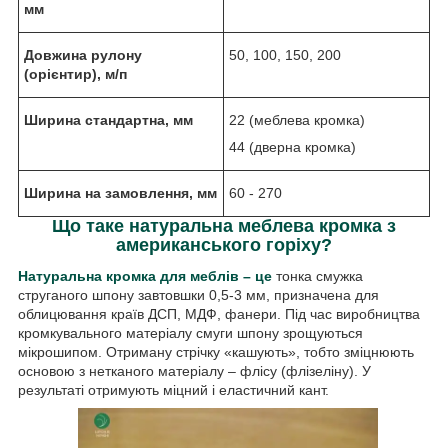
мм
Довжина рулону
50, 100, 150, 200
(орієнтир), м/п
Ширина стандартна, мм
22 (меблева кромка)
44 (дверна кромка)
Ширина на замовлення, мм
60 - 270
Що таке натуральна меблева кромка з
американського горіху?
Натуральна кромка для меблів – це
тонка смужка
струганого шпону завтовшки 0,5-3 мм, призначена для
облицювання країв ДСП, МДФ, фанери. Під час виробництва
кромкувального матеріалу смуги шпону зрощуються
мікрошипом. Отриману стрічку «кашують», тобто зміцнюють
основою з нетканого матеріалу – флісу (флізеліну). У
результаті отримують міцний і еластичний кант.