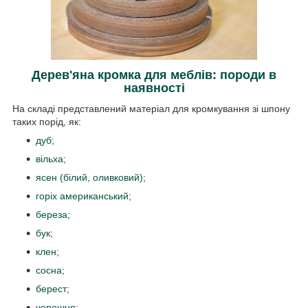
Дерев'яна кромка для меблів: породи в
наявності
На складі представлений матеріал для кромкування зі шпону
таких порід, як:
дуб
;
вільха
;
ясен (білий, оливковий)
;
горіх американський
;
береза
;
бук
;
клен
;
сосна
;
берест
;
черешня
;