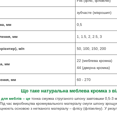
Flis (фліс, флізелін)
зубчасте (мікрошип)
на, мм
0,5
лення, мм
1, 1.5, 2, 2.5, 3
рієнтир), м/п
50, 100, 150, 200
22 (меблева кромка)
а, мм
44 (дверна кромка)
ення, мм
60 - 270
Що таке натуральна меблева кромка з в
 для меблів – це
тонка смужка струганого шпону завтовшки 0,5-3 
ід час виробництва кромкувального матеріалу смуги шпону зрощу
цнюють основою з нетканого матеріалу – флісу (флізеліну). У резу