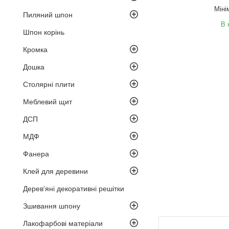
Міні
Пиляний шпон
В 
Шпон корінь
Кромка
Дошка
Столярні плити
Меблевий щит
ДСП
МДФ
Фанера
Клей для деревини
Дерев'яні декоративні решітки
Зшивання шпону
Лакофарбові матеріали