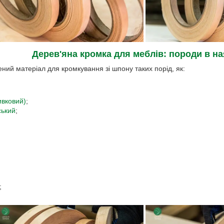
Дерев'яна кромка для меблів: породи в на
ний матеріал для кромкування зі шпону таких порід, як:
ивковий)
;
ський
;
;