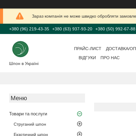
Зараз компанія не може швидко обробляти замовлен
+380 (96) 219-43-35
+380 (63) 937-93-20
+380 (50) 992-67-88
ПРАЙС-ЛИСТ
ДОСТАВКА/ОП
ВІДГУКИ
ПРО НАС
Шпон в Україні
Товари та послуги
Струганий шпон
Екзотичний шпон