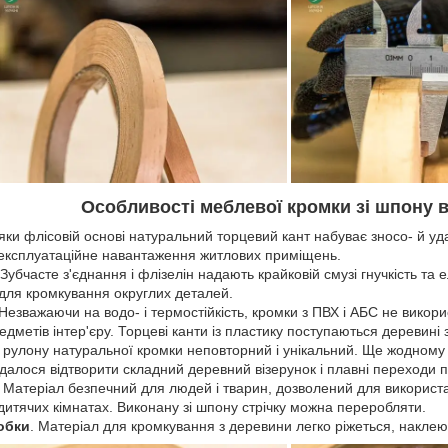
Особливості меблевої кромки зі шпону 
яки флісовій основі натуральний торцевий кант набуває зносо- й уд
експлуатаційне навантаження житлових приміщень.
 Зубчасте з'єднання і флізелін надають крайковій смузі гнучкість та
 для кромкування округлих деталей.
 Незважаючи на водо- і термостійкість, кромки з ПВХ і АБС не викор
дметів інтер'єру. Торцеві канти із пластику поступаються деревині
рулону натуральної кромки неповторний і унікальний. Ще жодному 
алося відтворити складний деревний візерунок і плавні переходи п
. Матеріал безпечний для людей і тварин, дозволений для викорис
 дитячих кімнатах. Виконану зі шпону стрічку можна переробляти.
обки
. Матеріал для кромкування з деревини легко ріжеться, наклеює