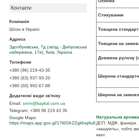
Основа
Контакти
Стикування
Товщина стандарт
Шпон в Україні
Товщина на замов
Здолбунівська, 7д (заїзд - Дніпровська
набережна, 17е), Київ, Україна
Довжина рулону (о
+380 (96) 219-43-35
Ширина стандартн
+380 (63) 937-93-20
+380 (50) 992-67-88
Ширина на замовл
smm@baykal.com.ua
+380 96 219 43 35
Натуральна кромка
Google Maps
ДСП, МДФ, фанери. П
https://maps.app.goo.gl/17t6GfrZZgkfvqAu6
«кашують», тобто змі
кант.