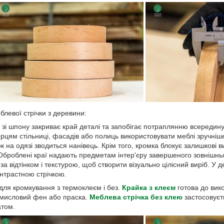
блевої стрічки з деревини:
 зі шпону закриває край деталі та запобігає потраплянню всередину
рцям стільниці, фасадів або полиць використовувати меблі зручніше
к на одязі зводиться нанівець. Крім того, кромка блокує залишкові
 Оброблені краї надають предметам інтер'єру завершеного зовнішнь
за відтінком і текстурою, щоб створити візуально цілісний виріб. У д
онтрастною стрічкою.
для кромкування з термоклеєм і без.
Крайка з клеєм
готова до вик
омисловий фен або праска.
Меблева стрічка без клею
застосовуєт
атом.