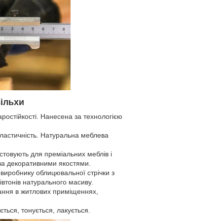
вільхи
аростійкості. Нанесена за технологією
 еластичність. Натуральна меблева
истовують для преміальних меблів і
 за декоративними якостями.
виробнику облицювальної стрічки з
івтонів натурального масиву.
тання в житлових приміщеннях,
ться, тонується, лакується.