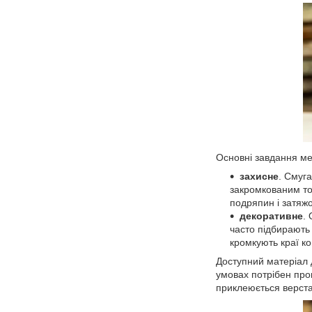
Основні завдання ме
захисне
. Смуга
закромкованим то
подряпин і затяжо
декоративне
.
часто підбирають 
кромкують краї к
Доступний матеріал 
умовах потрібен пр
приклеюється верст