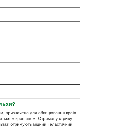
ільхи?
мм, призначена для облицювання країв
ються мікрошипом. Отриману стрічку
льтаті отримують міцний і еластичний