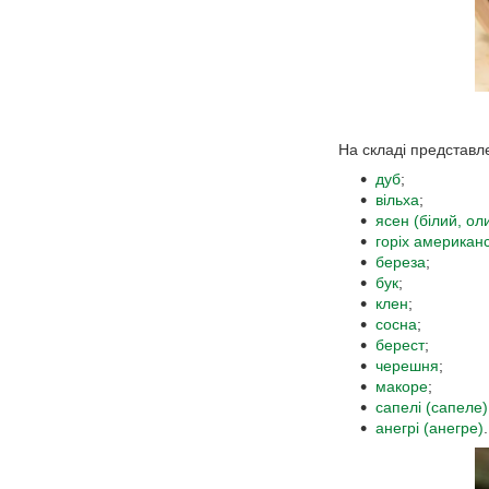
На складі представле
дуб
;
вільха
;
ясен (білий, ол
горіх американ
береза
;
бук
;
клен
;
сосна
;
берест
;
черешня
;
макоре
;
сапелі (сапеле)
анегрі (анегре)
.