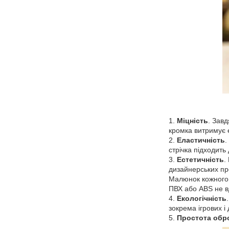
Міцність
. Завд
кромка витримує 
Еластичність
.
стрічка підходить
Естетичність
.
дизайнерських пре
Малюнок кожного 
ПВХ або ABS не вд
Екологічність
зокрема ігрових і
Простота обр