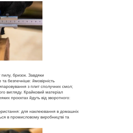
 пилу, бризок. Завдяки
 та безпечніше: ймовірність
 випаровування з плит сполучних смол;
ого вигляду. Крайковий матеріал
еяких проєктах йдуть від зворотного:
ористання: для наклеювання в домашніх
ься в промисловому виробництві та