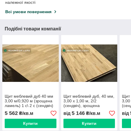
належної якості
Всі умови повернення
Подібні товари компанії
Щит меблевий дуб 40 мм
Щит меблевий дуб, 40 мм,
Щит 
3,00 м/0,920 м (зрощена
3,00 х 1,00 м, 2/2
3,00
ламель) 1 с\ 2 с (сендвіч)
(сендвіч), зрощена
(сен
ламель
лам
5 562
5 146
₴/кв.м
від
₴/кв.м
від
Купити
Купити