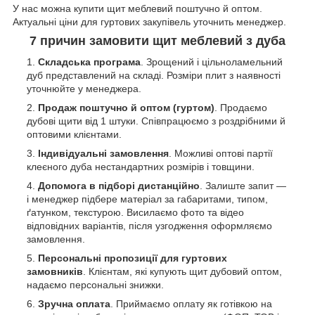
У нас можна купити щит меблевий поштучно й оптом.
Актуальні ціни для гуртових закупівель уточнить менеджер.
7 причин замовити щит меблевий з дуба
Складська програма
. Зрощений і цільноламельний
дуб представлений на складі. Розміри плит з наявності
уточнюйте у менеджера.
Продаж поштучно й оптом (гуртом)
. Продаємо
дубові щити від 1 штуки. Співпрацюємо з роздрібними й
оптовими клієнтами.
Індивідуальні замовлення
. Можливі оптові партії
клеєного дуба нестандартних розмірів і товщини.
Допомога в підборі дистанційно
. Залиште запит —
і менеджер підбере матеріал за габаритами, типом,
ґатунком, текстурою. Висилаємо фото та відео
відповідних варіантів, після узгодження оформляємо
замовлення.
Персональні пропозиції для гуртових
замовників
. Клієнтам, які купують щит дубовий оптом,
надаємо персональні знижки.
Зручна оплата
. Приймаємо оплату як готівкою на