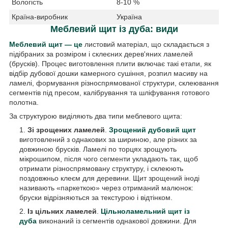
Вологість
8-10 %
Країна-виробник
Україна
Меблевий щит із дуба: види
Меблевий щит — це
листовий матеріал, що складається з
підібраних за розміром і склеєних дерев'яних ламелей
(брусків). Процес виготовлення плити включає такі етапи, як
відбір дубової дошки камерного сушіння, розпил масиву на
ламелі, формування різноспрямованої структури, склеювання
сегментів під пресом, калібрування та шліфування готового
полотна.
За структурою виділяють два типи меблевого щита:
Зі зрощених ламелей
.
Зрощений дубовий щит
виготовлений з однакових за шириною, але різних за
довжиною брусків. Ламелі по торцях зрощують
мікрошипом, після чого сегменти укладають так, щоб
отримати різноспрямовану структуру, і склеюють
поздовжньо клеєм для деревини. Щит зрощений іноді
називають «паркеткою» через отриманий малюнок:
бруски відрізняються за текстурою і відтінком.
Із цільних ламелей
.
Цільноламельний щит із
дуба
виконаний із сегментів однакової довжини. Для