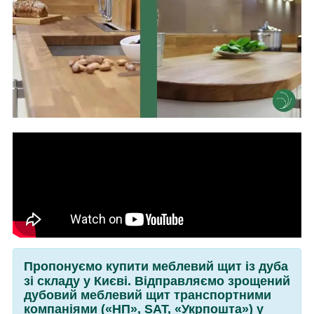
Пропонуємо купити меблевий щит із дуба
зі складу у Києві. Відправляємо зрощений
дубовий меблевий щит транспортними
компаніями («НП», SАТ, «Укрпошта») у