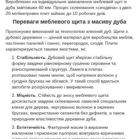
Виробляємо на індивідуальне замовлення меблевий щит із
дуба завтовшки 40 мм. Процес склеювання «сендвіча» з двох
20-міліметрових плит займає до 10 робочих днів.
Переваги меблевого щита з масиву дуба
Пропонуємо виконаний за технологією клеєний дуб. Щити з
дубової деревини — цінний матеріал для виробництва меблів,
настінних панелей і панно, перегородок, сходів. Плити
характеризуються такими якостями, як:
Стабільність
. Дубовий щит зберігає стабільну
форму завдяки рівномірному сушінню сировини та
різноспрямованій структурі. Ламелі в плитах
розташовані таким чином, щоб напрямок волокон у
сусідніх брусках не збігався. У такий спосіб вдається
запобігти розтріскуванню і викривленню.
Міцність
. Стійкість до зносу меблевого щита
досягається завдяки склеюванню ламелей спеціальним
клеєм для дерева, чергуванню волокон в окремих
брусках, використанню сегментів без дефектів, а також
природним властивостям деревини дуба.
Естетичність
. Фактурний масив із виразним
малюнком і приємною палітрою жовтувато-коричневих
відтінків логічно вписується в естетику таких інтер'єрних