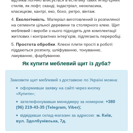
стилів, як лофт, сканді, індастріал, неокласика,
класицизм, кантрі, еко, бохо, ретро, вінтаж.
Екологічність
. Матеріал виготовлений із розпиляної
на сегменти цільної деревини та столярного клею. Щит
меблевий і вироби з нього підходять для комплектації
житлових і контрактних інтер'єрів, підлягають переробці.
Простота обробки
. Клеєні плити прості в роботі:
піддаються розпилу, шліфуванню, тонуванню,
лакуванню, фарбуванню.
Як купити меблевий щит із дуба?
Замовити щит меблевий з доставкою по Україні можна:
оформивши заявку на сайті через кнопку
«Купити»;
зателефонувавши менеджеру за номером:
+380
(96) 219-43-35 (Telegram, Viber);
відвідавши склад-магазин за адресою:
м. Київ,
вул. Здолбунівська, 7д.