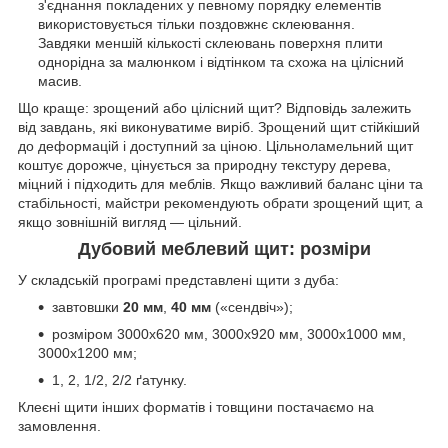
з'єднання покладених у певному порядку елементів
використовується тільки поздовжнє склеювання.
Завдяки меншій кількості склеювань поверхня плити
однорідна за малюнком і відтінком та схожа на цілісний
масив.
Що краще: зрощений або цілісний щит? Відповідь залежить
від завдань, які виконуватиме виріб. Зрощений щит стійкіший
до деформацій і доступний за ціною. Цільноламельний щит
коштує дорожче, цінується за природну текстуру дерева,
міцний і підходить для меблів. Якщо важливий баланс ціни та
стабільності, майстри рекомендують обрати зрощений щит, а
якщо зовнішній вигляд — цільний.
Дубовий меблевий щит: розміри
У складській програмі представлені щити з дуба:
завтовшки
20 мм
,
40 мм
(«сендвіч»);
розміром 3000х620 мм, 3000х920 мм, 3000х1000 мм,
3000х1200 мм;
1, 2, 1/2, 2/2 ґатунку.
Клеєні щити інших форматів і товщини постачаємо на
замовлення.