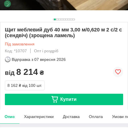
Щит меблевий дуб 40 мм 3,00 м/0,620 м 2 с/2 с
(сендвіч) (зрощена ламель)
Під замовлення
Код: *10707
Опт і роздріб
Відправка з
07 вересня 2026
8 214
від
₴
8 162 ₴
від 100 шт.
Купити
Опис
Характеристики
Доставка
Оплата
Умови п