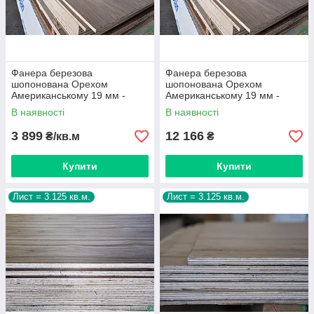
Фанера березова
Фанера березова
шопонована Орехом
шопонована Орехом
Американському 19 мм -
Американському 19 мм -
2,5х1,25 м
2,5х1,25 м = 3.125 м² ( 1 лист
В наявності
В наявності
)
3 899
12 166
₴/кв.м
₴
Купити
Купити
Лист = 3.125 кв.м.
Лист = 3.125 кв.м.