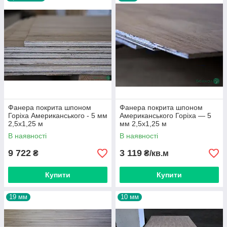
меблевій промисловості.
Використовується
для виготовлення різноманітних меблевих
конструкцій, таких як
: каркас ліжка, комод,
шафа-купе, кухонна стільниця, кухня, письмовий
стіл і т.д.
Фанера - це відмінний матеріал, який має гарну
практичність у повсякденній експлуатації,
екологічність, довговічність і має великий
асортимент за кольором та оздобленням.
Фанера покрита шпоном
Фанера покрита шпоном
Горіха Американського - 5 мм
Американського Горіха — 5
2,5х1,25 м
мм 2,5х1,25 м
В наявності
В наявності
9 722
3 119
₴
₴/кв.м
Купити
Купити
19 мм
10 мм