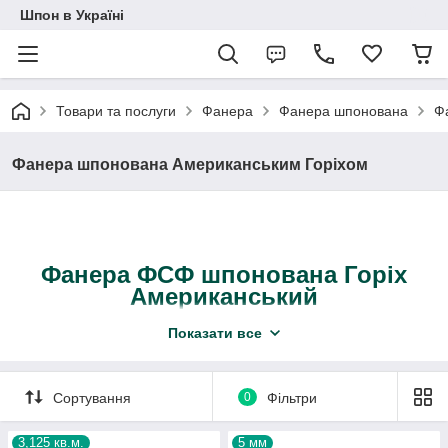
Шпон в Україні
Товари та послуги
Фанера
Фанера шпонована
Ф
Фанера шпонована Американським Горіхом
Фанера ФСФ шпонована Горіх
Американський
Фанера шпонована з двох сторін
струганим
Показати все
шпоном Американського Горіха
. Матеріал
відшліфований, що дозволяє відразу інтегрувати
його в житловий простір (наприклад, в якості
Сортування
0
Фільтри
стінових перегородок).
Шпонована Фанера ФСФ популярна сировина у
3,125 кв.м.
5 мм