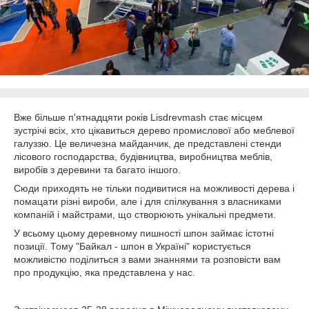
Вже більше п'ятнадцяти років Lisdrevmash стає місцем
зустрічі всіх, хто цікавиться дерево промислової або меблевої
галуззю. Це величезна майданчик, де представлені стенди
лісового господарства, будівництва, виробництва меблів,
виробів з деревини та багато іншого.
Сюди приходять не тільки подивитися на можливості дерева і
помацати різні вироби, але і для спілкування з власниками
компаній і майстрами, що створюють унікальні предмети.
У всьому цьому деревному пишності шпон займає істотні
позиції. Тому "Байкал - шпон в Україні" користується
можливістю поділиться з вами знаннями та розповісти вам
про продукцію, яка представлена у нас.