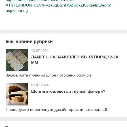
XThTLw3tJU6FCSVfRVza5qBqjnHGZUgkZKGiqlelBE/edit?
usp=sharing
Інші новини рубрики
10.07.2024
ЛАМЕЛЬ НА ЗАМОВЛЕННЯ / 15 ПОРІД / 2-10
ММ
Замовляйте пиляний шпон потрібних розмірів
03.07.2024
Що виготовляють з гнучкої фанери?
Пропонуємо переглянути дизайн-проєкти, створені ШІ