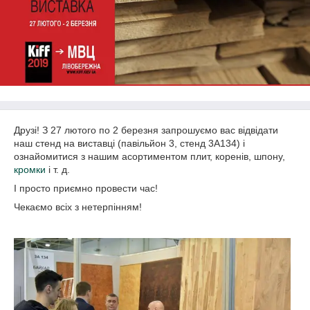
Друзі! З 27 лютого по 2 березня запрошуємо вас відвідати
наш стенд на виставці (павільйон 3, стенд 3А134) і
ознайомитися з нашим асортиментом плит, коренів, шпону,
кромки
і т. д.
І просто приємно провести час!
Чекаємо всіх з нетерпінням!