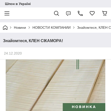
Шпон в Україні
Новини
НОВОСТИ КОМПАНИИ
Знайомтеся, КЛЕН 
Знайомтеся, КЛЕН СІКАМОРА!
24.12.2020