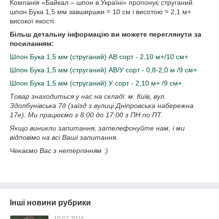
Компанія «Байкал ‒ шпон в Україні» пропонує струганий
шпон Бука 1,5 мм завширшки ≈ 10 см і висотою ≈ 2,1 м+
високої якості.
Більш детальну інформацію ви можете переглянути за
посиланням:
Шпон Бука 1,5 мм (струганий) АВ сорт - 2,10 м+/10 см+
Шпон Бука 1,5 мм (струганий) АВ/У сорт - 0,8-2,0 м /9 см+
Шпон Бука 1,5 мм (струганий) У сорт - 2,10 м+ /9 см+
Товар знаходиться у нас на складі: м. Київ, вул.
Здолбунівська 7д (заїзд з вулиці Дніпровська набережна
17е). Ми працюємо з 8:00 до 17:00 з ПН по ПТ.
Якщо виникли запитання, зателефонуйте нам, і ми
відповімо на всі Ваші запитання.
Чекаємо Вас з нетерпінням :)
Інші новини рубрики
10.07.2024