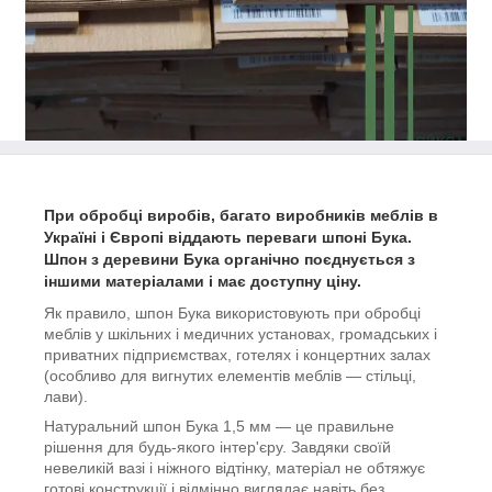
При обробці виробів, багато виробників меблів в
Україні і Європі віддають переваги шпоні Бука.
Шпон з деревини Бука органічно поєднується з
іншими матеріалами і має доступну ціну.
Як правило, шпон Бука використовують при обробці
меблів у шкільних і медичних установах, громадських і
приватних підприємствах, готелях і концертних залах
(особливо для вигнутих елементів меблів — стільці,
лави).
Натуральний шпон Бука 1,5 мм — це правильне
рішення для будь-якого інтер'єру. Завдяки своїй
невеликій вазі і ніжного відтінку, матеріал не обтяжує
готові конструкції і відмінно виглядає навіть без