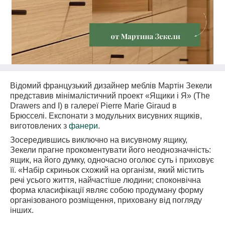
Відомий французький дизайнер меблів Мартін Зекели
представив мінімалістичний проект «Ящики і Я» (The
Drawers and I) в галереї Pierre Marie Giraud в
Брюсселі. Експонати з модульних висувних ящиків,
виготовлених з
фанери
.
Зосередившись виключно на висувному ящику,
Зекели прагне прокоментувати його неоднозначність:
ящик, на його думку, одночасно оголює суть і приховує
її. «Набір скриньок схожий на організм, який містить
речі усього життя, найчастіше людини; споконвічна
форма класифікації являє собою продуману форму
організованого розміщення, приховану від погляду
інших.