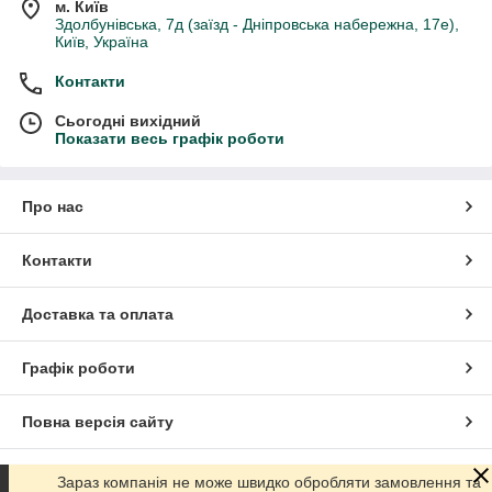
м. Київ
Здолбунівська, 7д (заїзд - Дніпровська набережна, 17е),
Київ, Україна
Контакти
Сьогодні вихідний
Показати весь графік роботи
Про нас
Контакти
Доставка та оплата
Графік роботи
Повна версія сайту
Сайт створено на маркетплейсі
Prom.ua
Зараз компанія не може швидко обробляти замовлення та