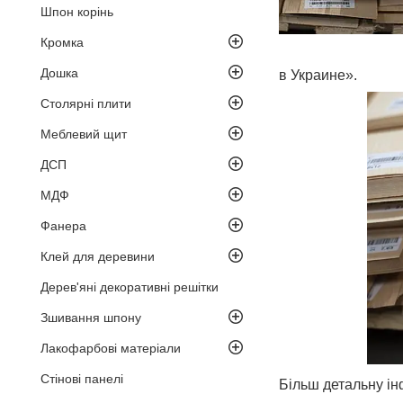
Шпон корінь
Кромка
Дошка
в Украине».
Столярні плити
Меблевий щит
ДСП
МДФ
Фанера
Клей для деревини
Дерев'яні декоративні решітки
Зшивання шпону
Лакофарбові матеріали
Стінові панелі
Більш детальну і