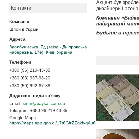
Акцент був зробле
Контакти
дизайнери Lazeria
Компанія «Байка
найкращий мате
Шпон в Україні
Будьте в тренд
Здолбунівська, 7д (заїзд - Дніпровська
набережна, 17е), Київ, Україна
+380 (96) 219-43-35
+380 (63) 937-93-20
+380 (50) 992-67-88
smm@baykal.com.ua
+380 96 219 43 35
Google Maps
https://maps.app.goo.gl/17t6GfrZZgkfvqAu6