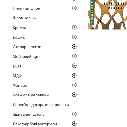
Пиляний шпон
Шпон корінь
Кромка
Дошка
Столярні плити
Меблевий щит
ДСП
МДФ
Фанера
Клей для деревини
Дерев'яні декоративні решітки
Зшивання шпону
Лакофарбові матеріали