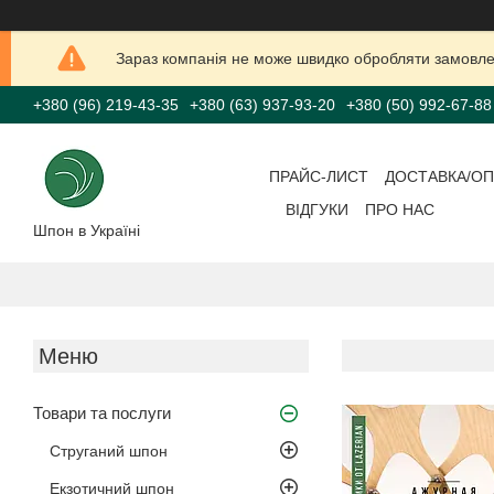
Зараз компанія не може швидко обробляти замовлен
+380 (96) 219-43-35
+380 (63) 937-93-20
+380 (50) 992-67-88
ПРАЙС-ЛИСТ
ДОСТАВКА/ОП
ВІДГУКИ
ПРО НАС
Шпон в Україні
Товари та послуги
Струганий шпон
Екзотичний шпон