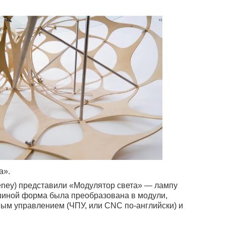
а».
eeney) представили «Модулятор света» — лампу
шиной форма была преобразована в модули,
ым управлением (ЧПУ, или СNC по-английски) и