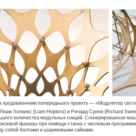
а продовженням попереднього проекту — «Модулятор світл
 Лиам Хопкинс (Liam Hopkins) и Ричард Суини (Richard Sw
ьшого количества модульных секций. Сгенерированная ма
резовой фанеры при помощи станка с числовым программн
у собой болтами и шариковыми гайками.