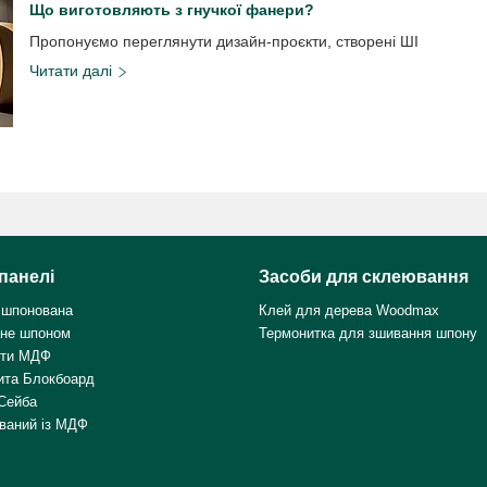
Що виготовляють з гнучкої фанери?
Пропонуємо переглянути дизайн-проєкти, створені ШІ
панелі
Засоби для склеювання
 шпонована
Клей для дерева Woodmax
не шпоном
Термонитка для зшивання шпону
ити МДФ
ита Блокбоард
Сейба
ваний із МДФ