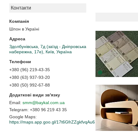
Контакти
Шпон в Україні
Здолбунівська, 7д (заїзд - Дніпровська
набережна, 17е), Київ, Україна
+380 (96) 219-43-35
+380 (63) 937-93-20
+380 (50) 992-67-88
smm@baykal.com.ua
+380 96 219 43 35
Google Maps
https://maps.app.goo.gl/17t6GfrZZgkfvqAu6