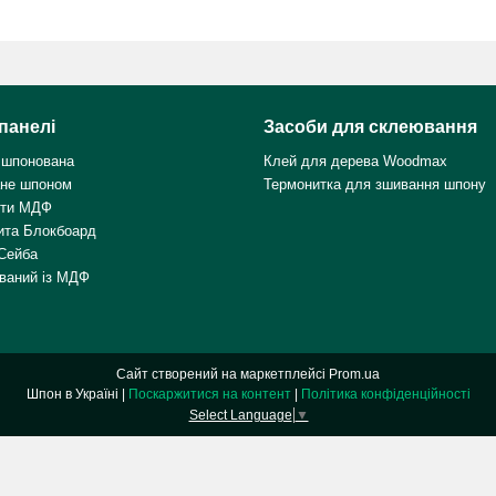
панелі
Засоби для склеювання
 шпонована
Клей для дерева Woodmax
не шпоном
Термонитка для зшивання шпону
ити МДФ
ита Блокбоард
Сейба
ваний із МДФ
Сайт створений на маркетплейсі
Prom.ua
Шпон в Україні |
Поскаржитися на контент
|
Політика конфіденційності
Select Language
▼