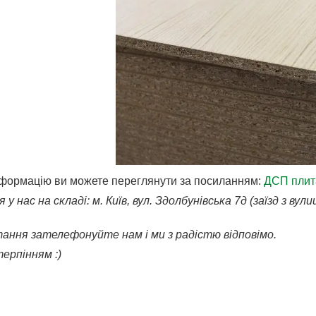
нформацію ви можете переглянути за посиланням:
ДСП плит
у нас на складі: м. Київ, вул. Здолбунівська 7д (заїзд з ву
ання зателефонуйте нам і ми з радістю відповімо.
ерпінням :)