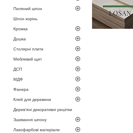
Пиляний шпон
Шпон корінь
Кромка
Дошка
Столярні плити
Меблевий щит
ДСП
МДФ
Фанера
Клей для деревини
Дерев'яні декоративні решітки
Зшивання шпону
Лакофарбові матеріали