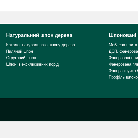
Натуральний шпон дерева
Шпоновані 
Каталог натурального шпону дерева
Меблева плита
Пиляний шпон
ДСП, фанерова
Струганий шпон
Фанеровані пл
Шпон із ексклюзивних порід
Фанерована пл
Фанера гнучка 
Профіль шпоно