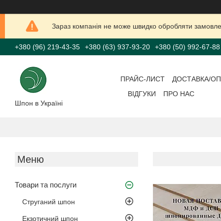
Зараз компанія не може швидко обробляти замовлен
+380 (96) 219-43-35
+380 (63) 937-93-20
+380 (50) 992-67-88
ПРАЙС-ЛИСТ
ДОСТАВКА/ОП
ВІДГУКИ
ПРО НАС
Шпон в Україні
Товари та послуги
Струганий шпон
Екзотичний шпон