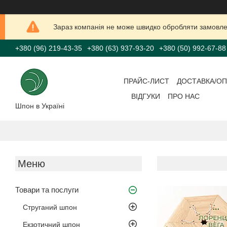
Зараз компанія не може швидко обробляти замовлен
+380 (96) 219-43-35
+380 (63) 937-93-20
+380 (50) 992-67-88
ПРАЙС-ЛИСТ
ДОСТАВКА/ОП
ВІДГУКИ
ПРО НАС
Шпон в Україні
Товари та послуги
Струганий шпон
Екзотичний шпон