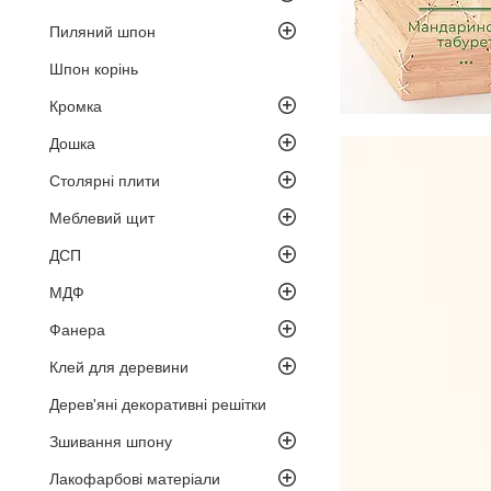
Пиляний шпон
Шпон корінь
Кромка
Дошка
Столярні плити
Меблевий щит
ДСП
МДФ
Фанера
Клей для деревини
Дерев'яні декоративні решітки
Зшивання шпону
Лакофарбові матеріали